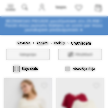
Izvēlne
BEZMAKSAS PIEGĀDE pasūtījumiem virs 29,90€ !
Pasūti mūsu jaunumu biļetenu un uzzini par mūsu
jaunākajiem piedāvājumiem ➤
Grūtniecēm
Sievietes
Apģērbi
Krekliņi
Kategorijas
Filtri/Atlasīt
Sleju skats
Atsevišķa sleja