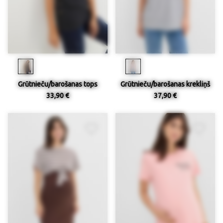
Grūtnieču/barošanas tops
Grūtnieču/barošanas krekliņš
33,90 €
37,90 €