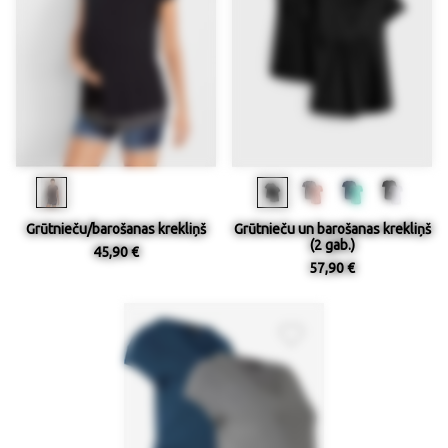
Grūtnieču/barošanas krekliņš
Grūtnieču un barošanas krekliņš
(2 gab.)
45,90 €
57,90 €