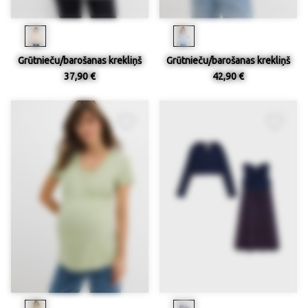
Grūtnieču/barošanas krekliņš
Grūtnieču/barošanas krekliņš
37,90 €
42,90 €