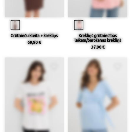
Grūtnieču kleita + krekliņš
Krekliņš grūtniecības
laikam/barošanas krekliņš
69,90 €
37,90 €