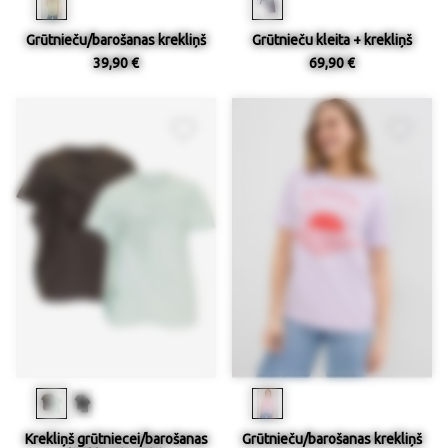
Grūtnieču/barošanas krekliņš
Grūtnieču kleita + krekliņš
39,90 €
69,90 €
Krekliņš grūtniecei/barošanas
Grūtnieču/barošanas krekliņš