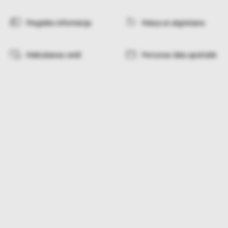
Piegādes informācija
Maiņa un atgriešana
Maksāšanas veidi
Personas datu apstrāde