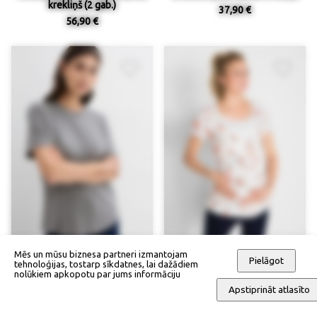
krekliņš (2 gab.)
37,90 €
56,90 €
Mēs un mūsu biznesa partneri izmantojam
Pielāgot
tehnoloģijas, tostarp sīkdatnes, lai dažādiem
nolūkiem apkopotu par jums informāciju
Grūtnieču/barošanas krekliņš
Krekliņš grūtniecības laikam
Apstiprināt atlasīto
37,90 €
37,90 €