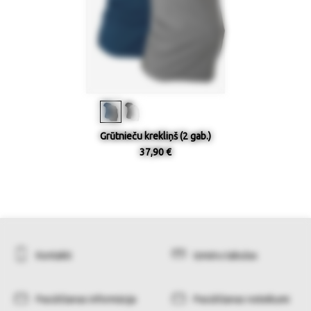
Grūtnieču krekliņš (2 gab.)
37,90 €
Kontakti
Izmēru tabulas
Pasūtīšanas informācija
Pasūtīšanas noteikumi