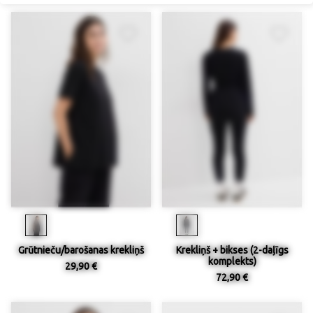
Grūtnieču/barošanas krekliņš
Krekliņš + bikses (2-daļīgs
komplekts)
29,90 €
72,90 €