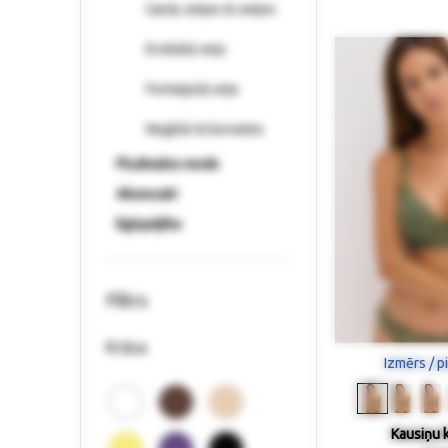
Garās zeķes & zeķes
Erotiskā veļa
Formējošā veļa
Negližē & korsetes
Pludmales mode
Aksesuāri
Ilgtspējība
Filtrs
Krāsa
Izmērs / p
Kausiņu k