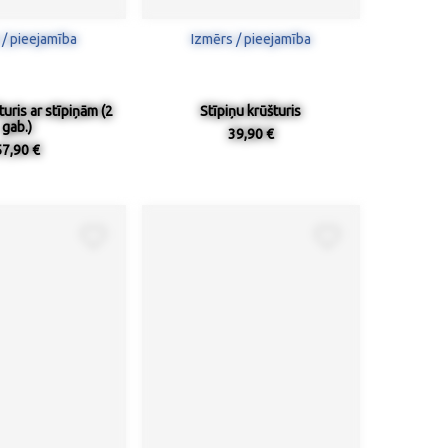
 / pieejamība
Izmērs / pieejamība
uris ar stīpiņām (2
Stīpiņu krūšturis
gab.)
39,90 €
57,90 €