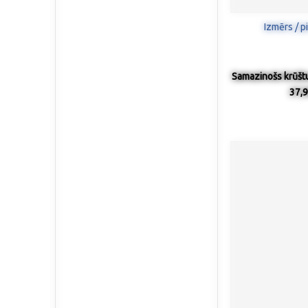
Izmērs / p
Samazinošs krūštu
37,9