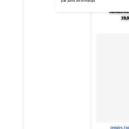
par jums informāciju
Samazinošs
39,9
Izmērs / p