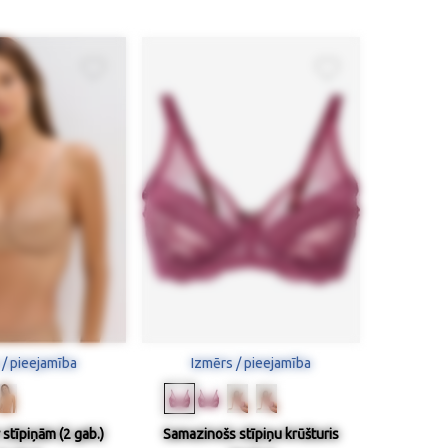
 / pieejamība
Izmērs / pieejamība
 stīpiņām (2 gab.)
Samazinošs stīpiņu krūšturis