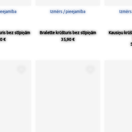
ieejamība
Izmērs / pieejamība
Izmērs
ris bez stīpiņām
Bralette krūšturis bez stīpiņām
Kausiņu krūšt
0 €
35,90 €