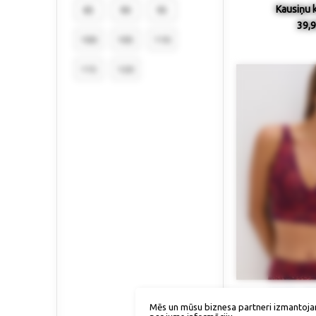
Kausiņu k
85
90
95
39,9
100
105
110
115
120
Izmērs / p
Mēs un mūsu biznesa partneri izmantoja