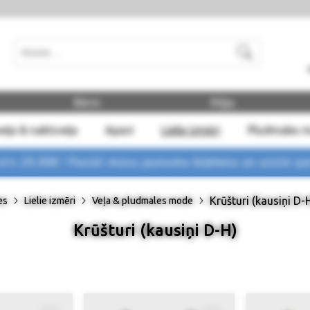
Meklēt
Bērni
Māja
eļa & naktsveļa
Apavi
Lielie izmēri
Pludmales 
rs 29,90€ !
Pasūti mūsu jaunumu biļetenu un uzzini p
Krūšturi (kausiņi D-
es
Lielie izmēri
Veļa & pludmales mode
Krūšturi (kausiņi D-H)