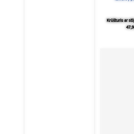
Krūšturis ar st
47,9