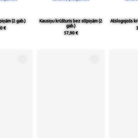
īpiņām (2 gab.)
Kausiņu krūšturis bez stīpiņām (2
Atslogojošs kr
gab.)
0 €
57,90 €