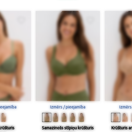
ieejamība
Izmērs / pieejamība
Izmērs
rūšturis
Samazinošs stīpiņu krūšturis
Krūšturis ar