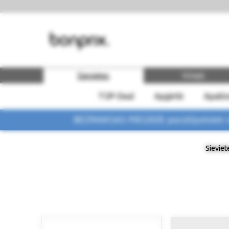
Sievietes
Vīrieši
TOP-Deal
Apģērbi
Apakšv
BEZMAKSAS PIEGĀDE pasūtījumiem vi
Sieviet