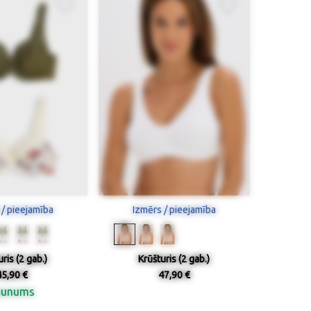
 / pieejamība
Izmērs / pieejamība
ris (2 gab.)
Krūšturis (2 gab.)
45,90 €
47,90 €
aunums