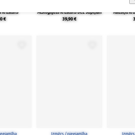
 krūšturis
Atslogojošs krūšturis bez stīpiņām
Kausiņu krū
0 €
39,90 €
ieejamība
Izmērs / pieejamība
Izmērs