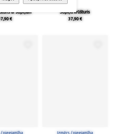
šturis ar stīpiņām
Stīpiņu krūšturis
37,90 €
37,90 €
 / pieejamība
Izmērs / pieejamība