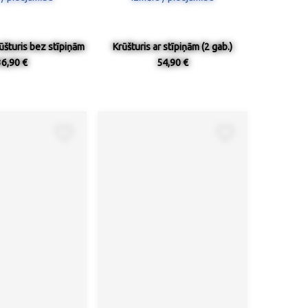
ūšturis bez stīpiņām
Krūšturis ar stīpiņām (2 gab.)
36,90 €
54,90 €