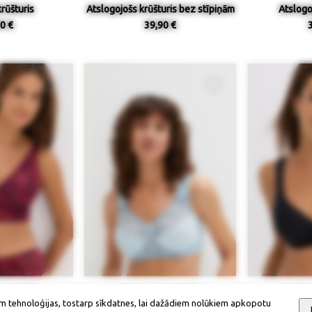
rūšturis
Atslogojošs krūšturis bez stīpiņām
Atslogo
0 €
39,90 €
ieejamība
Izmērs / pieejamība
Izmērs
m tehnoloģijas, tostarp sīkdatnes, lai dažādiem nolūkiem apkopotu