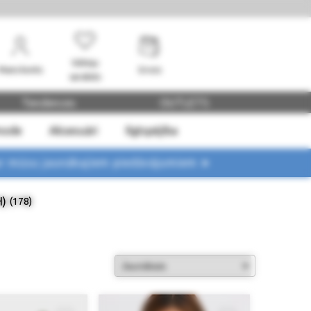
Vēlmju
Mans konts
Grozs
saraksts
Tendences
OUTLETS
mode
Aksesuāri
Ilgtspējība
ar mūsu jaunākajiem piedāvājumiem ➤
H)
(178)