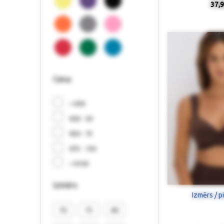
37,9
Cena
< €30
€30 - 50
€50 - 75
€75 - 150
> €150
izmērs
Izmērs / p
70
75
80