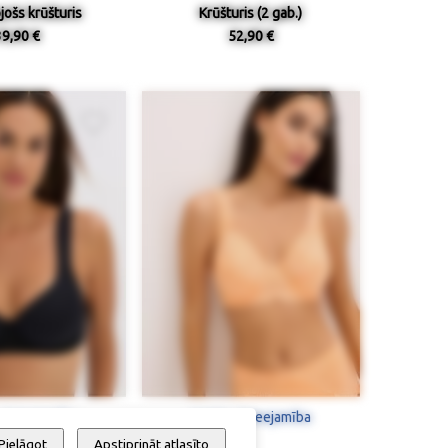
jošs krūšturis
Krūšturis (2 gab.)
39,90 €
52,90 €
 / pieejamība
Izmērs / pieejamība
Pielāgot
Apstiprināt atlasīto