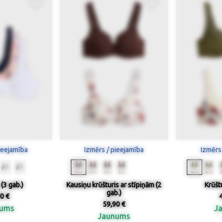
ieejamība
Izmērs / pieejamība
Izmērs
 (3 gab.)
Kausiņu krūšturis ar stīpiņām (2
Krūštu
gab.)
0 €
59,90 €
nums
J
Jaunums