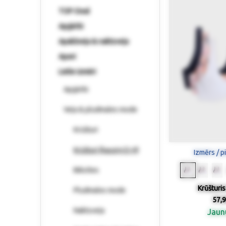
TOP-Deal
Apģērbi
Apakšveļa & naktsveļa
Apavi
Lielie izmēri
Apģērbi
Veļa & pludmales mode
Krūšturi
Krūšturi (kausiņi D-H)
Izmērs / p
Biksītes
Krūšturis
Pludmales mode
57,9
Naktsveļa
Jau