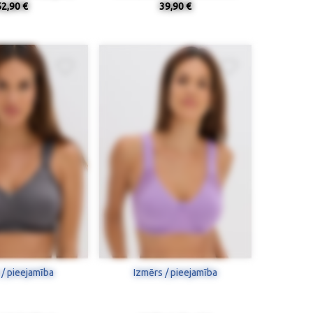
52,90 €
39,90 €
 / pieejamība
Izmērs / pieejamība