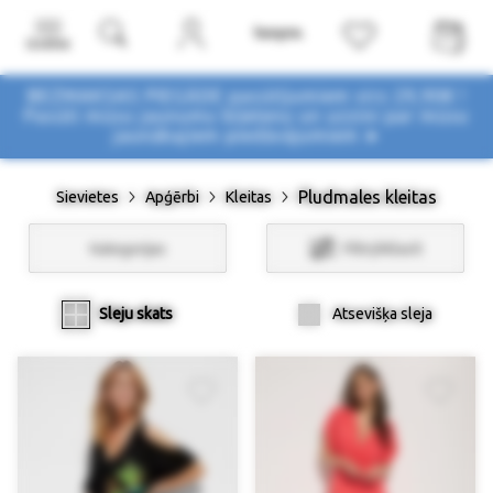
Izvēlne
BEZMAKSAS PIEGĀDE pasūtījumiem virs 29,90€ !
Pasūti mūsu jaunumu biļetenu un uzzini par mūsu
jaunākajiem piedāvājumiem ➤
Pludmales kleitas
Sievietes
Apģērbi
Kleitas
Kategorijas
Filtri/Atlasīt
Sleju skats
Atsevišķa sleja