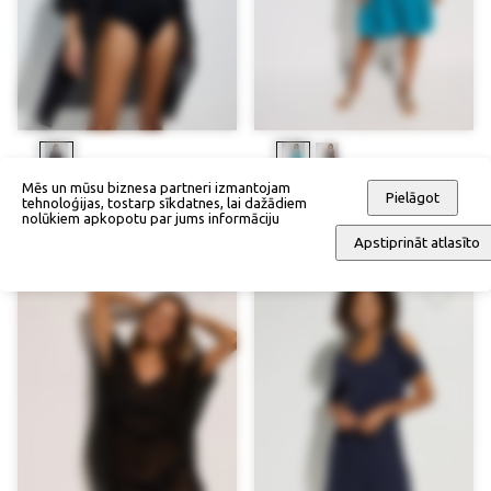
Mēs un mūsu biznesa partneri izmantojam
Pludmales kimono
Kleita
Pielāgot
tehnoloģijas, tostarp sīkdatnes, lai dažādiem
nolūkiem apkopotu par jums informāciju
44,90 €
28,90 €
Apstiprināt atlasīto