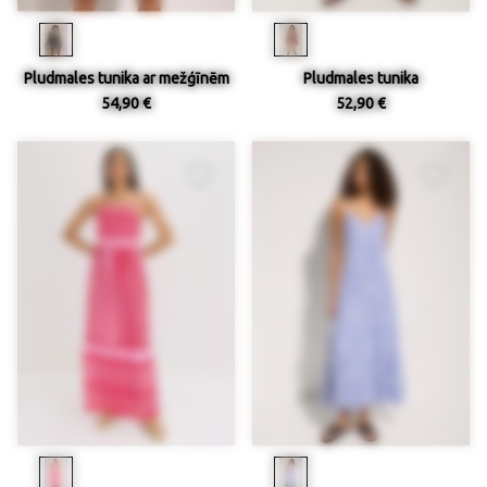
Pludmales tunika ar mežģīnēm
Pludmales tunika
54,90 €
52,90 €