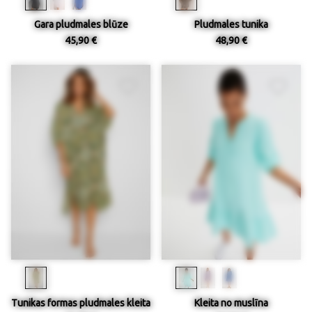
Gara pludmales blūze
Pludmales tunika
45,90 €
48,90 €
Tunikas formas pludmales kleita
Kleita no muslīna