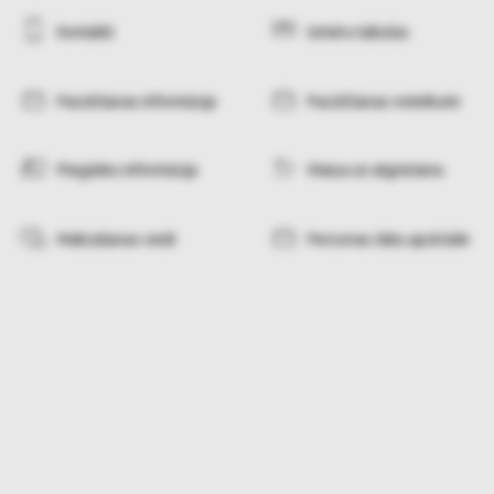
Kontakti
Izmēru tabulas
Pasūtīšanas informācija
Pasūtīšanas noteikumi
Piegādes informācija
Maiņa un atgriešana
Maksāšanas veidi
Personas datu apstrāde