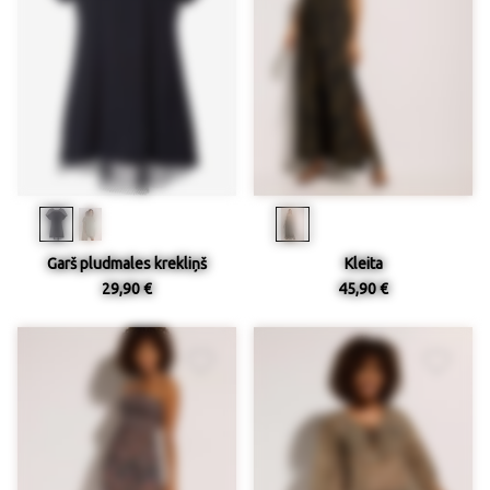
Garš pludmales krekliņš
Kleita
29,90 €
45,90 €