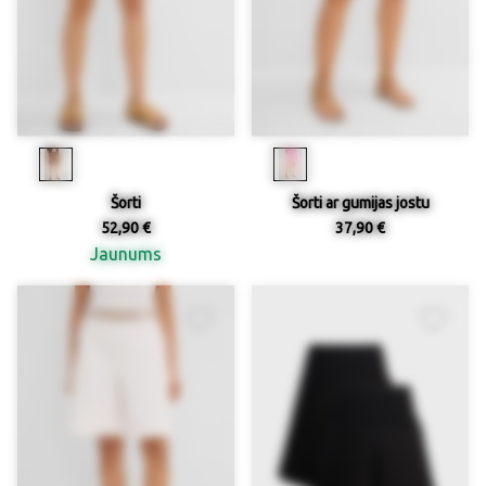
Šorti
Šorti ar gumijas jostu
52,90 €
37,90 €
Jaunums