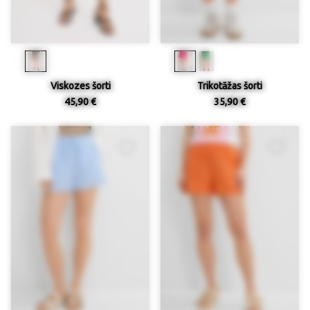
Viskozes šorti
Trikotāžas šorti
45,90 €
35,90 €