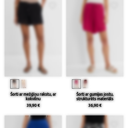
Šorti ar mežģīņu rakstu, ar
Šorti ar gumijas jostu,
kokvilnu
strukturēts materiāls
39,90 €
36,90 €