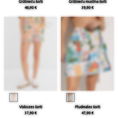
Grūtnieču šorti
Grūtnieču muslīna šorti
46,90 €
39,90 €
Viskozes šorti
Pludmales šorti
37,90 €
47,90 €