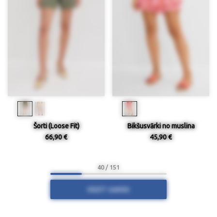
Šorti (Loose Fit)
Bikšusvārki no muslina
66,90 €
45,90 €
40 / 151
RĀDĪT VAIRĀK