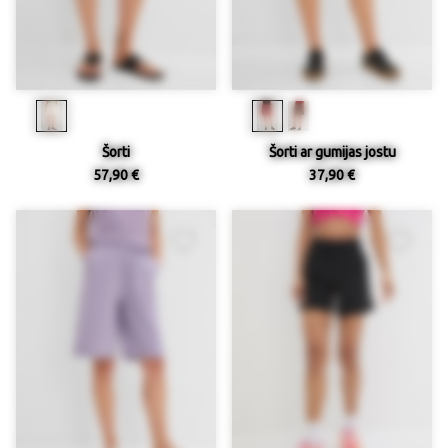
Šorti
Šorti ar gumijas jostu
57,90 €
37,90 €