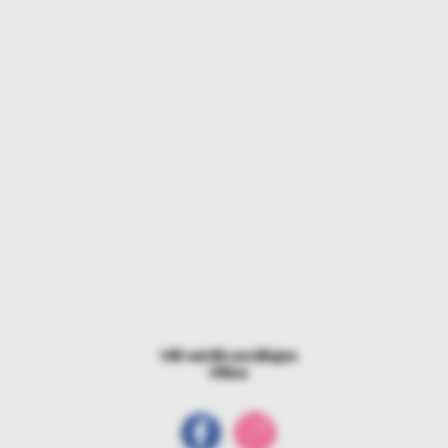
Vēl vairāk sociālajos
tīklos