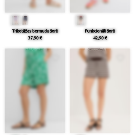
Trikotāžas bermudu šorti
Funkcionāli šorti
37,90 €
42,90 €