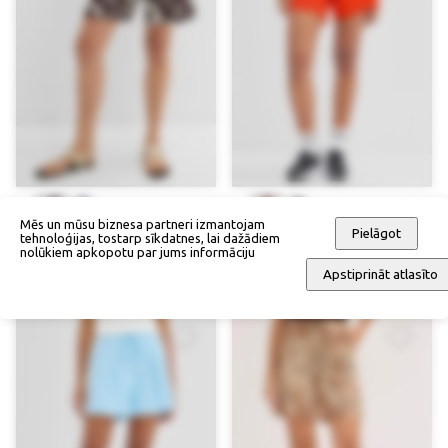
Mēs un mūsu biznesa partneri izmantojam
Pielāgot
tehnoloģijas, tostarp sīkdatnes, lai dažādiem
Šorti
Šorti
nolūkiem apkopotu par jums informāciju
37,90 €
46,90 €
Apstiprināt atlasīto