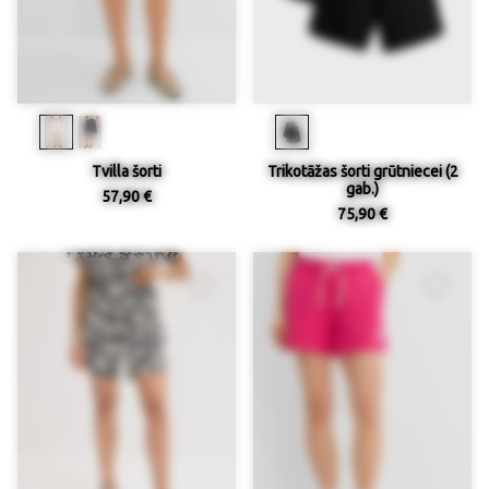
Tvilla šorti
Trikotāžas šorti grūtniecei (2
gab.)
57,90 €
75,90 €