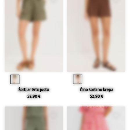
Šorti ar ērtu jostu
Čino šorti no krepa
52,90 €
52,90 €