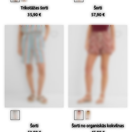
Trikotāžas šorti
Šorti
35,90 €
57,90 €
Šorti
Šorti no organiskās kokvilnas