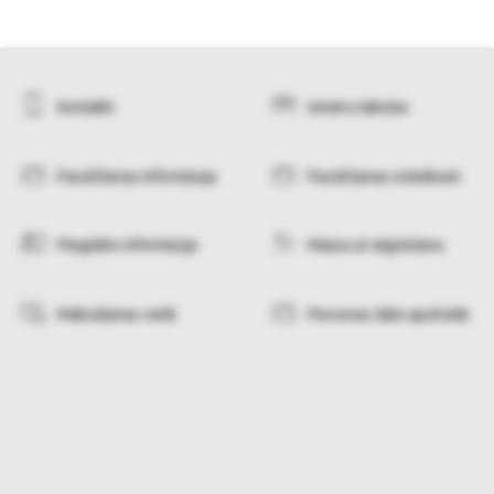
Kontakti
Izmēru tabulas
Pasūtīšanas informācija
Pasūtīšanas noteikumi
Piegādes informācija
Maiņa un atgriešana
Maksāšanas veidi
Personas datu apstrāde