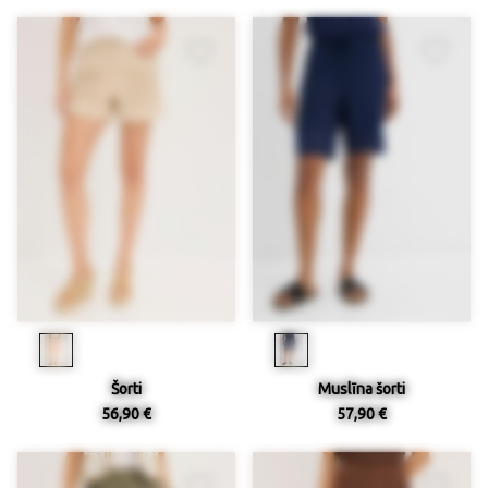
Šorti
Muslīna šorti
56,90 €
57,90 €