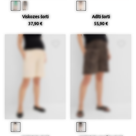
Viskozes šorti
Adīti šorti
37,90 €
55,90 €