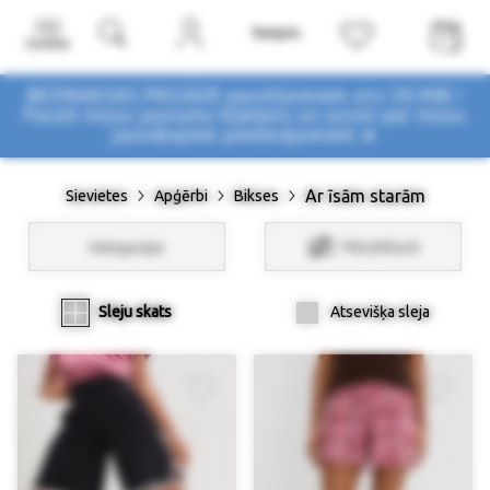
Izvēlne
BEZMAKSAS PIEGĀDE pasūtījumiem virs 29,90€ !
Pasūti mūsu jaunumu biļetenu un uzzini par mūsu
jaunākajiem piedāvājumiem ➤
Ar īsām starām
Sievietes
Apģērbi
Bikses
Kategorijas
Filtri/Atlasīt
Sleju skats
Atsevišķa sleja