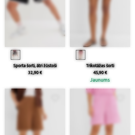
Sporta šorti, ātri žūstoši
Trikotāžas šorti
32,90 €
45,90 €
Jaunums