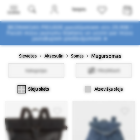
Izvēlne
BEZMAKSAS PIEGĀDE pasūtījumiem virs 29,90€ !
Pasūti mūsu jaunumu biļetenu un uzzini par mūsu
jaunākajiem piedāvājumiem ➤
Mugursomas
Sievietes
Aksesuāri
Somas
Kategorijas
Filtri/Atlasīt
Sleju skats
Atsevišķa sleja