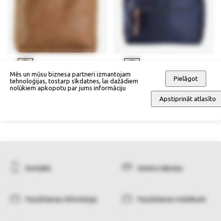
Mēs un mūsu biznesa partneri izmantojam
Pielāgot
tehnoloģijas, tostarp sīkdatnes, lai dažādiem
Mugursoma
Mugursoma
nolūkiem apkopotu par jums informāciju
65,90 €
52,90 €
Apstiprināt atlasīto
Kontakti
Izmēru tabulas
Pasūtīšanas informācija
Pasūtīšanas noteikumi