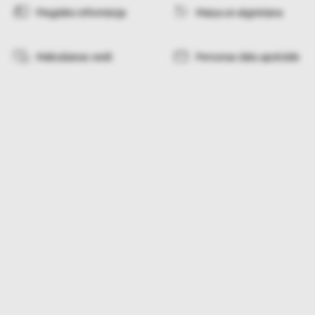
Piegādes informācija
Maiņa un atgriešana
Maksāšanas veidi
Personas datu apstrāde