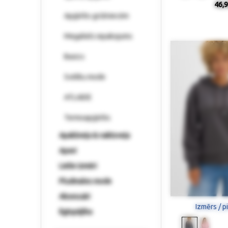
46,9
Apģērbs grūtniecēm
Megaliels iepakojums
Basics
Svētku mode
ATLAIDE
Termoapģērbs
Apakšveļa & naktsveļa
Apavi
Lielie izmēri
Pludmales mode
Aksesuāri
Izmērs / p
Ilgtspējība