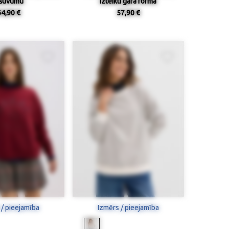
zšuvumu
izteikti gara forma
64,90 €
57,90 €
 / pieejamība
Izmērs / pieejamība