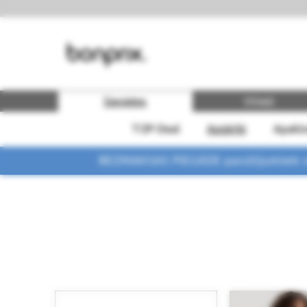
Sievietes
Vīrieši
TOP-Deal
Apģērbi
Apakšv
BEZMAKSAS PIEGĀDE pasūtījumiem vi