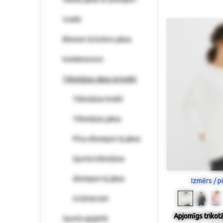
Svārki
Bleizeri & bolero jakas
Kombinezoni
Trikotāžas jakas & krekli
Trikotāžas krekli
Trikotāžas jakas
Flīsa džemperi & jakas
Sporta trikotāžas
džemperi & jakas
Izmērs / p
Grūtniecēm
Apjomīgs trikot
Sporta apģērbi