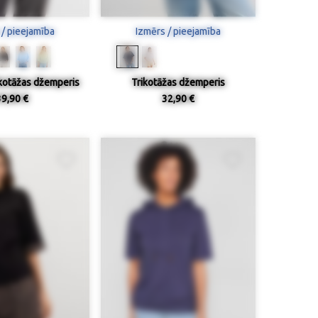
 / pieejamība
Izmērs / pieejamība
ikotāžas džemperis
Trikotāžas džemperis
39,90 €
32,90 €