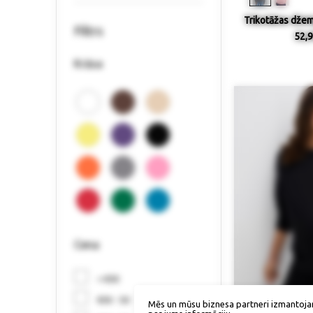
Trikotāžas džem
Filtrs
52,9
Krāsa
Cena
< €30
€30 - 50
Mēs un mūsu biznesa partneri izmantoja