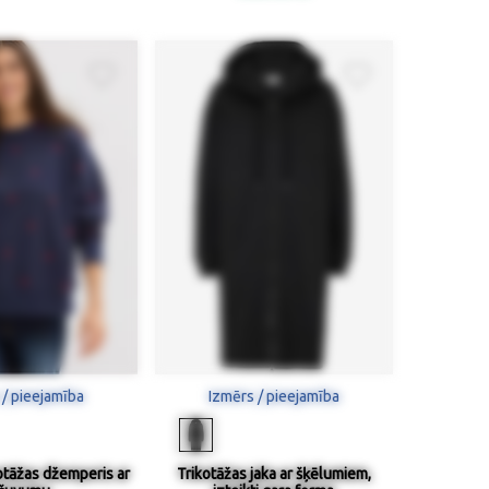
 / pieejamība
Izmērs / pieejamība
otāžas džemperis ar
Trikotāžas jaka ar šķēlumiem,