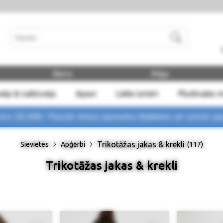
Meklēt
Bērni
Māja
eļa & naktsveļa
Apavi
Lielie izmēri
Pludmales 
rs 29,90€ !
Pasūti mūsu jaunumu biļetenu un uzzini p
Trikotāžas jakas & krekli
Sievietes
Apģērbi
(117)
Trikotāžas jakas & krekli