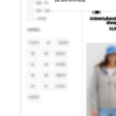
Izmērs / p
par jums informāciju
€50 - 75
€75 - 150
> €150
Grūtnieču/baroš
džemp
52,9
izmērs
32/34
36
36/38
38
40
40/42
42
44
44/46
46
48
48/50
50
52
52/54
56/58