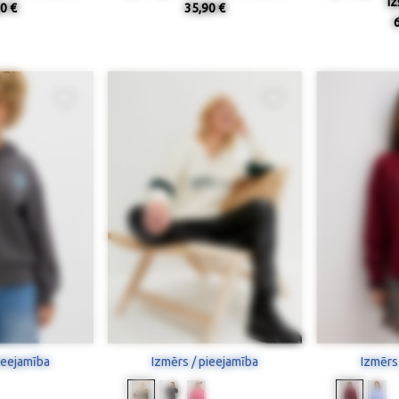
i
0 €
35,90 €
ieejamība
Izmērs / pieejamība
Izmērs