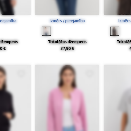
ieejamība
Izmērs / pieejamība
Izmērs
 džemperis
Trikotāžas džemperis
Trikotā
0 €
37,90 €