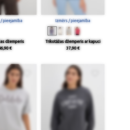
 / pieejamība
Izmērs / pieejamība
žas džemperis
Trikotāžas džemperis ar kapuci
46,90 €
37,90 €