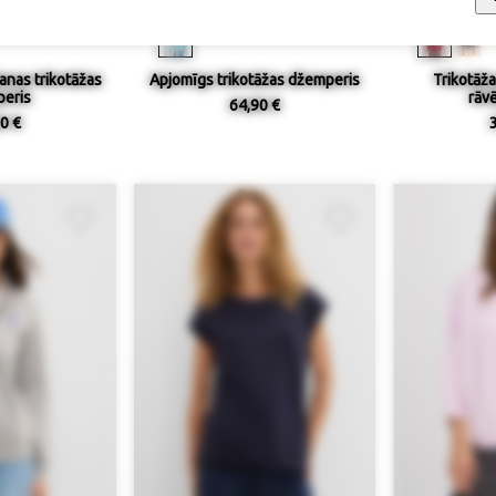
ieejamība
Izmērs / pieejamība
Izmērs
anas trikotāžas
Apjomīgs trikotāžas džemperis
Trikotāž
eris
rāv
64,90 €
0 €