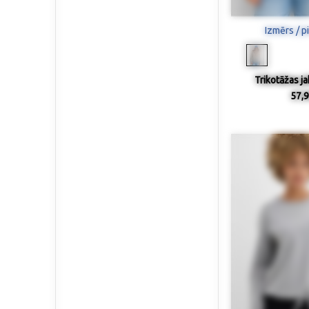
Izmērs / p
Trikotāžas ja
57,9