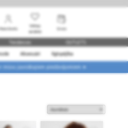
Vēlmju
Mans konts
Grozs
saraksts
Tendences
OUTLETS
mode
Aksesuāri
Ilgtspējība
ar mūsu jaunākajiem piedāvājumiem ➤