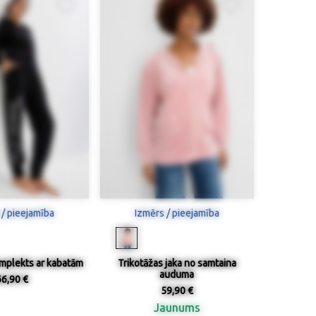
 / pieejamība
Izmērs / pieejamība
omplekts ar kabatām
Trikotāžas jaka no samtaina
auduma
66,90 €
59,90 €
Jaunums