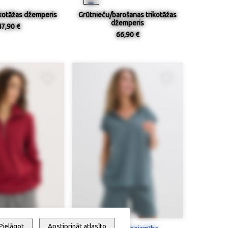
ikotāžas džemperis
Grūtnieču/barošanas trikotāžas
džemperis
47,90 €
66,90 €
Pielāgot
Apstiprināt atlasīto