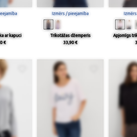
ieejamība
Izmērs / pieejamība
Izmērs
ka ar kapuci
Trikotāžas džemperis
Apjomīgs tr
0 €
33,90 €