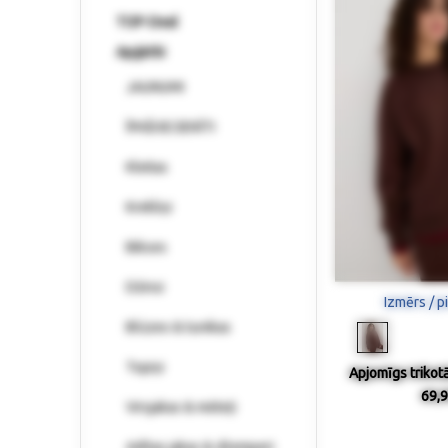
TOP-Deal
Apģērbi
JAUNUMI
ĪPAŠI IECIENĪTI
Kleitas
Krekliņi
Bikses
Džinsi
Izmērs / p
Blūzes & tunikas
Topiņi
Apjomīgs trikot
69,9
Virsjakas & mēteļi
Adītas jakas & džemperi