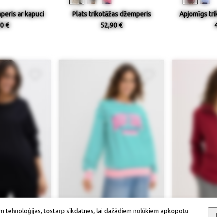
peris ar kapuci
Plats trikotāžas džemperis
Apjomīgs tr
0 €
52,90 €
m tehnoloģijas, tostarp sīkdatnes, lai dažādiem nolūkiem apkopotu