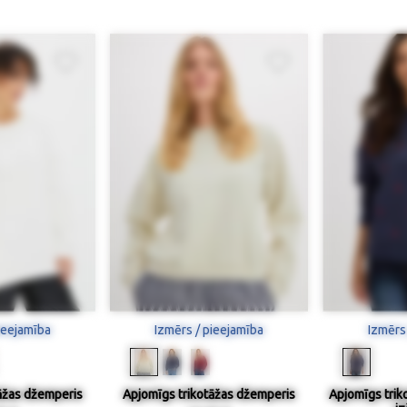
ieejamība
Izmērs / pieejamība
Izmērs
āžas džemperis
Apjomīgs trikotāžas džemperis
Apjomīgs trik