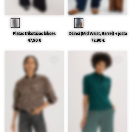
Platas trikotāžas bikses
Džinsi (Mid Waist, Barrel) + josta
47,90 €
72,90 €