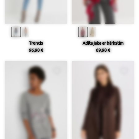
Trencis
Adīta jaka ar bārkstīm
96,90 €
69,90 €