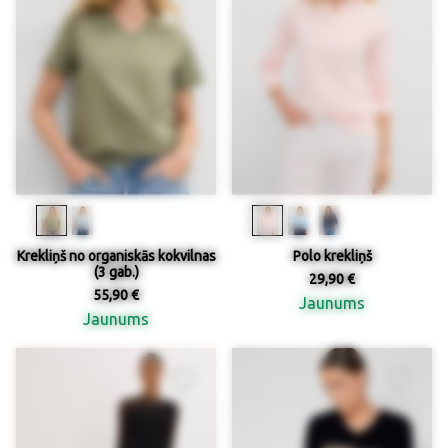
Krekliņš no organiskās kokvilnas
Polo krekliņš
(3 gab.)
29,90 €
55,90 €
Jaunums
Jaunums