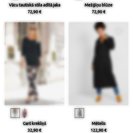
Vācu tautiskā stila adītā jaka
Mežģīņu blūze
72,90 €
72,90 €
Garš krekliņš
Mētelis
32,90 €
122,90 €