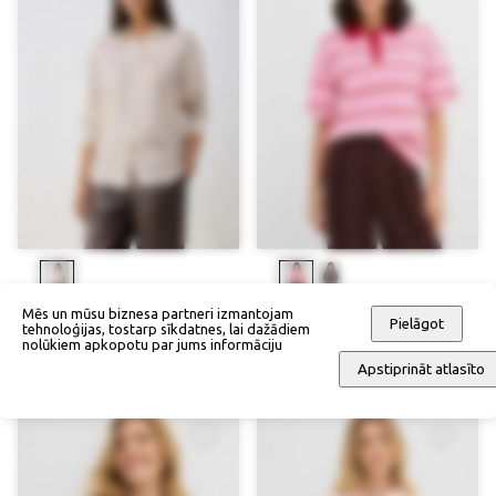
Mēs un mūsu biznesa partneri izmantojam
Blūze
Polo krekliņš
Pielāgot
tehnoloģijas, tostarp sīkdatnes, lai dažādiem
92,90 €
52,90 €
nolūkiem apkopotu par jums informāciju
Jaunums
Jaunums
Apstiprināt atlasīto