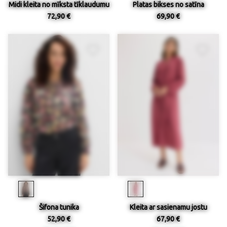
Midi kleita no mīksta tīklaudumu
Platas bikses no satīna
72,90 €
69,90 €
Šifona tunika
Kleita ar sasienamu jostu
52,90 €
67,90 €