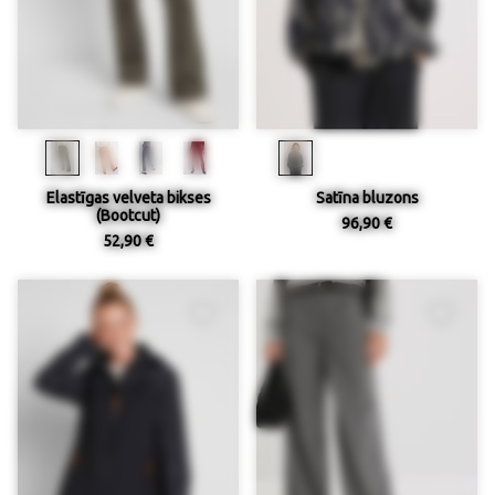
Elastīgas velveta bikses
Satīna bluzons
(Bootcut)
96,90 €
52,90 €