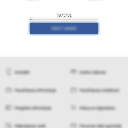
40 / 3132
RĀDĪT VAIRĀK
Kontakti
Izmēru tabulas
Pasūtīšanas informācija
Pasūtīšanas noteikumi
Piegādes informācija
Maiņa un atgriešana
Maksāšanas veidi
Personas datu apstrāde