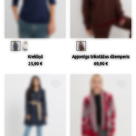
Krekliņš
Apjomīgs trikotāžas džemperis
25,90 €
69,90 €