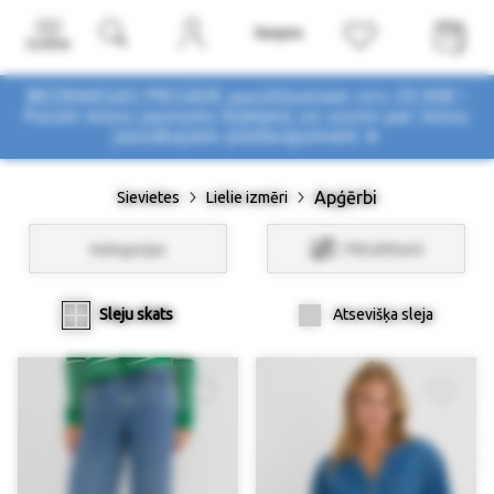
Izvēlne
BEZMAKSAS PIEGĀDE pasūtījumiem virs 29,90€ !
Pasūti mūsu jaunumu biļetenu un uzzini par mūsu
jaunākajiem piedāvājumiem ➤
Apģērbi
Sievietes
Lielie izmēri
Kategorijas
Filtri/Atlasīt
Sleju skats
Atsevišķa sleja