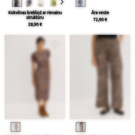
Kokvilnas krekliņš ar rievainu
Āra veste
struktūru
72,90 €
28,90 €