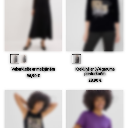
Vakarkleita ar mežģīnēm
Krekliņš ar 3/4 garuma
piedurknēm
96,90 €
28,90 €