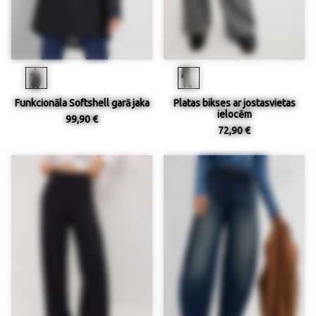
Funkcionāla Softshell garā jaka
Platas bikses ar jostasvietas
ielocēm
99,90 €
72,90 €