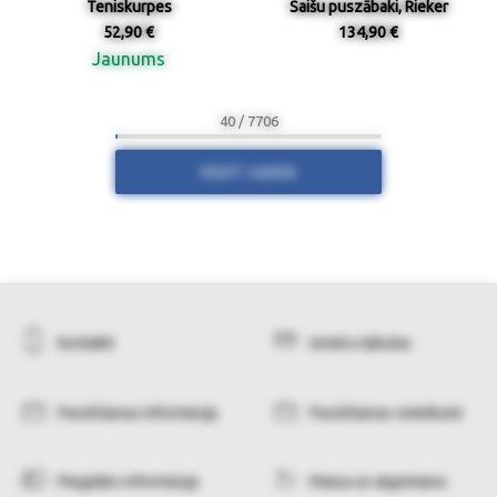
Teniskurpes
Saišu puszābaki, Rieker
52,90 €
134,90 €
Jaunums
40 / 7706
RĀDĪT VAIRĀK
Kontakti
Izmēru tabulas
Pasūtīšanas informācija
Pasūtīšanas noteikumi
Piegādes informācija
Maiņa un atgriešana