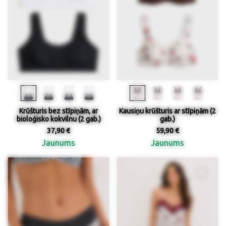
Krūšturis bez stīpiņām, ar
Kausiņu krūšturis ar stīpiņām (2
bioloģisko kokvilnu (2 gab.)
gab.)
37,90 €
59,90 €
Jaunums
Jaunums