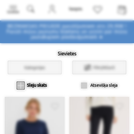
Izvēlne
BEZMAKSAS PIEGĀDE pasūtījumiem virs 29,90€ !
Pasūti mūsu jaunumu biļetenu un uzzini par mūsu
jaunākajiem piedāvājumiem ➤
Sievietes
Kategorijas
Filtri/Atlasīt
Sleju skats
Atsevišķa sleja