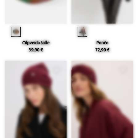
Cilpveida šalle
Pončo
39,90 €
72,90 €