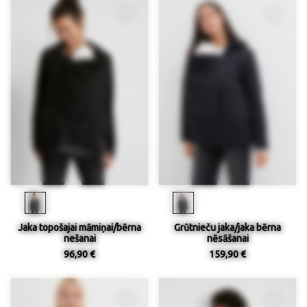
Jaka topošajai māmiņai/bērna
Grūtnieču jaka/jaka bērna
nešanai
nēsāšanai
96,90 €
159,90 €