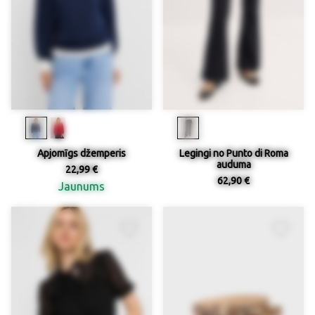
Apjomīgs džemperis
Legingi no Punto di Roma
auduma
22,99 €
62,90 €
Jaunums