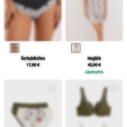
Šortiņbiksītes
Negližē
17,90 €
45,90 €
Jaunums