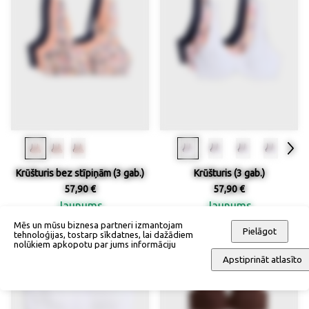
Krūšturis bez stīpiņām (3 gab.)
Krūšturis (3 gab.)
57,90 €
57,90 €
Jaunums
Jaunums
Mēs un mūsu biznesa partneri izmantojam
Pielāgot
tehnoloģijas, tostarp sīkdatnes, lai dažādiem
nolūkiem apkopotu par jums informāciju
Apstiprināt atlasīto