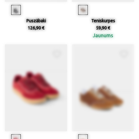
Puszābaki
Teniskurpes
126,90 €
59,90 €
Jaunums