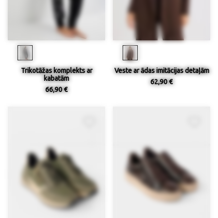
Trikotāžas komplekts ar
Veste ar ādas imitācijas detaļām
kabatām
62,90 €
66,90 €