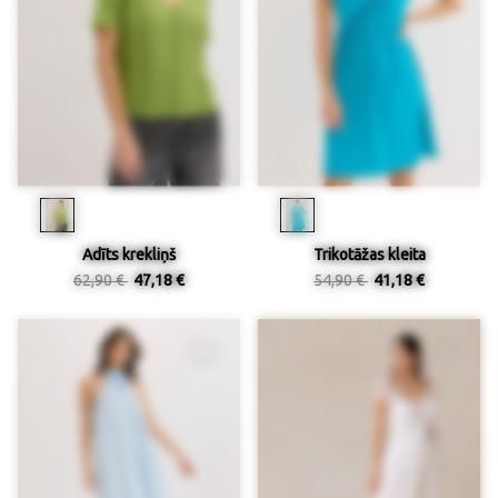
Adīts krekliņš
Trikotāžas kleita
62,90 €
47,18 €
54,90 €
41,18 €