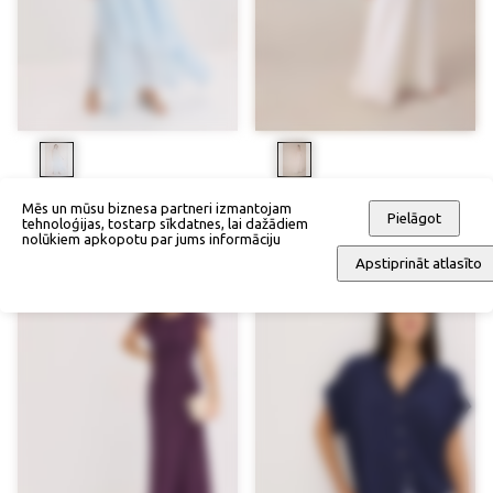
Gara kleita
Kāzu kleita ar mežģīnēm
Mēs un mūsu biznesa partneri izmantojam
Pielāgot
tehnoloģijas, tostarp sīkdatnes, lai dažādiem
142,90 €
107,18 €
172,90 €
129,68 €
nolūkiem apkopotu par jums informāciju
Apstiprināt atlasīto