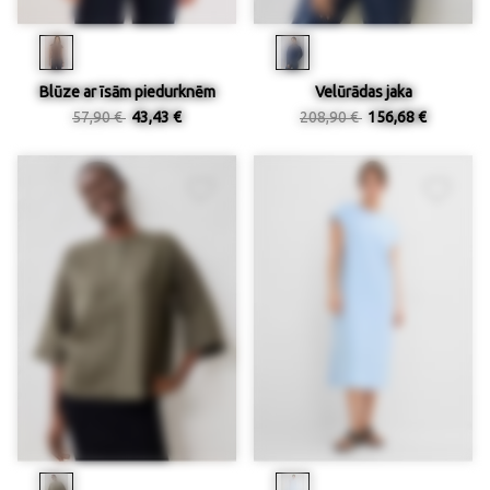
Blūze ar īsām piedurknēm
Velūrādas jaka
57,90 €
43,43 €
208,90 €
156,68 €