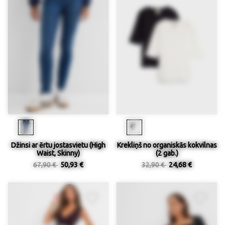
Džinsi ar ērtu jostasvietu (High
Krekliņš no organiskās kokvilnas
Waist, Skinny)
(2 gab.)
67,90 €
50,93 €
32,90 €
24,68 €