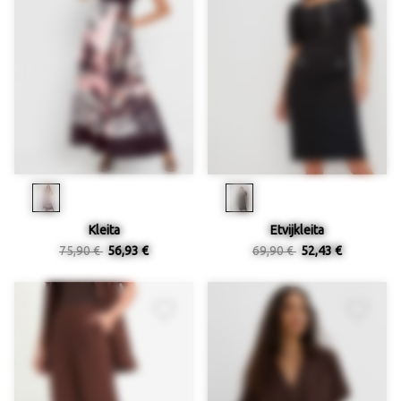
Kleita
Etvijkleita
75,90 €
56,93 €
69,90 €
52,43 €