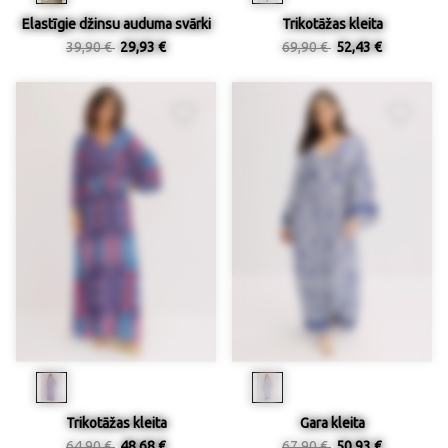
Elastīgie džinsu auduma svārki
Trikotāžas kleita
39,90 €
29,93 €
69,90 €
52,43 €
Trikotāžas kleita
Gara kleita
64,90 €
48,68 €
67,90 €
50,93 €