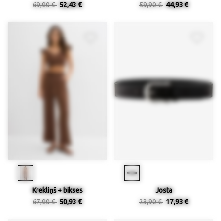
69,90 €
52,43 €
59,90 €
44,93 €
Krekliņš + bikses
Josta
67,90 €
50,93 €
23,90 €
17,93 €