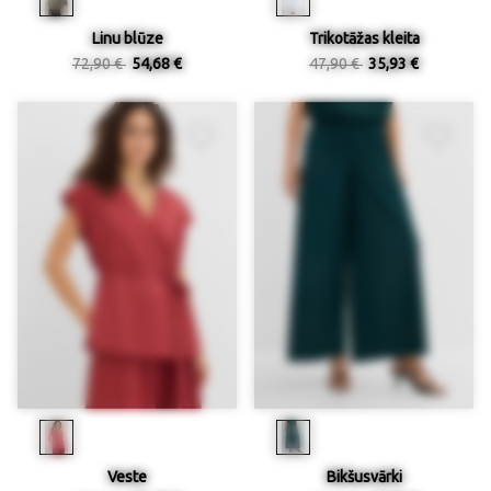
Linu blūze
Trikotāžas kleita
72,90 €
54,68 €
47,90 €
35,93 €
Veste
Bikšusvārki