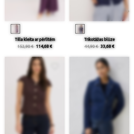
Tilla kleita ar pērlītēm
Trikotāžas blūze
152,90 €
114,68 €
44,90 €
33,68 €