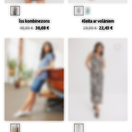
Īss kombinezons
Kleita ar volāniem
48,90 €
36,68 €
29,90 €
22,43 €