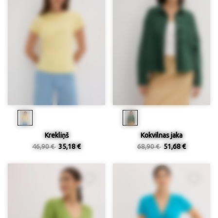
Krekliņš
Kokvilnas jaka
46,90 €
35,18 €
68,90 €
51,68 €