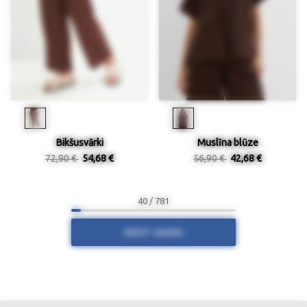
Bikšusvārki
Muslīna blūze
72,90 €
54,68 €
56,90 €
42,68 €
40 / 781
RĀDĪT VAIRĀK