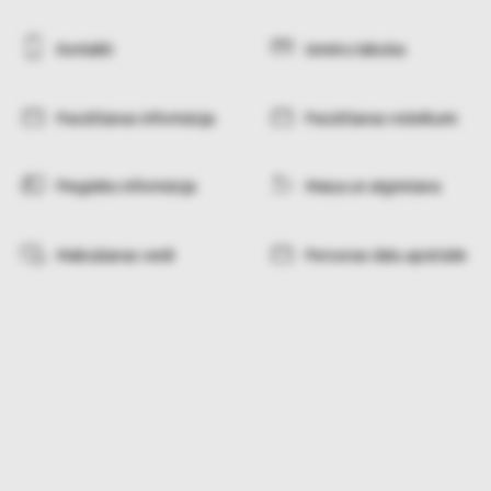
Kontakti
Izmēru tabulas
Pasūtīšanas informācija
Pasūtīšanas noteikumi
Piegādes informācija
Maiņa un atgriešana
Maksāšanas veidi
Personas datu apstrāde