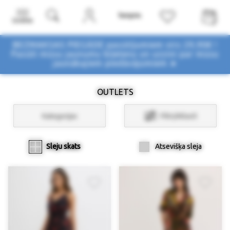
Izvēlne
BEZMAKSAS PIEGĀDE pasūtījumiem virs 29,90€ !
Pasūti mūsu jaunumu biļetenu un uzzini par mūsu
jaunākajiem piedāvājumiem ➤
OUTLETS
Kategorijas
Filtri/Atlasīt
Sleju skats
Atsevišķa sleja