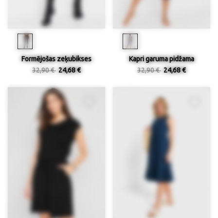
Formējošas zeķubikses
Kapri garuma pidžama
32,90 €
24,68 €
32,90 €
24,68 €