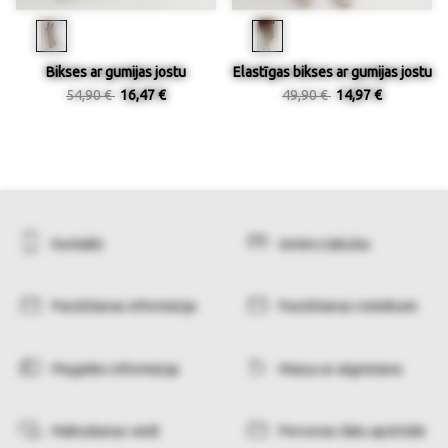
Bikses ar gumijas jostu
Elastīgas bikses ar gumijas jostu
54,90 €
16,47 €
49,90 €
14,97 €
Kontakti
Izmēru tabulas
Pasūtīšanas informācija
Pasūtīšanas noteikumi
Piegādes informācija
Maiņa un atgriešana
Maksāšanas veidi
Personas datu apstrāde