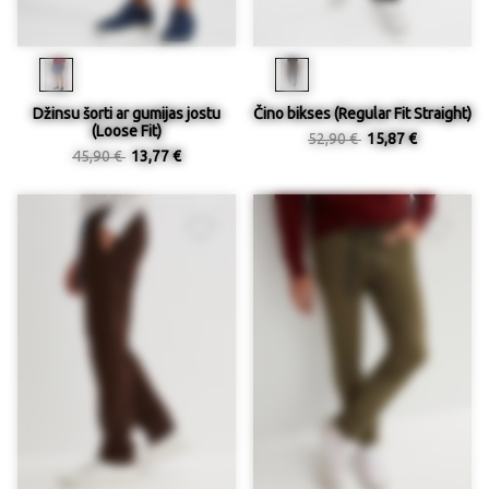
Džinsu šorti ar gumijas jostu
Čino bikses (Regular Fit Straight)
(Loose Fit)
52,90 €
15,87 €
45,90 €
13,77 €