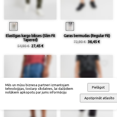
Elastīgas kargo bikses (Slim Fit
Garas bermudas (Regular Fit)
Tapered)
72,90 €
36,45 €
54,90 €
27,45 €
Mēs un mūsu biznesa partneri izmantojam
Pielāgot
tehnoloģijas, tostarp sīkdatnes, lai dažādiem
nolūkiem apkopotu par jums informāciju
Apstiprināt atlasīto