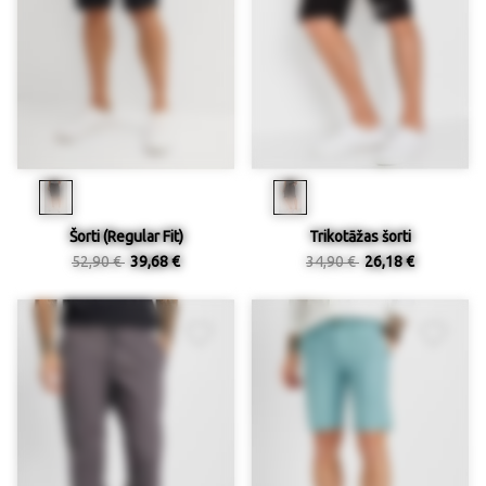
Šorti (Regular Fit)
Trikotāžas šorti
52,90 €
39,68 €
34,90 €
26,18 €