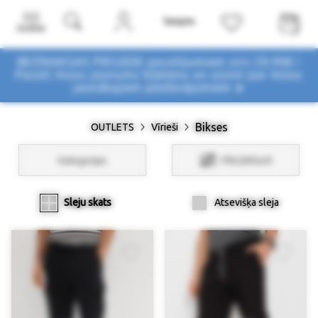
Izvēlne
BEZMAKSAS PIEGĀDE pasūtījumiem virs 29,90€ !
Pasūti mūsu jaunumu biļetenu un uzzini par mūsu
jaunākajiem piedāvājumiem ➤
Bikses
OUTLETS
Vīrieši
Kategorijas
Filtri/Atlasīt
Sleju skats
Atsevišķa sleja