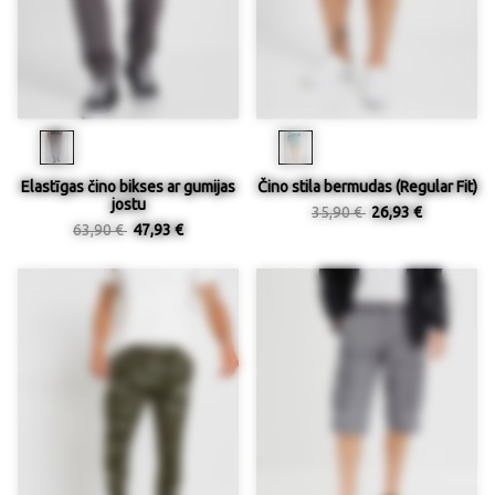
Elastīgas čino bikses ar gumijas
Čino stila bermudas (Regular Fit)
jostu
35,90 €
26,93 €
63,90 €
47,93 €