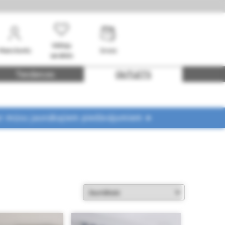
Vēlmju
Mans konts
Grozs
saraksts
Tendences
OUTLETS
ar mūsu jaunākajiem piedāvājumiem ➤