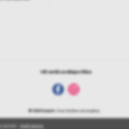
Vēl vairāk sociālajos tīklos
© 2026 bonprix
. Visas tiesības aizsargātas.
s pieredzi.
Skatīt detaļas