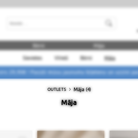
Meklēt
Bērni
Māja
Sievietes
Vīrieši
Bērni
Māja
rs 29,90€ !
Pasūti mūsu jaunumu biļetenu un uzzini p
Māja
OUTLETS
(4)
Māja