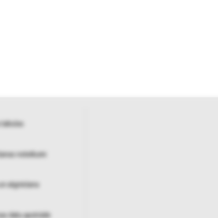
 tabulas
šanas noteikumi
un atgriešana
as datu apstrāde