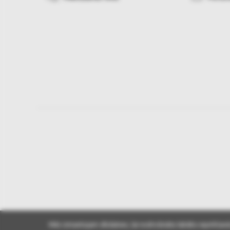
Mēs izmantojam sīkdatnes, lai nodrošinātu labāko iepirkšanā