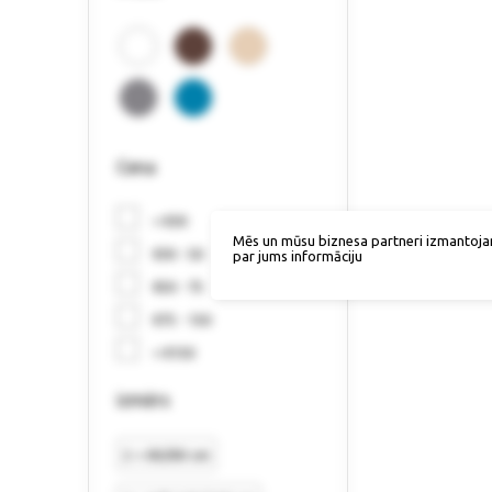
Cena
< €30
Mēs un mūsu biznesa partneri izmantoja
€30 - 50
par jums informāciju
€50 - 75
€75 - 150
> €150
izmērs
2 = 80/80 cm