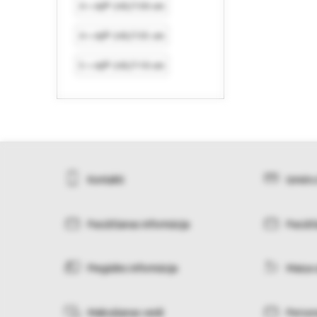
4 = A/P 245/130 cm
4 = A/P 245/135 cm
5 = A/P 245/110 cm
Kontakti
Izmēru
Pasūtīšanas informācija
Pasūtī
Piegādes informācija
Maiņa 
Maksāšanas veidi
Person