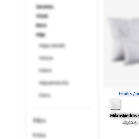
Sievietes
Vīrieši
Bērni
Māja
Mājas tekstils
Virtuve
Dekori
Mājsaimniecība
Izmērs / p
Dārzs
Mikrošķiedras s
Filtrs
49,90 €
Krāsa