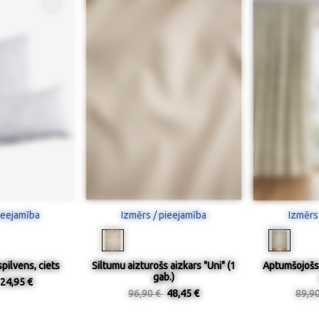
ieejamība
Izmērs / pieejamība
Izmērs
pilvens, ciets
Siltumu aizturošs aizkars "Uni" (1
Aptumšojošs 
gab.)
24,95 €
96,90 €
48,45 €
89,9