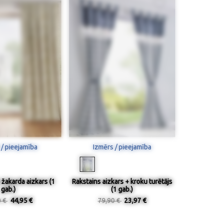
 / pieejamība
Izmērs / pieejamība
žakarda aizkars (1
Rakstains aizkars + kroku turētājs
gab.)
(1 gab.)
0 €
44,95 €
79,90 €
23,97 €