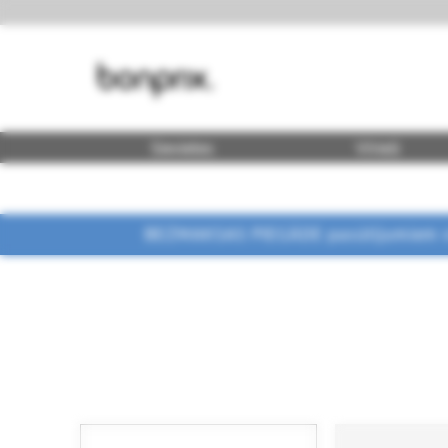
Sievietes
Vīrieši
BEZMAKSAS PIEGĀDE pasūtījumiem vi