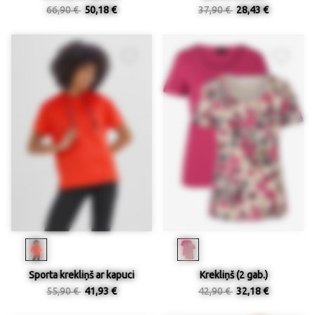
66,90 €
50,18 €
37,90 €
28,43 €
Sporta krekliņš ar kapuci
Krekliņš (2 gab.)
55,90 €
41,93 €
42,90 €
32,18 €