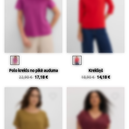
Polo krekls no pikē auduma
Krekliņš
22,90 €
17,18 €
18,90 €
14,18 €