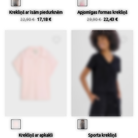
Krekliņš ar īsām piedurknēm
Apjomīgas formas krekliņš
22,90 €
17,18 €
29,90 €
22,43 €
Krekliņš ar apkakli
Sporta krekliņš