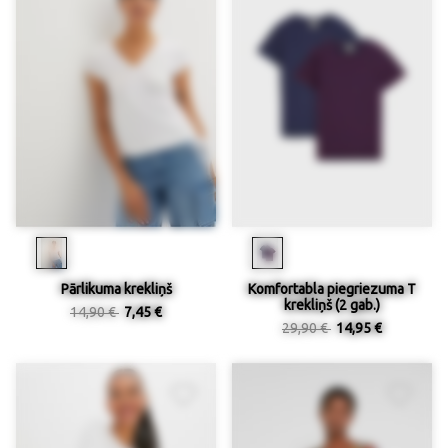
Pārlikuma krekliņš
Komfortabla piegriezuma T
krekliņš (2 gab.)
14,90 €
7,45 €
29,90 €
14,95 €