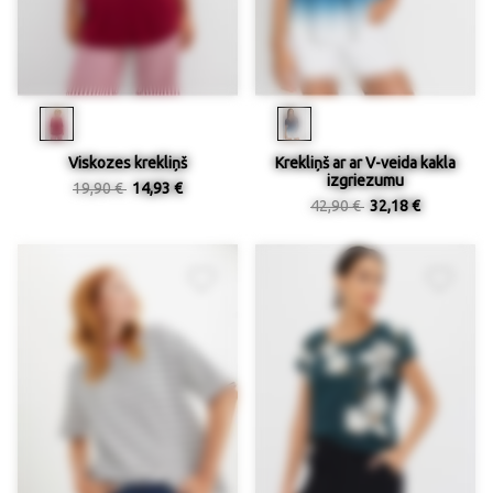
Viskozes krekliņš
Krekliņš ar ar V-veida kakla
izgriezumu
19,90 €
14,93 €
42,90 €
32,18 €