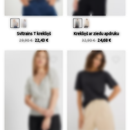
Svītrains T krekliņš
Krekliņš ar ziedu apdruku
29,90 €
22,43 €
32,90 €
24,68 €