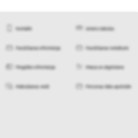
Kontakti
Izmēru tabulas
Pasūtīšanas informācija
Pasūtīšanas noteikumi
Piegādes informācija
Maiņa un atgriešana
Maksāšanas veidi
Personas datu apstrāde