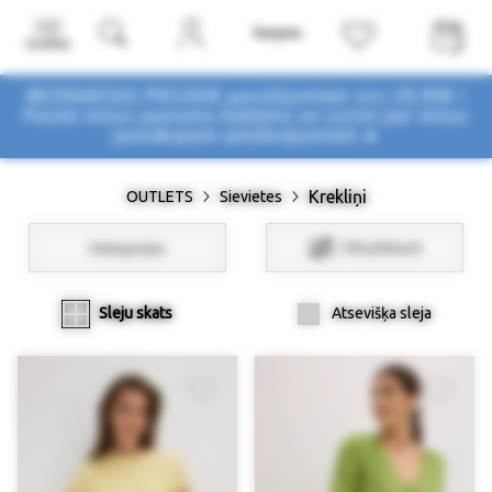
Izvēlne
BEZMAKSAS PIEGĀDE pasūtījumiem virs 29,90€ !
Pasūti mūsu jaunumu biļetenu un uzzini par mūsu
jaunākajiem piedāvājumiem ➤
Krekliņi
OUTLETS
Sievietes
Kategorijas
Filtri/Atlasīt
Sleju skats
Atsevišķa sleja