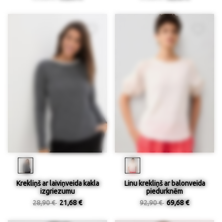
Krekliņš ar laiviņveida kakla
Linu krekliņš ar balonveida
izgriezumu
piedurknēm
28,90 €
21,68 €
92,90 €
69,68 €