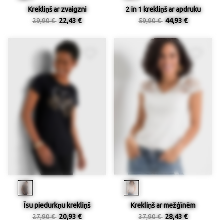
Krekliņš ar zvaigzni
2 in 1 krekliņš ar apdruku
29,90 €
22,43 €
59,90 €
44,93 €
Īsu piedurkņu krekliņš
Krekliņš ar mežģīnēm
27,90 €
20,93 €
37,90 €
28,43 €