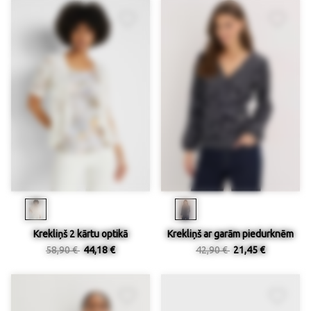
Krekliņš 2 kārtu optikā
Krekliņš ar garām piedurknēm
58,90 €
44,18 €
42,90 €
21,45 €