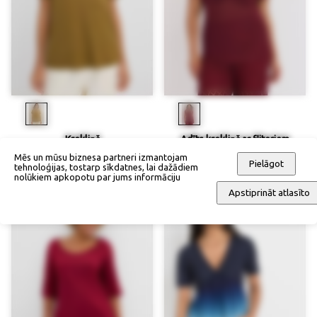
Krekliņš
Adīts krekliņš ar fliteriem
27,90 €
20,93 €
57,90 €
43,43 €
Mēs un mūsu biznesa partneri izmantojam
Pielāgot
tehnoloģijas, tostarp sīkdatnes, lai dažādiem
nolūkiem apkopotu par jums informāciju
Apstiprināt atlasīto