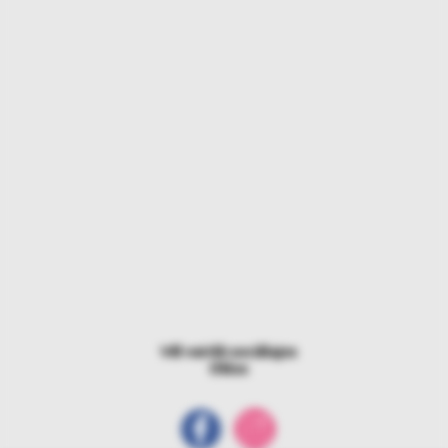
Vēl vairāk sociālajos
tīklos