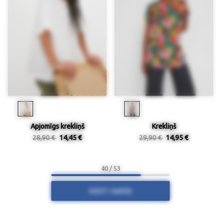
Apjomīgs krekliņš
Krekliņš
28,90 €
14,45 €
29,90 €
14,95 €
40 / 53
RĀDĪT VAIRĀK