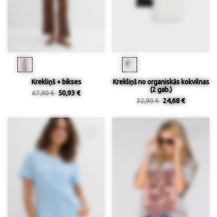
Krekliņš + bikses
Krekliņš no organiskās kokvilnas
(2 gab.)
67,90 €
50,93 €
32,90 €
24,68 €