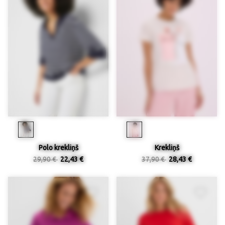
Polo krekliņš
Krekliņš
29,90 €
22,43 €
37,90 €
28,43 €