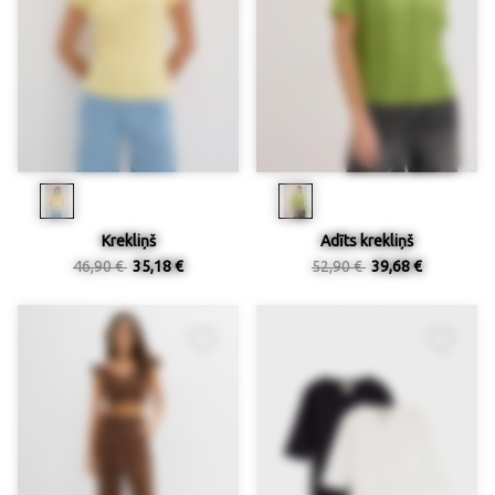
Krekliņš
Adīts krekliņš
46,90 €
35,18 €
52,90 €
39,68 €