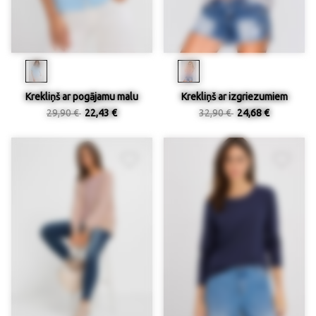
Krekliņš ar pogājamu malu
Krekliņš ar izgriezumiem
29,90 €
22,43 €
32,90 €
24,68 €