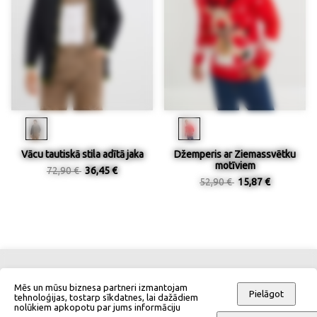
Vācu tautiskā stila adītā jaka
Džemperis ar Ziemassvētku
motīviem
72,90 €
36,45 €
52,90 €
15,87 €
Kontakti
Izmēru tabulas
Mēs un mūsu biznesa partneri izmantojam
Pielāgot
tehnoloģijas, tostarp sīkdatnes, lai dažādiem
nolūkiem apkopotu par jums informāciju