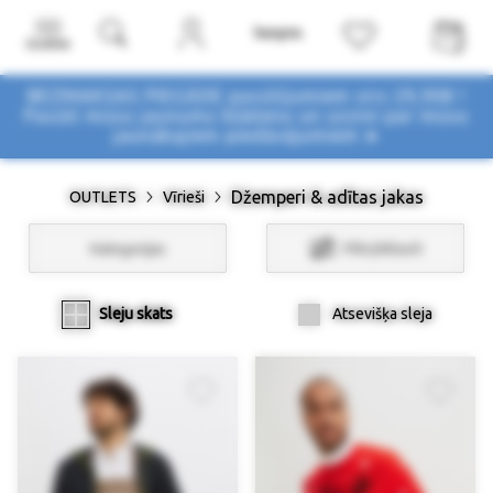
Izvēlne
BEZMAKSAS PIEGĀDE pasūtījumiem virs 29,90€ !
Pasūti mūsu jaunumu biļetenu un uzzini par mūsu
jaunākajiem piedāvājumiem ➤
Džemperi & adītas jakas
OUTLETS
Vīrieši
Kategorijas
Filtri/Atlasīt
Sleju skats
Atsevišķa sleja