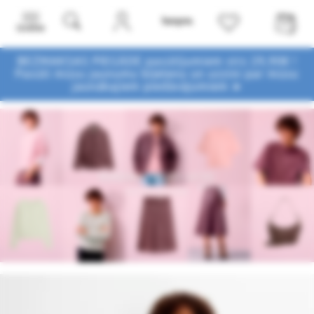
Izvēlne
BEZMAKSAS PIEGĀDE pasūtījumiem virs 29,90€ !
Pasūti mūsu jaunumu biļetenu un uzzini par mūsu
jaunākajiem piedāvājumiem ➤