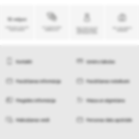
Kontakti
Izmēru tabulas
Pasūtīšanas informācija
Pasūtīšanas noteikumi
Piegādes informācija
Maiņa un atgriešana
Maksāšanas veidi
Personas datu apstrāde