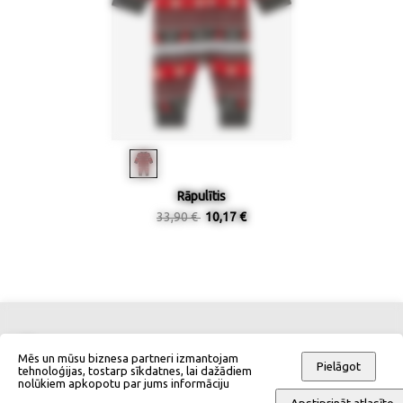
Rāpulītis
33,90 €
10,17 €
Kontakti
Izmēru tabulas
Mēs un mūsu biznesa partneri izmantojam
Pielāgot
tehnoloģijas, tostarp sīkdatnes, lai dažādiem
nolūkiem apkopotu par jums informāciju