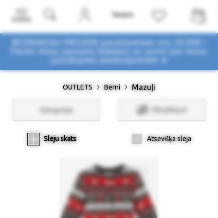
Izvēlne
BEZMAKSAS PIEGĀDE pasūtījumiem virs 29,90€ !
Pasūti mūsu jaunumu biļetenu un uzzini par mūsu
jaunākajiem piedāvājumiem ➤
Mazuļi
OUTLETS
Bērni
Kategorijas
Filtri/Atlasīt
Sleju skats
Atsevišķa sleja