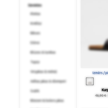
Sievietes
Kleitas
Krekliņi
Bikses
Džinsi
Blūzes & tunikas
Topiņi
Virsjakas & mēteļi
Izmērs / p
Adītas jakas & džemperi
Kur
Svārki
46,90 €
Bleizeri & bolero jakas