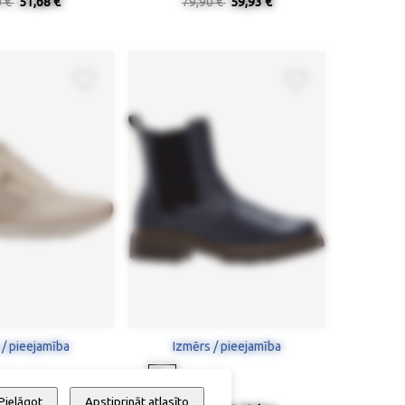
0 €
51,68 €
79,90 €
59,93 €
 / pieejamība
Izmērs / pieejamība
Pielāgot
Apstiprināt atlasīto