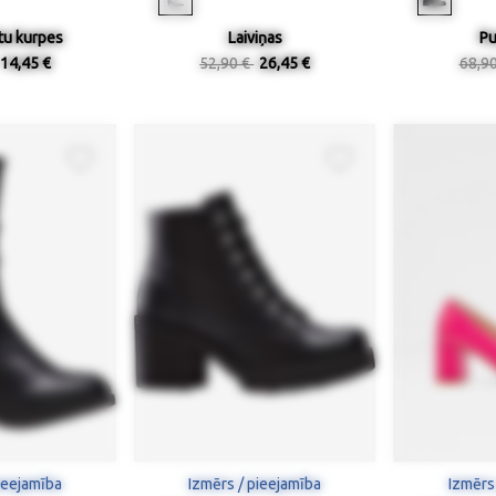
tu kurpes
Laiviņas
Pu
14,45 €
52,90 €
26,45 €
68,9
ieejamība
Izmērs / pieejamība
Izmērs