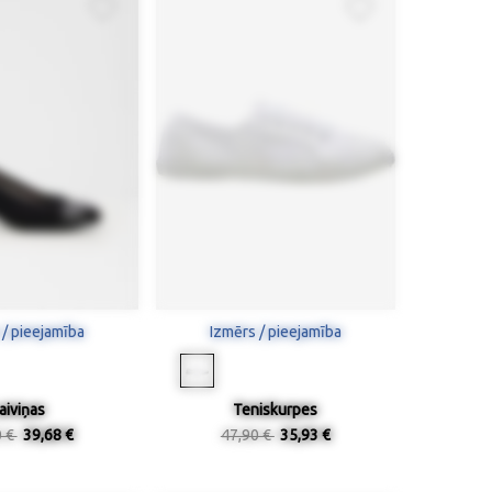
 / pieejamība
Izmērs / pieejamība
aiviņas
Teniskurpes
0 €
39,68 €
47,90 €
35,93 €