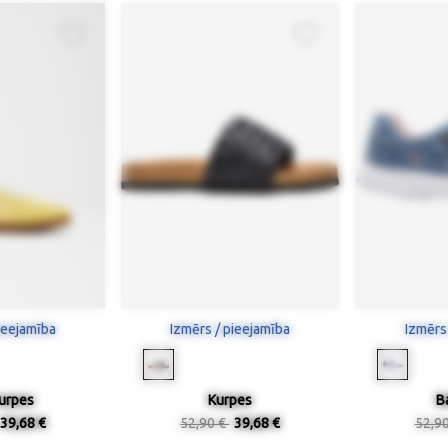
ieejamība
Izmērs / pieejamība
Izmērs
urpes
Kurpes
B
39,68 €
52,90 €
39,68 €
52,9