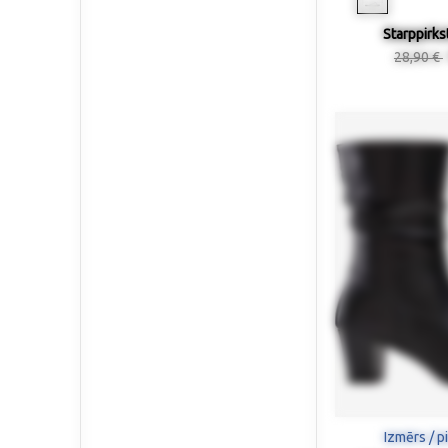
Starppirks
28,90 €
Izmērs / p