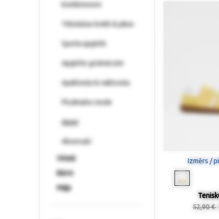
Kombinezoni
Trikotāžas krekli & jakas
Sporta apģērbi
Apģērbs grūtniecēm
Apakšveļa & naktsveļa
Pludmales mode
Apavi
Aksesuāri
Vīrieši
Izmērs / p
Bērni
Māja
Tenisk
52,90 €