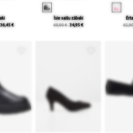
aki
Īsie saišu zābaki
Ērta
36,45 €
69,90 €
34,95 €
62,9