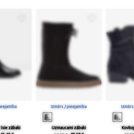
ieejamība
Izmērs / pieejamība
Izmērs
a īsie zābaki
Uzmaucami zābaki
Kovboj