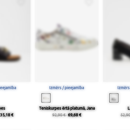
ieejamība
Izmērs / pieejamība
Izmērs
pes
Teniskurpes ērtā platumā, Jana
L
35,18 €
92,90 €
69,68 €
52,9