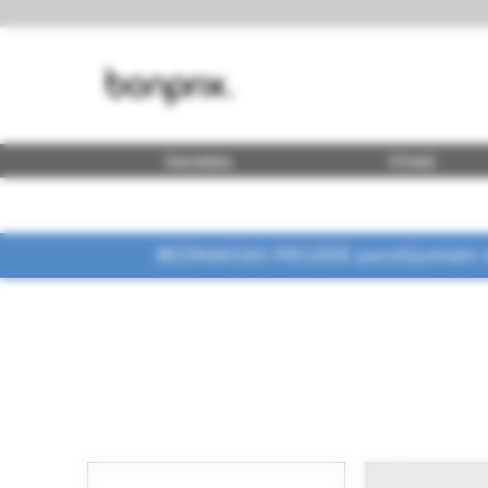
Sievietes
Vīrieši
BEZMAKSAS PIEGĀDE pasūtījumiem vi