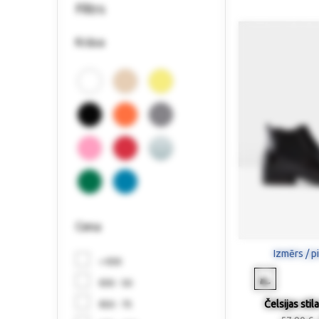
Filtrs
Krāsa
Cena
Izmērs / p
< €30
€30 - 50
Čelsijas stil
€50 - 75