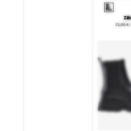
Zāb
72,90 €