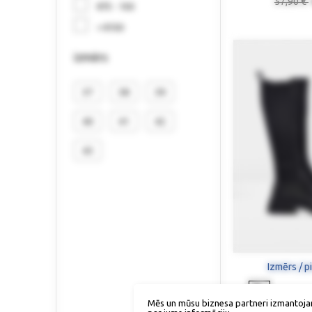
57,90 €
€75 - 150
> €150
izmērs
37
38
39
40
41
42
43
Izmērs / p
Mēs un mūsu biznesa partneri izmantoja