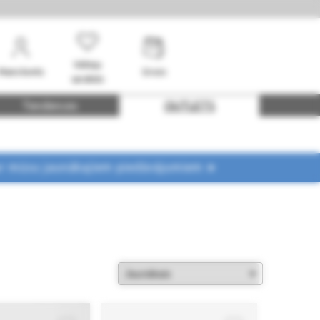
Vēlmju
Mans konts
Grozs
saraksts
Tendences
OUTLETS
ar mūsu jaunākajiem piedāvājumiem ➤