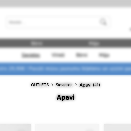
Meklēt
Bērni
Māja
Sievietes
Vīrieši
Bērni
Māja
rs 29,90€ !
Pasūti mūsu jaunumu biļetenu un uzzini p
Apavi
OUTLETS
Sievietes
(41)
Apavi