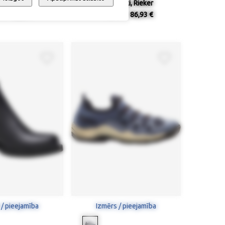
es, Marco Tozzi
Puszābaki, Rieker
0 €
69,68 €
115,90 €
86,93 €
 / pieejamība
Izmērs / pieejamība