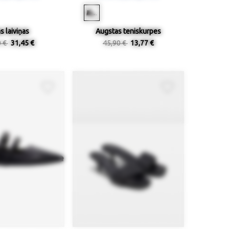
s laiviņas
Augstas teniskurpes
0 €
31,45 €
45,90 €
13,77 €