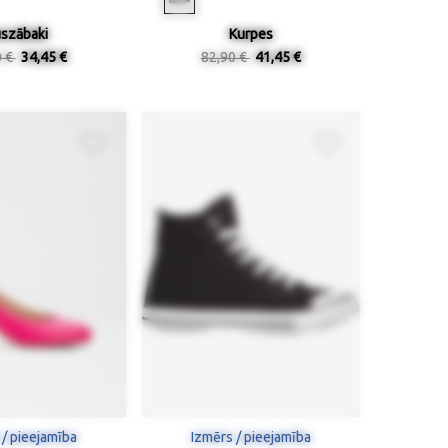
szābaki
Kurpes
0 €
34,45 €
82,90 €
41,45 €
 / pieejamība
Izmērs / pieejamība