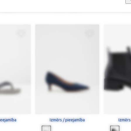
ābaki
Laiviņas
Teniskurp
109,43 €
52,90 €
39,68 €
92,9
ieejamība
Izmērs / pieejamība
Izmērs