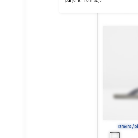
par jums informāciju
Ādas z
145,90 €
Izmērs / p