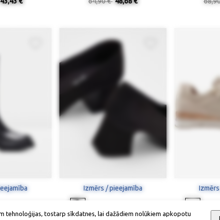
43,43 €
64,90 €
48,68 €
68,9
ieejamība
Izmērs / pieejamība
Izmērs
m tehnoloģijas, tostarp sīkdatnes, lai dažādiem nolūkiem apkopotu