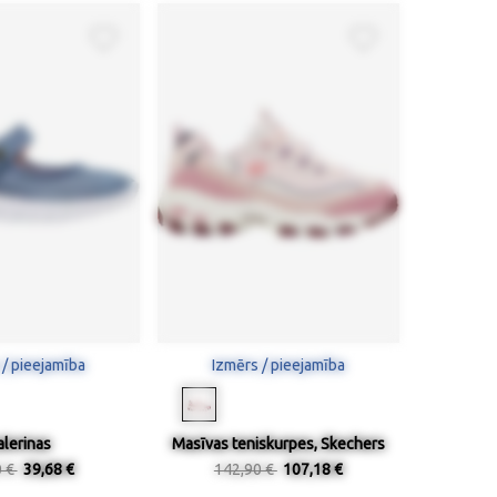
 / pieejamība
Izmērs / pieejamība
alerinas
Masīvas teniskurpes, Skechers
0 €
39,68 €
142,90 €
107,18 €