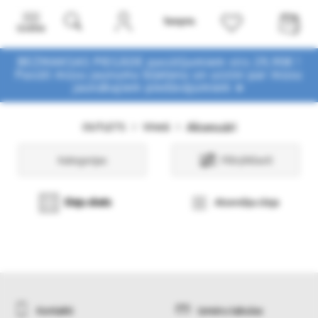
Izvēlne
BEZMAKSAS PIEGĀDE pasūtījumiem virs 29,90€ !
Pasūti mūsu jaunumu biļetenu un uzzini par mūsu
jaunākajiem piedāvājumiem ➤
Aksesuāri
OUTLETS
Vīrieši
Kategorijas
Filtri/Atlasīt
Sleju skats
Atsevišķa sleja
Kontakti
Izmēru tabulas