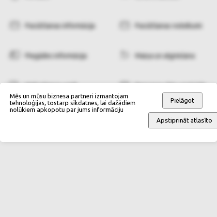
Pasūtīšanas informācija
Pasūtīšanas noteikumi
Piegādes informācija
Maiņa un atgriešana
Maksāšanas veidi
Personas datu apstrāde
Mēs un mūsu biznesa partneri izmantojam
Pielāgot
tehnoloģijas, tostarp sīkdatnes, lai dažādiem
nolūkiem apkopotu par jums informāciju
Apstiprināt atlasīto