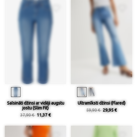
Saīsināti džinsi ar vidēji augstu
Ultramīksti džinsi (Flared)
jostu (Slim Fit)
59,90 €
29,95 €
37,90 €
11,37 €