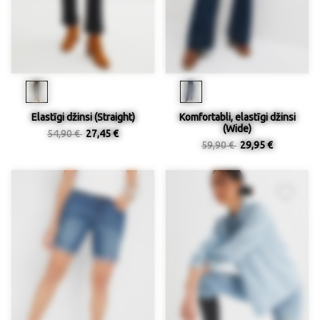
Elastīgi džinsi (Straight)
Komfortabli, elastīgi džinsi
(Wide)
54,90 €
27,45 €
59,90 €
29,95 €