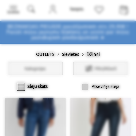
Izvēlne
BEZMAKSAS PIEGĀDE pasūtījumiem virs 29,90€ !
Pasūti mūsu jaunumu biļetenu un uzzini par mūsu
jaunākajiem piedāvājumiem ➤
Džinsi
OUTLETS
Sievietes
Kategorijas
Filtri/Atlasīt
Sleju skats
Atsevišķa sleja