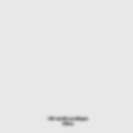
Vēl vairāk sociālajos
tīklos