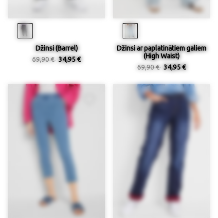
Džinsi (Barrel)
Džinsi ar paplatinātiem galiem
(High Waist)
69,90 €
34,95 €
69,90 €
34,95 €