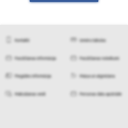
Kontakti
Izmēru tabulas
Pasūtīšanas informācija
Pasūtīšanas noteikumi
Piegādes informācija
Maiņa un atgriešana
Maksāšanas veidi
Personas datu apstrāde