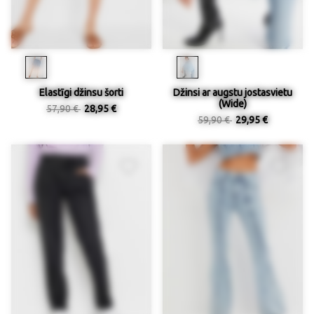
Elastīgi džinsu šorti
Džinsi ar augstu jostasvietu
(Wide)
57,90 €
28,95 €
59,90 €
29,95 €