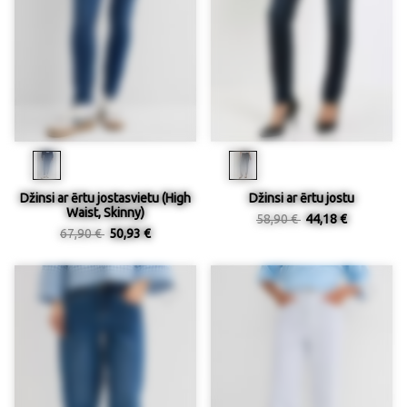
Džinsi ar ērtu jostasvietu (High
Džinsi ar ērtu jostu
Waist, Skinny)
58,90 €
44,18 €
67,90 €
50,93 €