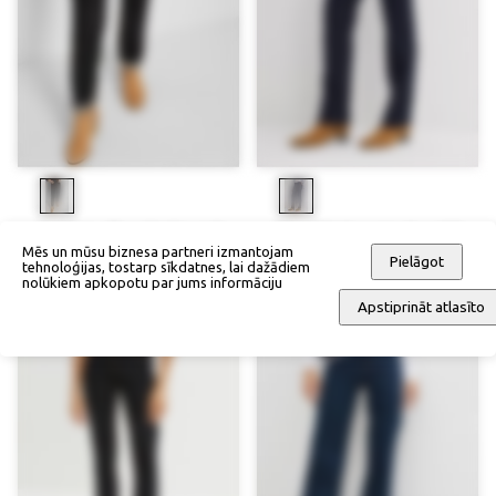
Gari Mom džinsi (Mid Waist)
Džinsi (High Waist, Straight)
Mēs un mūsu biznesa partneri izmantojam
56,90 €
42,68 €
57,90 €
43,43 €
Pielāgot
tehnoloģijas, tostarp sīkdatnes, lai dažādiem
nolūkiem apkopotu par jums informāciju
Apstiprināt atlasīto