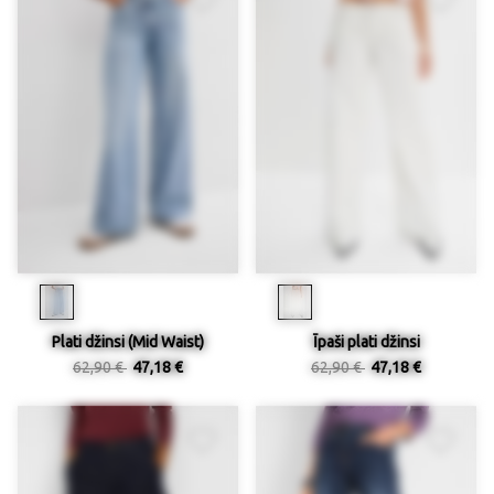
Plati džinsi (Mid Waist)
Īpaši plati džinsi
62,90 €
47,18 €
62,90 €
47,18 €