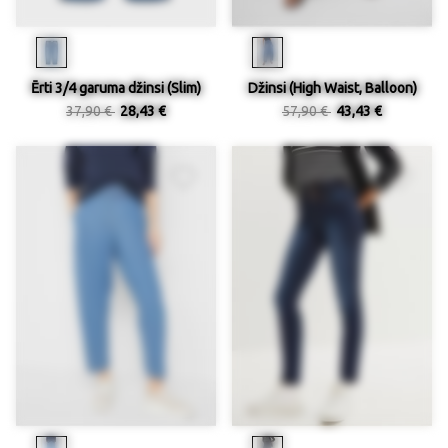
Ērti 3/4 garuma džinsi (Slim)
Džinsi (High Waist, Balloon)
37,90 €
28,43 €
57,90 €
43,43 €