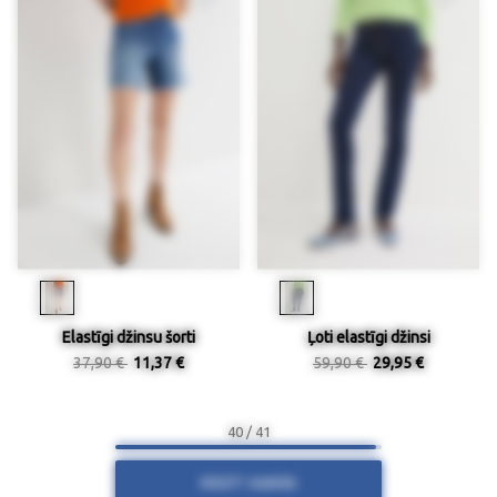
Elastīgi džinsu šorti
Ļoti elastīgi džinsi
37,90 €
11,37 €
59,90 €
29,95 €
40 / 41
RĀDĪT VAIRĀK