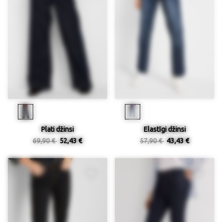
Plati džinsi
Elastīgi džinsi
69,90 €
52,43 €
57,90 €
43,43 €