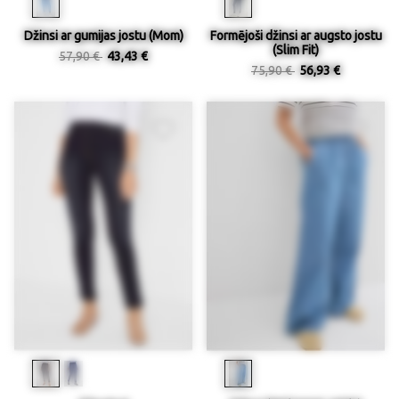
Džinsi ar gumijas jostu (Mom)
Formējoši džinsi ar augsto jostu
(Slim Fit)
57,90 €
43,43 €
75,90 €
56,93 €