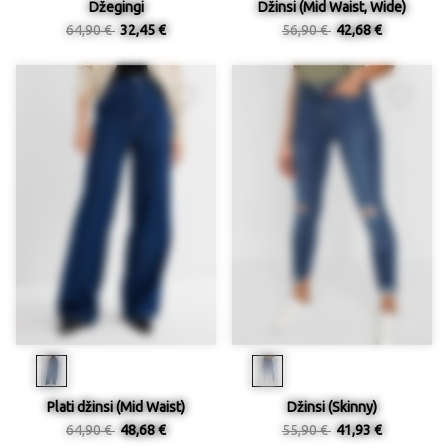
Džegingi
Džinsi (Mid Waist, Wide)
64,90 €
32,45 €
56,90 €
42,68 €
Plati džinsi (Mid Waist)
Džinsi (Skinny)
64,90 €
48,68 €
55,90 €
41,93 €