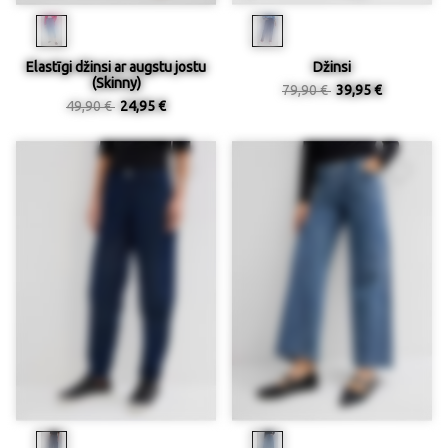
Elastīgi džinsi ar augstu jostu
Džinsi
(Skinny)
79,90 €
39,95 €
49,90 €
24,95 €