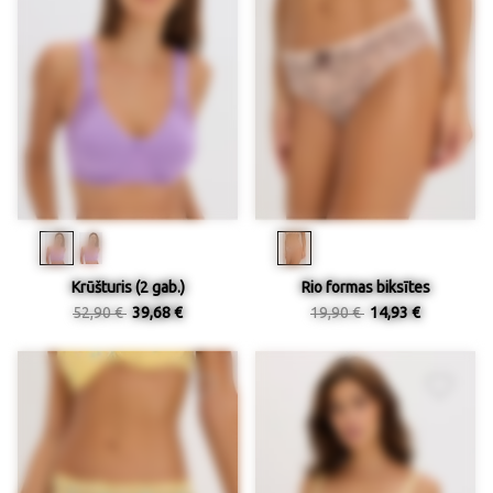
Krūšturis (2 gab.)
Rio formas biksītes
52,90 €
39,68 €
19,90 €
14,93 €