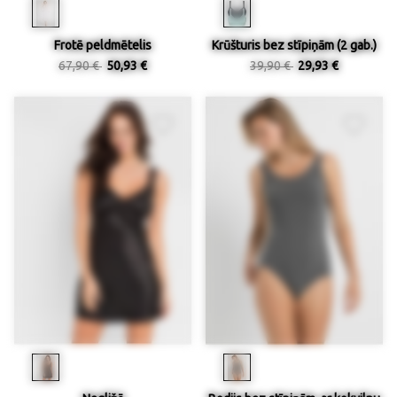
Frotē peldmētelis
Krūšturis bez stīpiņām (2 gab.)
67,90 €
50,93 €
39,90 €
29,93 €