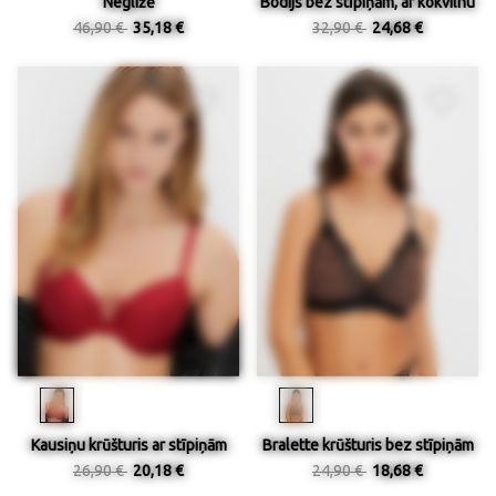
Negližē
Bodijs bez stīpiņām, ar kokvilnu
46,90 €
35,18 €
32,90 €
24,68 €
Kausiņu krūšturis ar stīpiņām
Bralette krūšturis bez stīpiņām
26,90 €
20,18 €
24,90 €
18,68 €