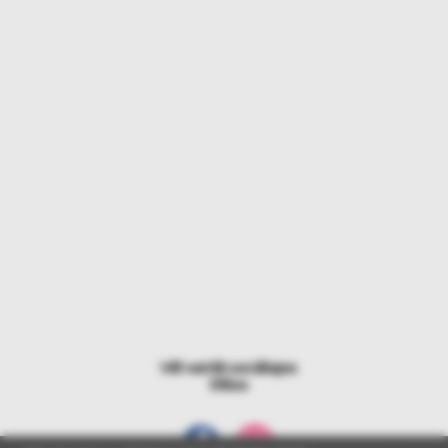
Vēl vairāk sociālajos
tīklos