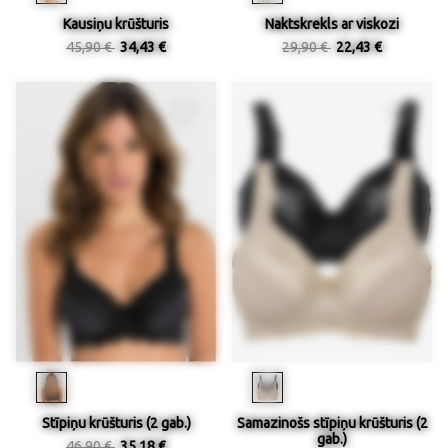
Kausiņu krūšturis
Naktskrekls ar viskozi
45,90 €
34,43 €
29,90 €
22,43 €
Stīpiņu krūšturis (2 gab.)
Samazinošs stīpiņu krūšturis (2
gab.)
46,90 €
35,18 €