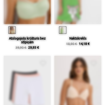
Atslogojošs krūšturis bez
Naktskrekls
stīpiņām
18,90 €
14,18 €
39,90 €
29,93 €