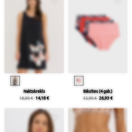
Naktskrekls
Biksītes (4 gab.)
18,90 €
14,18 €
35,90 €
26,93 €