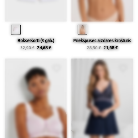
Bokseršorti (3 gab.)
Priekšpuses aizdares krūšturis
32,90 €
24,68 €
28,90 €
21,68 €