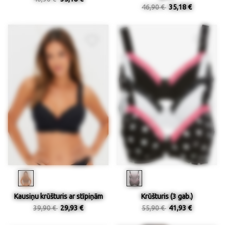
46,90 €
35,18 €
Kausiņu krūšturis ar stīpiņām
Krūšturis (3 gab.)
39,90 €
29,93 €
55,90 €
41,93 €