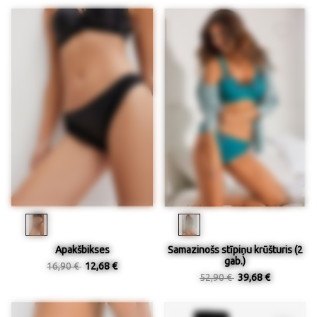
Apakšbikses
Samazinošs stīpiņu krūšturis (2
gab.)
16,90 €
12,68 €
52,90 €
39,68 €