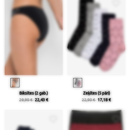
Biksītes (2 gab.)
Zeķītes (5 pāri)
29,90 €
22,43 €
22,90 €
17,18 €