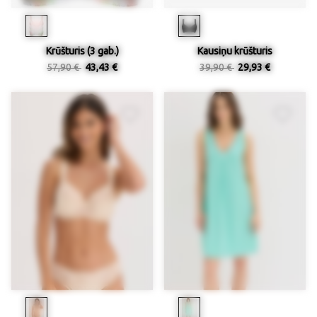
Krūšturis (3 gab.)
Kausiņu krūšturis
57,90 €
43,43 €
39,90 €
29,93 €