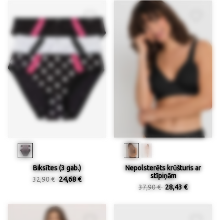
Biksītes (3 gab.)
Nepolsterēts krūšturis ar
stīpiņām
32,90 €
24,68 €
37,90 €
28,43 €