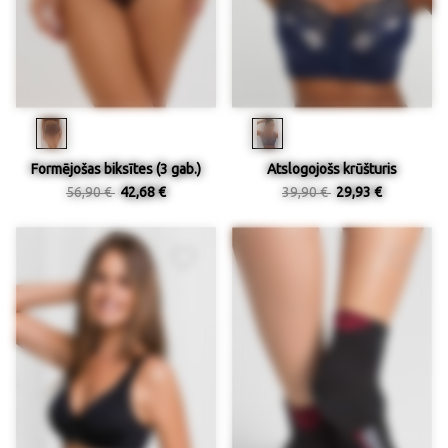
Formējošas biksītes (3 gab.)
Atslogojošs krūšturis
56,90 €
42,68 €
39,90 €
29,93 €