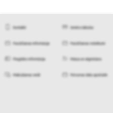
Kontakti
Izmēru tabulas
Pasūtīšanas informācija
Pasūtīšanas noteikumi
Piegādes informācija
Maiņa un atgriešana
Maksāšanas veidi
Personas datu apstrāde