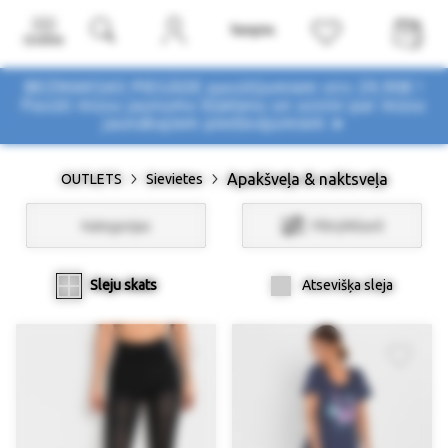
Izvēlne
BEZMAKSAS PIEGĀDE pasūtījumiem virs 29,90€ !
Pasūti mūsu jaunumu biļetenu un uzzini par mūsu
jaunākajiem piedāvājumiem ➤
Apakšveļa & naktsveļa
OUTLETS
Sievietes
Kategorijas
Filtri/Atlasīt
Sleju skats
Atsevišķa sleja