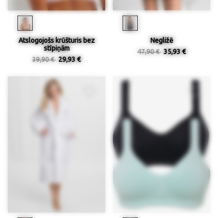
Atslogojošs krūšturis bez
Negližē
stīpiņām
47,90 €
35,93 €
39,90 €
29,93 €