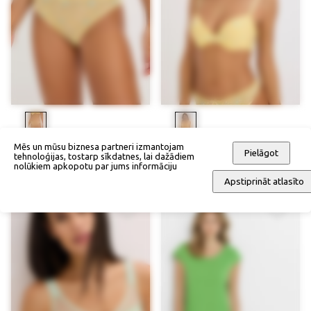
Mēs un mūsu biznesa partneri izmantojam
Biksītes ar izšuvumu
Kausiņu krūšturis
Pielāgot
tehnoloģijas, tostarp sīkdatnes, lai dažādiem
19,90 €
14,93 €
37,90 €
28,43 €
nolūkiem apkopotu par jums informāciju
Apstiprināt atlasīto