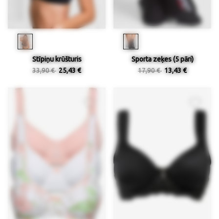
Stīpiņu krūšturis
Sporta zeķes (5 pāri)
33,90 €
25,43 €
17,90 €
13,43 €