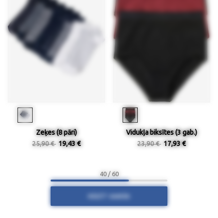
Zeķes (8 pāri)
Vidukļa biksītes (3 gab.)
25,90 €
19,43 €
23,90 €
17,93 €
40 / 60
RĀDĪT VAIRĀK