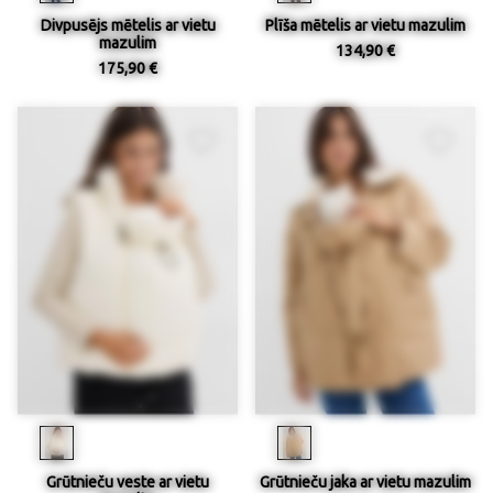
Divpusējs mētelis ar vietu
Plīša mētelis ar vietu mazulim
mazulim
134,90 €
175,90 €
Grūtnieču veste ar vietu
Grūtnieču jaka ar vietu mazulim