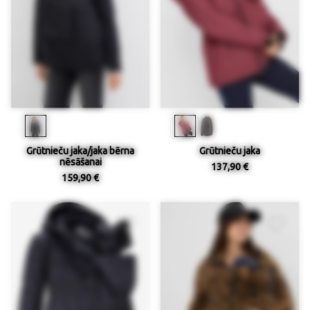
Grūtnieču jaka/jaka bērna
Grūtnieču jaka
nēsāšanai
137,90 €
159,90 €