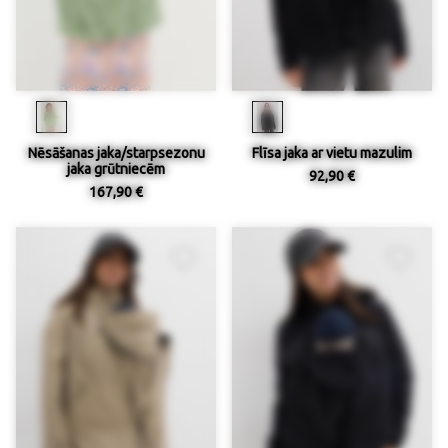
Nēsāšanas jaka/starpsezonu
Flīsa jaka ar vietu mazulim
jaka grūtniecēm
92,90 €
167,90 €