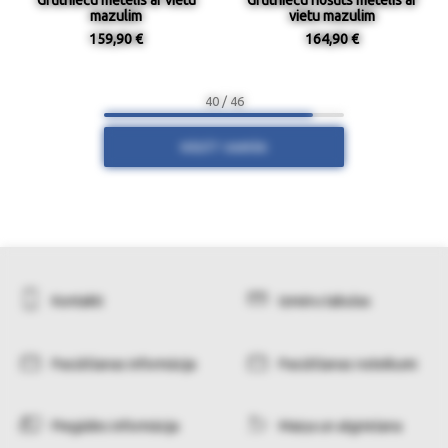
Grūtnieču mētelis ar vietu
Grūtnieču nošūts mētelis ar
mazulim
vietu mazulim
159,90 €
164,90 €
40 / 46
RĀDĪT VAIRĀK
Kontakti
Izmēru tabulas
Pasūtīšanas informācija
Pasūtīšanas noteikumi
Piegādes informācija
Maiņa un atgriešana