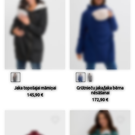
Jaka topošajai māmiņai
Grūtnieču jaka/jaka bērna
nēsāšanai
145,90 €
172,90 €