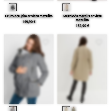
Grūtnieču jaka ar vietu mazulim
Grūtnieču mētelis ar vietu
mazulim
149,90 €
152,90 €