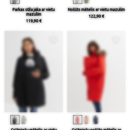
Parkas stila jaka ar vietu
Nošūts mētelis ar vietu mazulim
mazulim
122,90 €
119,90 €