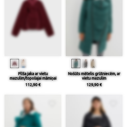
Plīša jaka ar vietu
Nošūts mētelis grūtniecēm, ar
mazulim/topošajai māmiņai
vietu mazulim
112,90 €
129,90 €