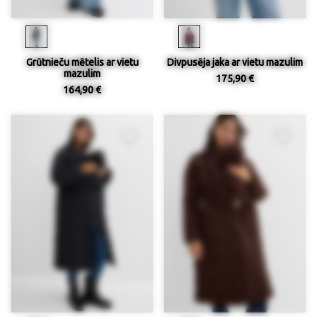
Grūtnieču mētelis ar vietu
Divpusēja jaka ar vietu mazulim
mazulim
175,90 €
164,90 €