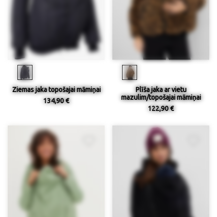
Ziemas jaka topošajai māmiņai
Plīša jaka ar vietu
mazulim/topošajai māmiņai
134,90 €
122,90 €