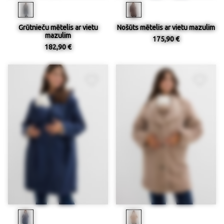
Grūtnieču mētelis ar vietu
Nošūts mētelis ar vietu mazulim
mazulim
175,90 €
182,90 €