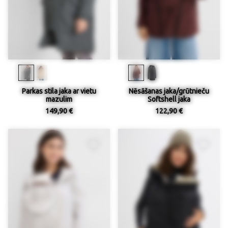
Parkas stila jaka ar vietu
Nēsāšanas jaka/grūtnieču
mazulim
Softshell jaka
149,90 €
122,90 €