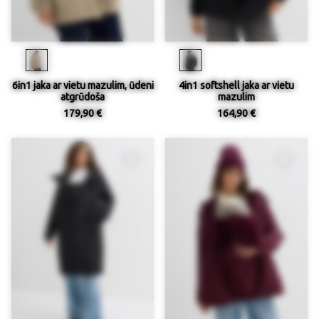
6in1 jaka ar vietu mazulim, ūdeni
4in1 softshell jaka ar vietu
atgrūdoša
mazulim
179,90 €
164,90 €