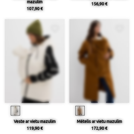
mazulim
156,90 €
107,90 €
Veste ar vietu mazulim
Mētelis ar vietu mazulim
119,90 €
172,90 €