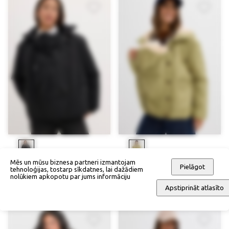
Mēs un mūsu biznesa partneri izmantojam
Grūtnieču jaka ar vietu mazulim
3-in-1 viegla jaka bērna
Pielāgot
tehnoloģijas, tostarp sīkdatnes, lai dažādiem
nēsāšanai
nolūkiem apkopotu par jums informāciju
145,90 €
134,90 €
Apstiprināt atlasīto