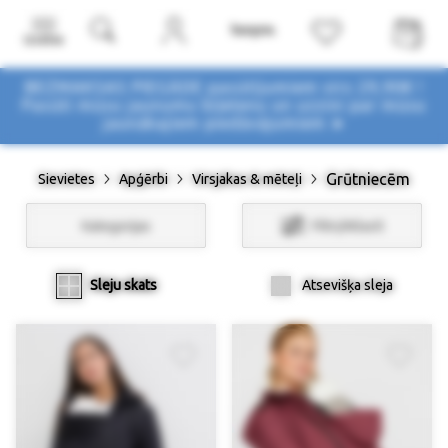
Izvēlne
BEZMAKSAS PIEGĀDE pasūtījumiem virs 29,90€ !
Pasūti mūsu jaunumu biļetenu un uzzini par mūsu
jaunākajiem piedāvājumiem ➤
Grūtniecēm
Sievietes
Apģērbi
Virsjakas & mēteļi
Kategorijas
Filtri/Atlasīt
Sleju skats
Atsevišķa sleja