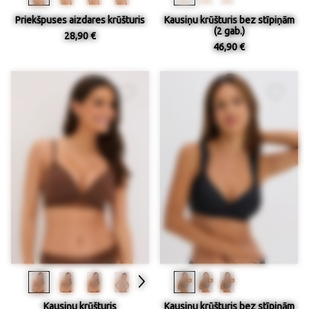
Priekšpuses aizdares krūšturis
Kausiņu krūšturis bez stīpiņām
(2 gab.)
28,90 €
46,90 €
Kausiņu krūšturis
Kausiņu krūšturis bez stīpiņām