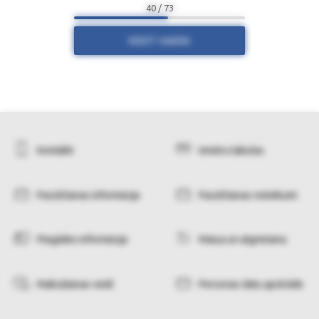
40 / 73
RĀDĪT VAIRĀK
Kontakti
Izmēru tabulas
Pasūtīšanas informācija
Pasūtīšanas noteikumi
Piegādes informācija
Maiņa un atgriešana
Maksāšanas veidi
Personas datu apstrāde