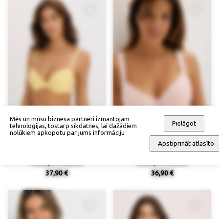
Mēs un mūsu biznesa partneri izmantojam
Pielāgot
tehnoloģijas, tostarp sīkdatnes, lai dažādiem
nolūkiem apkopotu par jums informāciju
Apstiprināt atlasīto
Kausiņu krūšturis
Kausiņu krūšturis
37,90 €
36,90 €