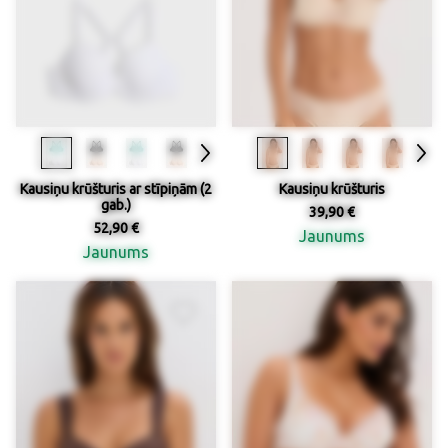
Kausiņu krūšturis ar stīpiņām (2
Kausiņu krūšturis
gab.)
39,90 €
52,90 €
Jaunums
Jaunums