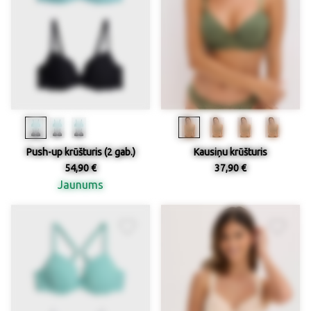
Push-up krūšturis (2 gab.)
Kausiņu krūšturis
54,90 €
37,90 €
Jaunums