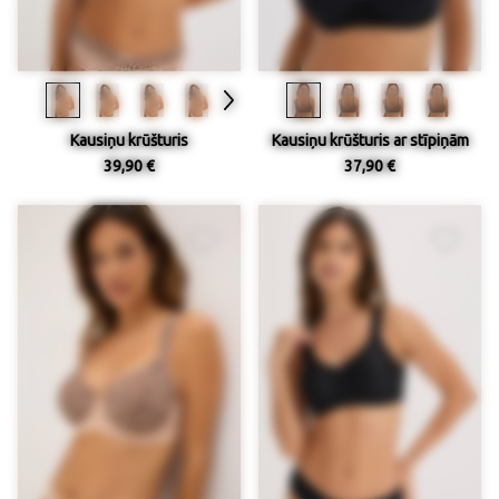
Kausiņu krūšturis
Kausiņu krūšturis ar stīpiņām
39,90 €
37,90 €