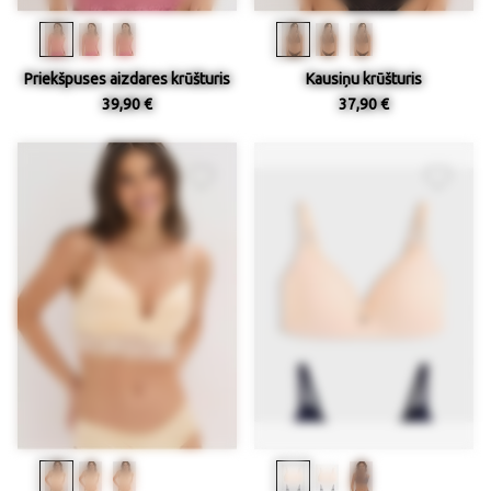
Priekšpuses aizdares krūšturis
Kausiņu krūšturis
39,90 €
37,90 €