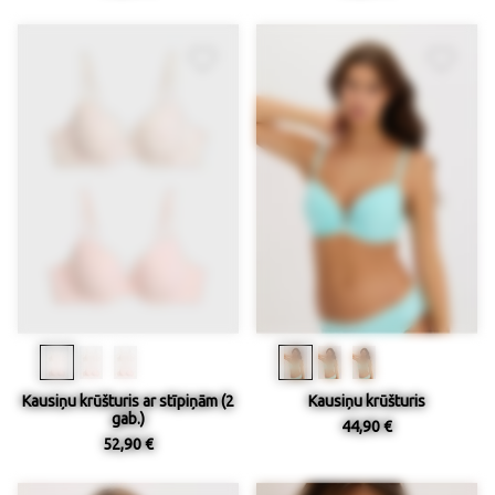
Kausiņu krūšturis ar stīpiņām (2
Kausiņu krūšturis
gab.)
44,90 €
52,90 €