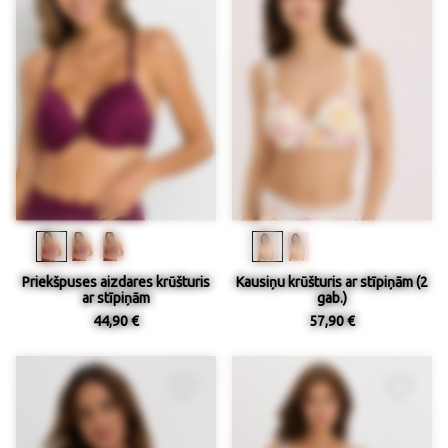
Priekšpuses aizdares krūšturis
Kausiņu krūšturis ar stīpiņām (2
ar stīpiņām
gab.)
44,90 €
57,90 €