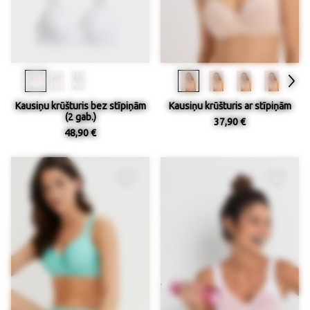
Kausiņu krūšturis bez stīpiņām
Kausiņu krūšturis ar stīpiņām
(2 gab.)
37,90 €
48,90 €