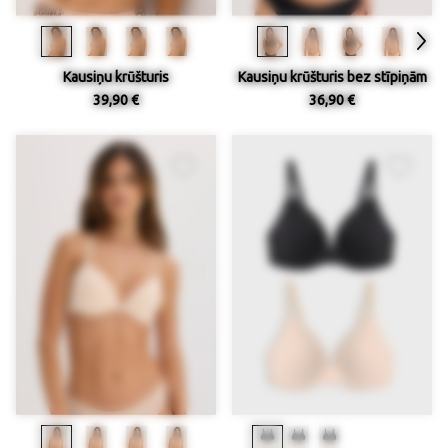
Kausiņu krūšturis
Kausiņu krūšturis bez stīpiņām
39,90 €
36,90 €