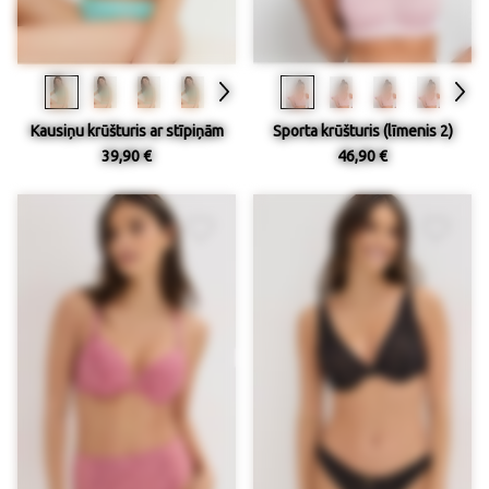
Kausiņu krūšturis ar stīpiņām
Sporta krūšturis (līmenis 2)
39,90 €
46,90 €