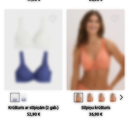
Krūšturis ar stīpiņām (2 gab.)
Stīpiņu krūšturis
52,90 €
36,90 €