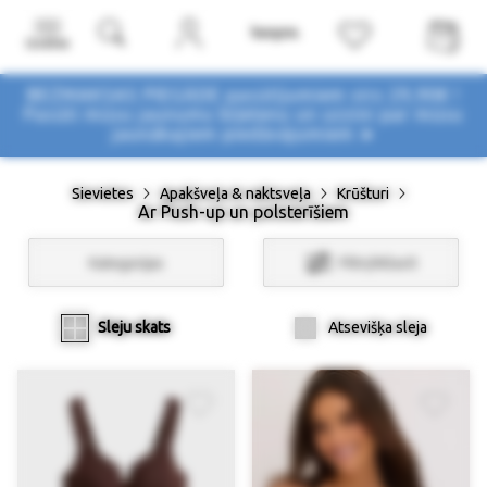
Izvēlne
BEZMAKSAS PIEGĀDE pasūtījumiem virs 29,90€ !
Pasūti mūsu jaunumu biļetenu un uzzini par mūsu
jaunākajiem piedāvājumiem ➤
Sievietes
Apakšveļa & naktsveļa
Krūšturi
Ar Push-up un polsterīšiem
Kategorijas
Filtri/Atlasīt
Sleju skats
Atsevišķa sleja