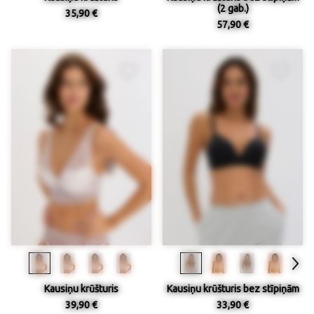
(2 gab.)
35,90 €
57,90 €
Kausiņu krūšturis
Kausiņu krūšturis bez stīpiņām
39,90 €
33,90 €