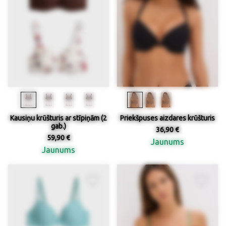
Kausiņu krūšturis ar stīpiņām (2
Priekšpuses aizdares krūšturis
gab.)
36,90 €
59,90 €
Jaunums
Jaunums