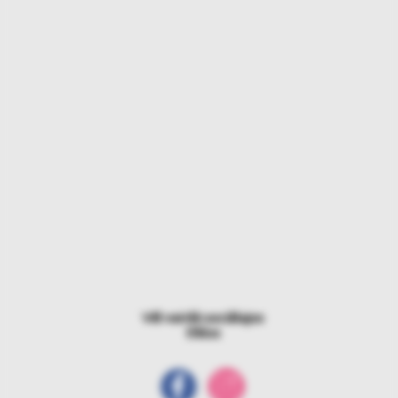
Vēl vairāk sociālajos
tīklos