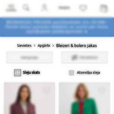
Izvēlne
BEZMAKSAS PIEGĀDE pasūtījumiem virs 29,90€ !
Pasūti mūsu jaunumu biļetenu un uzzini par mūsu
jaunākajiem piedāvājumiem ➤
Bleizeri & bolero jakas
Sievietes
Apģērbi
Kategorijas
Filtri/Atlasīt
Sleju skats
Atsevišķa sleja