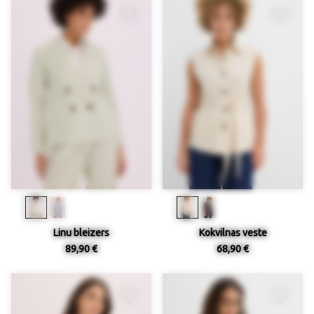
Linu bleizers
Kokvilnas veste
89,90 €
68,90 €