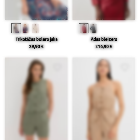
Trikotāžas bolero jaka
Ādas bleizers
29,90 €
216,90 €