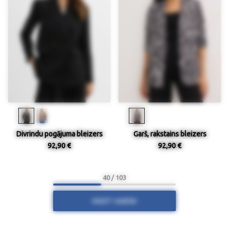
Divrindu pogājuma bleizers
Garš, rakstains bleizers
92,90 €
92,90 €
40 / 103
RĀDĪT VAIRĀK