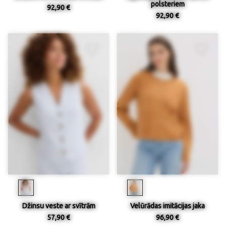
polsteriem
92,90 €
92,90 €
Džinsu veste ar svītrām
Velūrādas imitācijas jaka
57,90 €
96,90 €