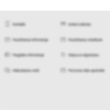
Kontakti
Izmēru tabulas
Pasūtīšanas informācija
Pasūtīšanas noteikumi
Piegādes informācija
Maiņa un atgriešana
Maksāšanas veidi
Personas datu apstrāde