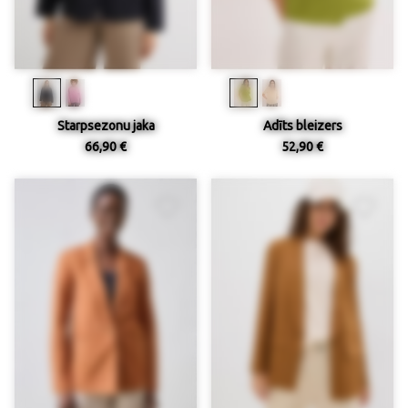
Starpsezonu jaka
Adīts bleizers
66,90 €
52,90 €