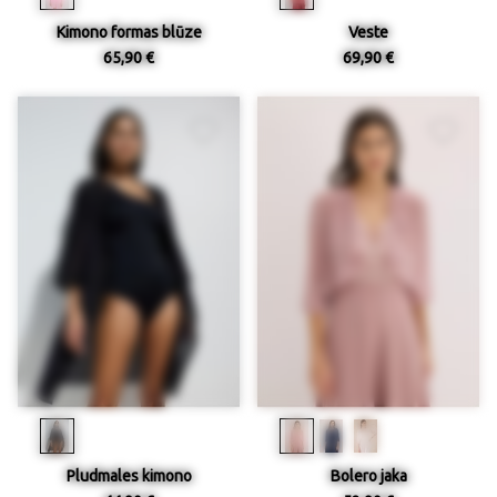
Kimono formas blūze
Veste
65,90 €
69,90 €
Pludmales kimono
Bolero jaka