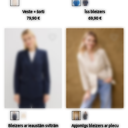
Veste + šorti
Īss bleizers
79,90 €
69,90 €
Bleizers ar ieaustām svītrām
Apjomīgs bleizers ar plecu