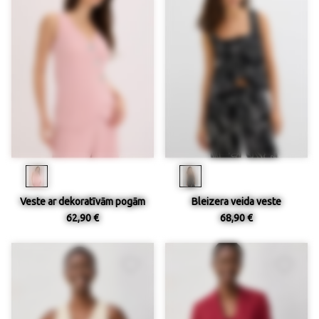
Veste ar dekoratīvām pogām
Bleizera veida veste
62,90 €
68,90 €