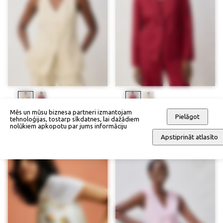
Mēs un mūsu biznesa partneri izmantojam
Linu veste
Linu bleizers
Pielāgot
tehnoloģijas, tostarp sīkdatnes, lai dažādiem
nolūkiem apkopotu par jums informāciju
92,90 €
134,90 €
Apstiprināt atlasīto