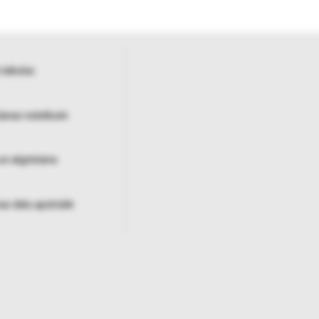
 tabulas
šanas noteikumi
un atgriešana
as datu apstrāde