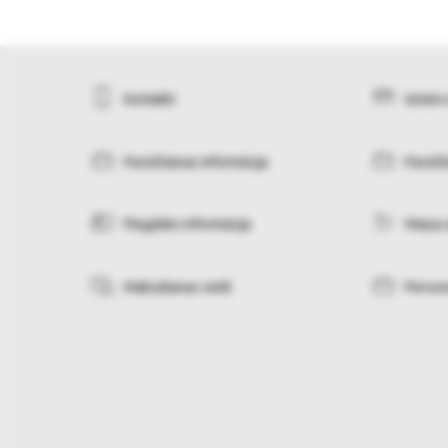
Kontakti
Izmēru
Pasūtīšanas informācija
Pasūtī
Piegādes informācija
Maiņa 
Maksāšanas veidi
Person