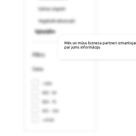
Galvas segumi
Vegāniski aksesuāri
Ilgtspējība
Mēs un mūsu biznesa partneri izmantoja
par jums informāciju
Filtrs
Cena
< €30
€30 - 50
€50 - 75
€75 - 150
> €150