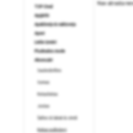
Nav atrasta ne
TOP-Deal
Apģērbi
Apakšveļa & naktsveļa
Apavi
Lielie izmēri
Pludmales mode
Aksesuāri
Saulesbrilles
Somas
Rotaslietas
Jostas
Šalles & lakati & cimdi
Rokas pulksteņi