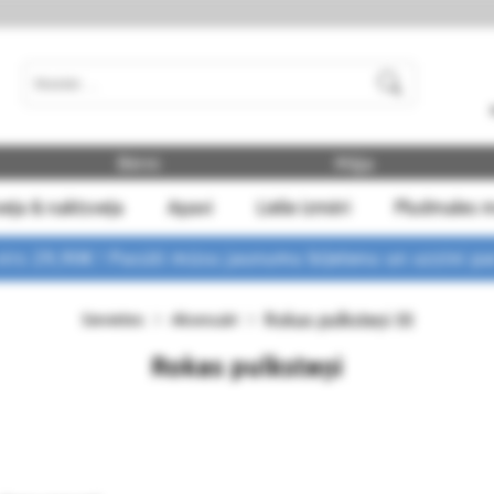
Meklēt
Bērni
Māja
eļa & naktsveļa
Apavi
Lielie izmēri
Pludmales 
rs 29,90€ !
Pasūti mūsu jaunumu biļetenu un uzzini p
Rokas pulksteņi
Sievietes
Aksesuāri
(0)
Rokas pulksteņi