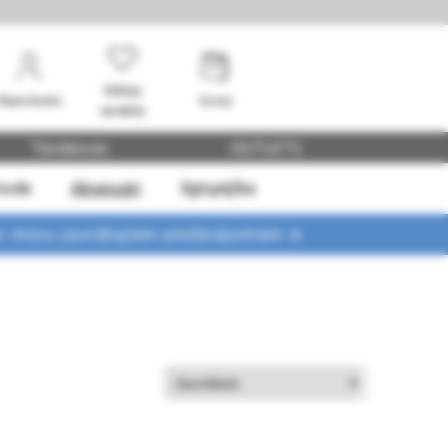
Vēlmju
Mans konts
Grozs
saraksts
Tendences
OUTLETS
mode
Aksesuāri
Ilgtspējība
ar mūsu jaunākajiem piedāvājumiem ➤