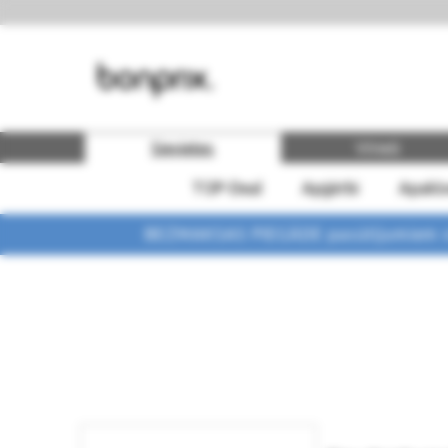
Sievietes
Vīrieši
TOP-Deal
Apģērbi
Apakšv
BEZMAKSAS PIEGĀDE pasūtījumiem vi