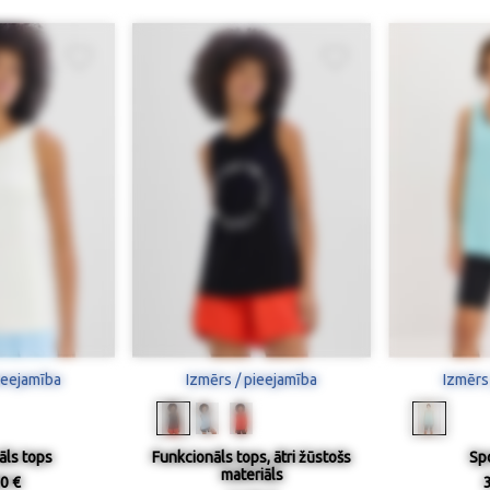
ieejamība
Izmērs / pieejamība
Izmērs
āls tops
Funkcionāls tops, ātri žūstošs
Sp
materiāls
0 €