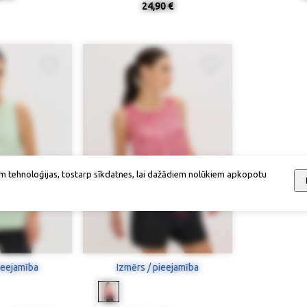
24,90 €
m tehnoloģijas, tostarp sīkdatnes, lai dažādiem nolūkiem apkopotu
ieejamība
Izmērs / pieejamība