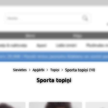
Meklēt
Bērni
Māja
eļa & naktsveļa
Apavi
Lielie izmēri
Pludmales 
rs 29,90€ !
Pasūti mūsu jaunumu biļetenu un uzzini p
Sporta topiņi
Sievietes
Apģērbi
Topiņi
(10)
Sporta topiņi