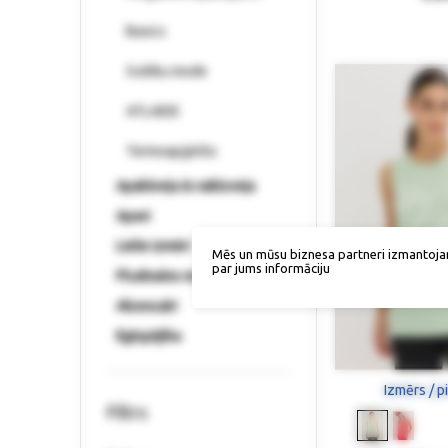
Basics
Svētku mode
ATLAIDE
Termoapģērbs
Apakšveļa & naktsveļa
Apavi
Lielie izmēri
Mēs un mūsu biznesa partneri izmantoja
par jums informāciju
Pludmales mode
Aksesuāri
Ilgtspējība
Izmērs / p
Filtrs