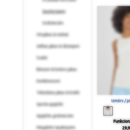
Sporta topiņi
Grūtniecēm
Virsjakas & mēteļi
Adītas jakas & džemperi
Svārki
Bleizeri & bolero jakas
Kombinezoni
Trikotāžas jakas & krekli
Izmērs / p
Sporta apģērbi
Apģērbs grūtniecēm
Funkcion
Megaliels iepakojums
29,9