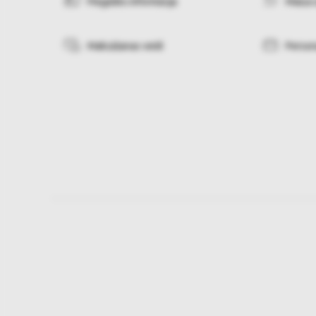
Piegādes informācija
Maiņa 
Maksāšanas veidi
Person