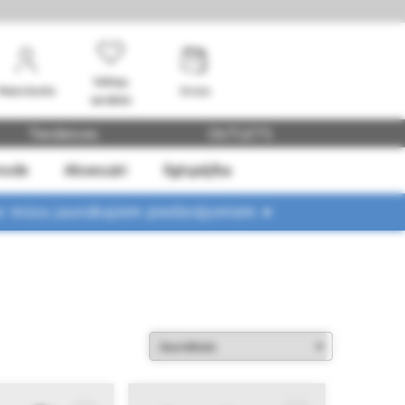
Vēlmju
Mans konts
Grozs
saraksts
Tendences
OUTLETS
mode
Aksesuāri
Ilgtspējība
ar mūsu jaunākajiem piedāvājumiem ➤