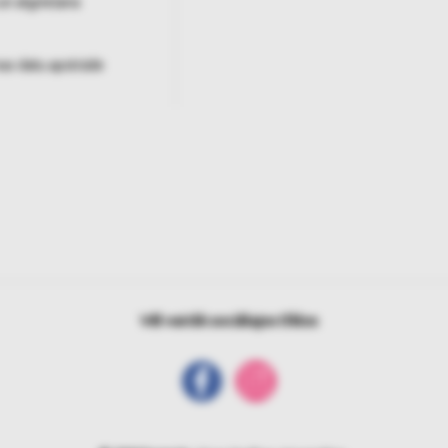
un atgriešana
as datu apstrāde
Vēl vairāk sociālajos tīklos