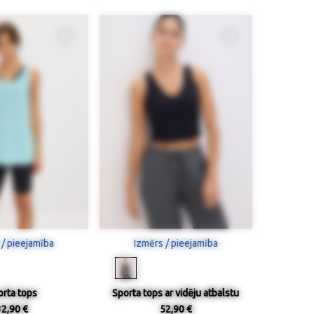
 / pieejamība
Izmērs / pieejamība
orta tops
Sporta tops ar vidēju atbalstu
32,90 €
52,90 €