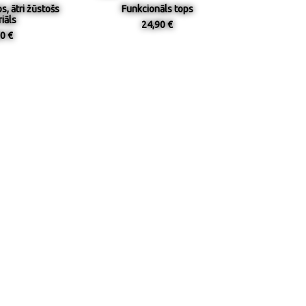
s, ātri žūstošs
Funkcionāls tops
iāls
24,90 €
0 €