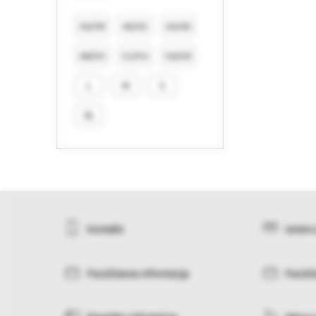
36/38
40/42
44/46
48/50
52/54
56/58
L
M
S
XL
Kontakti
Izmēru
Pasūtīšanas informācija
Pasūtī