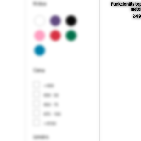
Krāsa
Funkcionāls top
mater
24,9
Cena
< €30
€30 - 50
€50 - 75
€75 - 150
> €150
izmērs