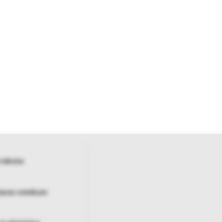
 tabulas
šanas noteikumi