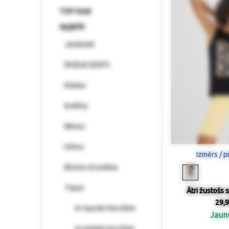
TOP-Deal
Apģērbi
JAUNUMI
ĪPAŠI IECIENĪTI
Kleitas
Krekliņi
Bikses
Džinsi
Izmērs / p
Blūzes & tunikas
Topiņi
Ātri žustošs 
29,9
Ar šaurām lencītēm
Jau
Ar platām lencītēm