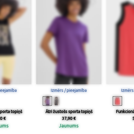
ieejamība
Izmērs / pieejamība
Izmērs
sporta topiņš
Ātri žustošs sporta topiņš
Funkcionā
0 €
37,90 €
nums
Jaunums