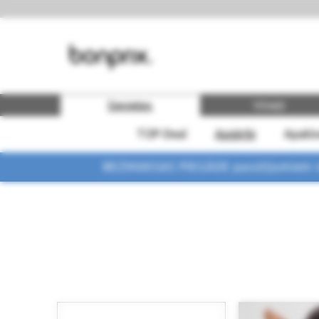
Sievietes
Vīrieši
TOP-Deal
Apģērbi
Apakšv
BEZMAKSAS PIEGĀDE pasūtījumiem vi