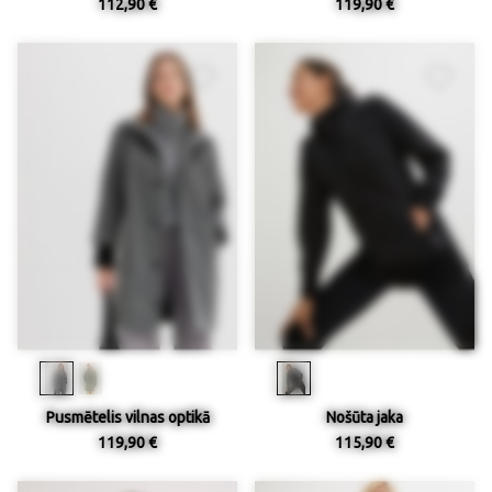
112,90 €
119,90 €
Pusmētelis vilnas optikā
Nošūta jaka
119,90 €
115,90 €