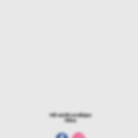
Vēl vairāk sociālajos
tīklos