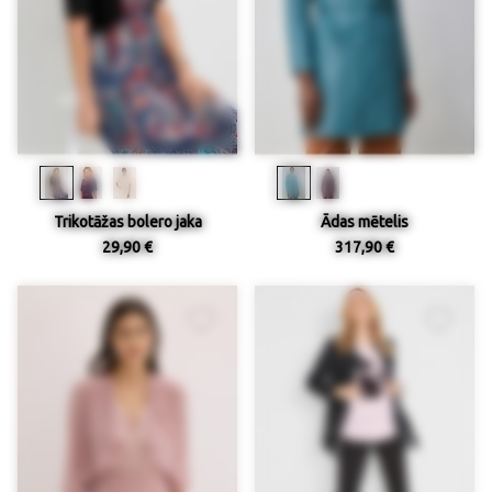
Trikotāžas bolero jaka
Ādas mētelis
29,90 €
317,90 €