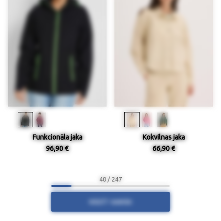
Funkcionāla jaka
Kokvilnas jaka
96,90 €
66,90 €
40 / 247
RĀDĪT VAIRĀK