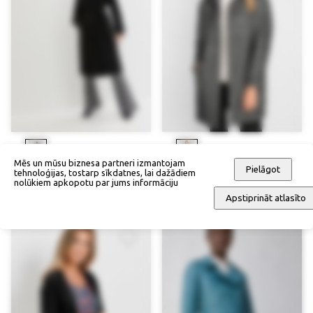
Mēs un mūsu biznesa partneri izmantojam
Pielāgot
tehnoloģijas, tostarp sīkdatnes, lai dažādiem
Ziemas trencis vilnas optikā
Mētelis
nolūkiem apkopotu par jums informāciju
122,90 €
112,90 €
Apstiprināt atlasīto