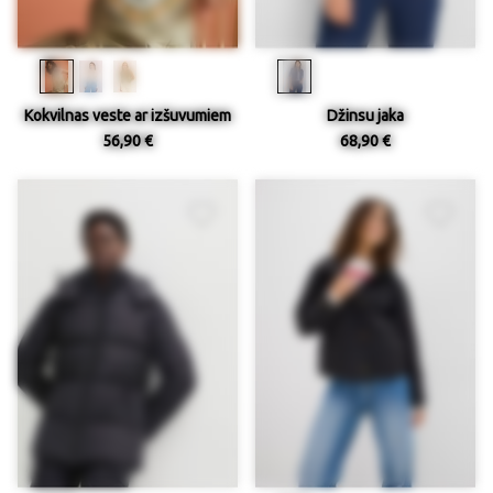
Kokvilnas veste ar izšuvumiem
Džinsu jaka
56,90 €
68,90 €