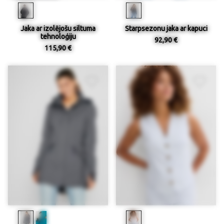
Jaka ar izolējošu siltuma
Starpsezonu jaka ar kapuci
tehnoloģiju
92,90 €
115,90 €