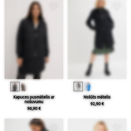
Kapuces pusmētelis ar
Nošūts mētelis
nošuvumu
92,90 €
96,90 €