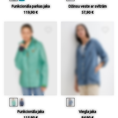
Funkcionāla parkas jaka
Džinsu veste ar svītrām
119,90 €
57,90 €
Funkcionāla jaka
Viegla jaka
115,90 €
84,90 €