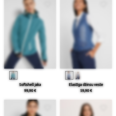
Softshell jaka
Elastīga džinsu veste
99,90 €
59,90 €