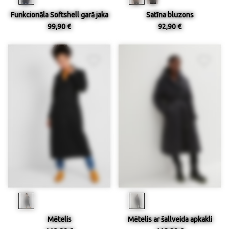
Funkcionāla Softshell garā jaka
Satīna bluzons
99,90 €
92,90 €
Mētelis
Mētelis ar šallveida apkakli