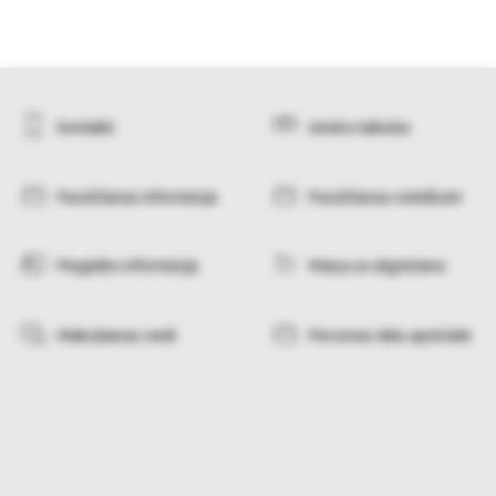
Kontakti
Izmēru tabulas
Pasūtīšanas informācija
Pasūtīšanas noteikumi
Piegādes informācija
Maiņa un atgriešana
Maksāšanas veidi
Personas datu apstrāde