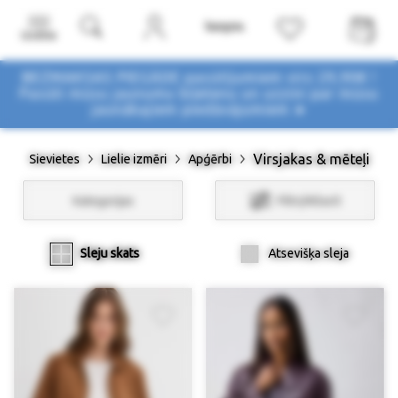
Izvēlne
BEZMAKSAS PIEGĀDE pasūtījumiem virs 29,90€ !
Pasūti mūsu jaunumu biļetenu un uzzini par mūsu
jaunākajiem piedāvājumiem ➤
Virsjakas & mēteļi
Sievietes
Lielie izmēri
Apģērbi
Kategorijas
Filtri/Atlasīt
Sleju skats
Atsevišķa sleja