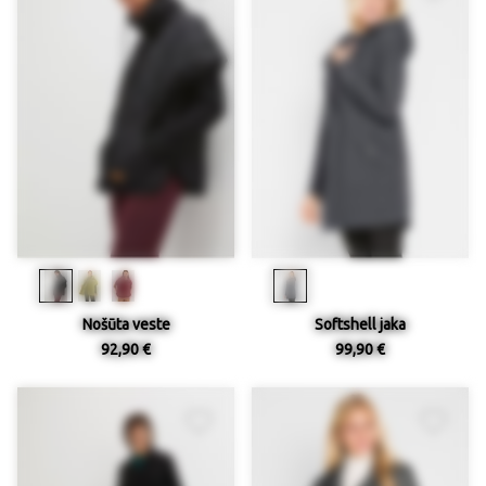
Nošūta veste
Softshell jaka
92,90 €
99,90 €