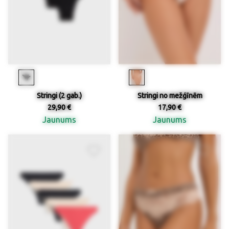
Stringi (2 gab.)
Stringi no mežģīnēm
29,90 €
17,90 €
Jaunums
Jaunums