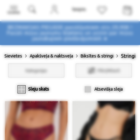
Izvēlne
BEZMAKSAS PIEGĀDE pasūtījumiem virs 29,90€ !
Pasūti mūsu jaunumu biļetenu un uzzini par mūsu
jaunākajiem piedāvājumiem ➤
Stringi
Sievietes
Apakšveļa & naktsveļa
Biksītes & stringi
Kategorijas
Filtri/Atlasīt
Sleju skats
Atsevišķa sleja