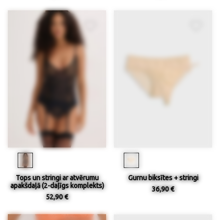
Tops un stringi ar atvērumu
Gurnu biksītes + stringi
apakšdaļā (2-daļīgs komplekts)
36,90 €
52,90 €