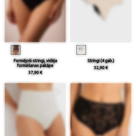
Formējoši stringi, vidēja
Stringi (4 gab.)
formēšanas pakāpe
32,90 €
37,90 €