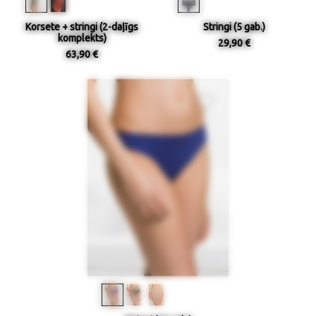
Korsete + stringi (2-daļīgs
Stringi (5 gab.)
komplekts)
29,90 €
63,90 €