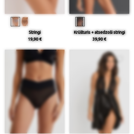
Stringi
Krūšturis + atsedzoši stringi
19,90 €
39,90 €