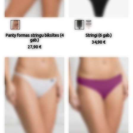
Panty formas stringu biksītes (4
Stringi (6 gab.)
gab.)
34,90 €
27,90 €