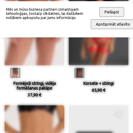
Mēs un mūsu biznesa partneri izmantojam
Pielāgot
tehnoloģijas, tostarp sīkdatnes, lai dažādiem
nolūkiem apkopotu par jums informāciju
Apstiprināt atlasīto
Formējoši stringi, vidēja
Korsete + stringi
formēšanas pakāpe
65,90 €
37,90 €