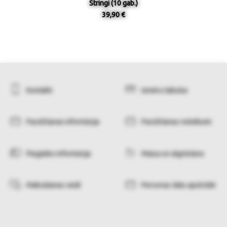
Stringi (10 gab.)
39,90 €
Kontakti
Izmēru tabulas
Pasūtīšanas informācija
Pasūtīšanas noteikumi
Piegādes informācija
Maiņa un atgriešana
Maksāšanas veidi
Personas datu apstrāde