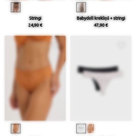
Stringi
Babydoll krekliņš + stringi
24,90 €
47,90 €