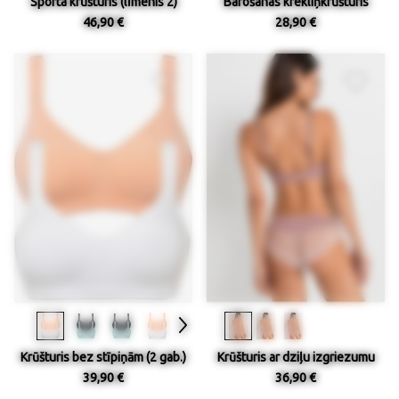
Sporta krūšturis (līmenis 2)
Barošanas krekliņkrūšturis
46,90 €
28,90 €
Krūšturis bez stīpiņām (2 gab.)
Krūšturis ar dziļu izgriezumu
39,90 €
36,90 €