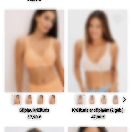
Stīpiņu krūšturis
Krūšturis ar stīpiņām (2 gab.)
37,90 €
47,90 €