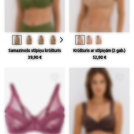
Samazinošs stīpiņu krūšturis
Krūšturis ar stīpiņām (2 gab.)
39,90 €
52,90 €