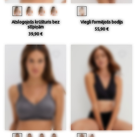
Atslogojošs krūšturis bez
Viegli formējošs bodijs
stīpiņām
55,90 €
39,90 €