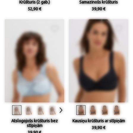
Krūšturis (2 gab.)
Samazinošs krūšturis
52,90 €
39,90 €
Atslogojošs krūšturis bez
Kausiņu krūšturis ar stīpiņām
stīpiņām
39,90 €
39,90 €