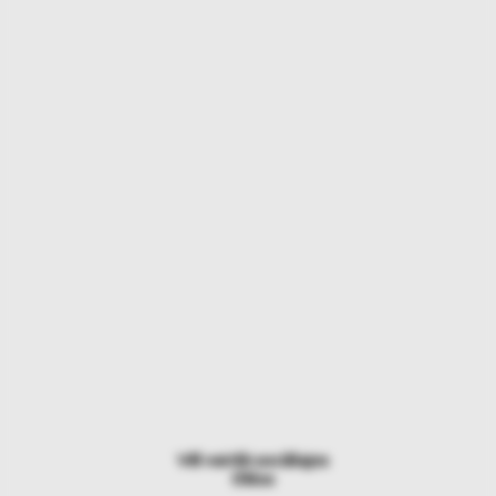
Vēl vairāk sociālajos
tīklos