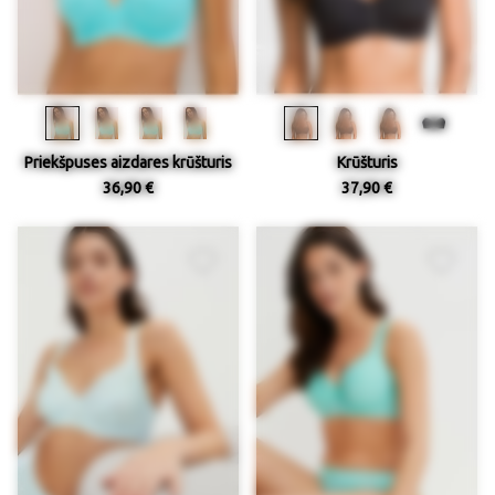
Priekšpuses aizdares krūšturis
Krūšturis
36,90 €
37,90 €