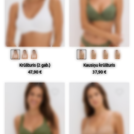
Krūšturis (2 gab.)
Kausiņu krūšturis
47,90 €
37,90 €