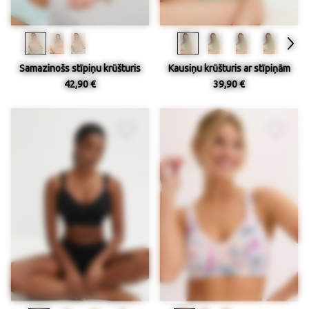
Samazinošs stīpiņu krūšturis
Kausiņu krūšturis ar stīpiņām
42,90 €
39,90 €