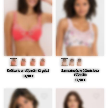
Krūšturis ar stīpiņām (2 gab.)
Samazinošs krūšturis bez
stīpiņām
54,90 €
37,90 €