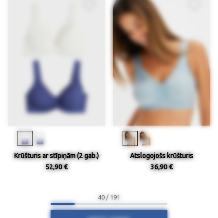
Krūšturis ar stīpiņām (2 gab.)
Atslogojošs krūšturis
52,90 €
36,90 €
40 / 191