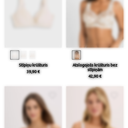
Stīpiņu krūšturis
Atslogojošs krūšturis bez
stīpiņām
39,90 €
42,90 €