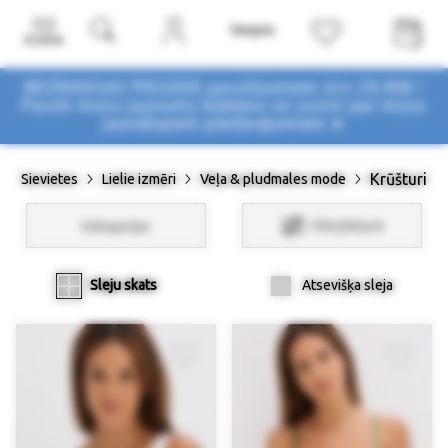
Izvēlne
BEZMAKSAS PIEGĀDE pasūtījumiem virs 29,90€ !
Pasūti mūsu jaunumu biļetenu un uzzini par mūsu
jaunākajiem piedāvājumiem ➤
Krūšturi
Sievietes
Lielie izmēri
Veļa & pludmales mode
Kategorijas
Filtri/Atlasīt
Sleju skats
Atsevišķa sleja