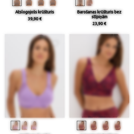
Atslogojošs krūšturis
Barošanas krūšturis bez
stīpiņām
39,90 €
23,90 €