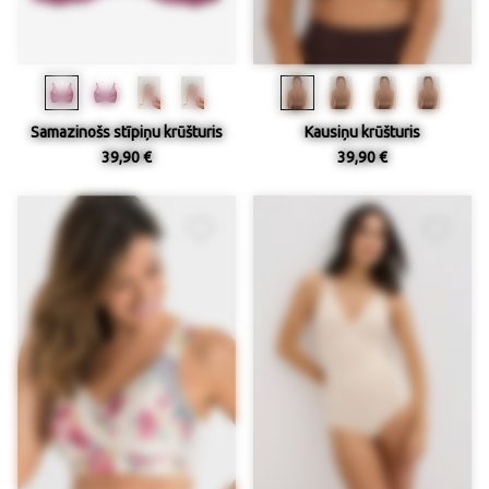
Samazinošs stīpiņu krūšturis
Kausiņu krūšturis
39,90 €
39,90 €