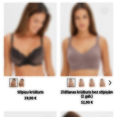
Stīpiņu krūšturis
Zīdīšanas krūšturis bez stīpiņām
(2 gab.)
39,90 €
52,90 €