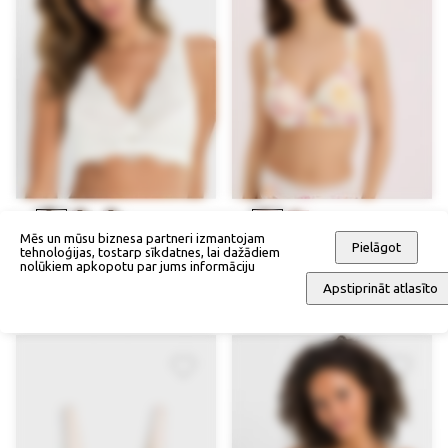
Mēs un mūsu biznesa partneri izmantojam
Pielāgot
tehnoloģijas, tostarp sīkdatnes, lai dažādiem
Bralette krūšturis bez stīpiņām
Kausiņu krūšturis ar stīpiņām (2
nolūkiem apkopotu par jums informāciju
gab.)
35,90 €
Apstiprināt atlasīto
57,90 €