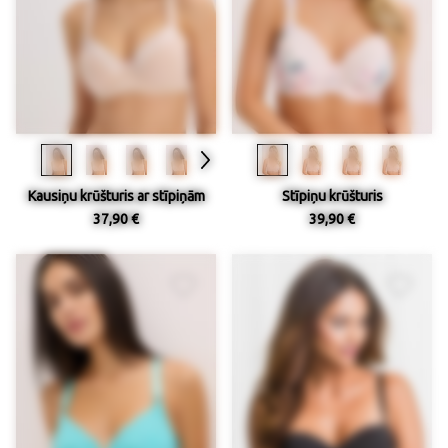
Kausiņu krūšturis ar stīpiņām
Stīpiņu krūšturis
37,90 €
39,90 €