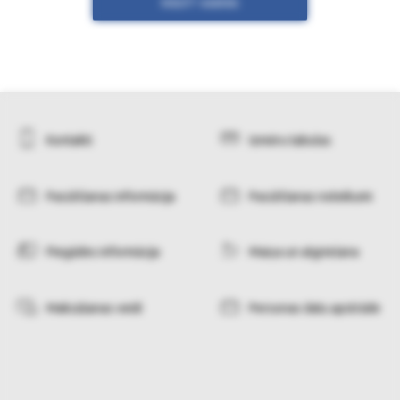
RĀDĪT VAIRĀK
Kontakti
Izmēru tabulas
Pasūtīšanas informācija
Pasūtīšanas noteikumi
Piegādes informācija
Maiņa un atgriešana
Maksāšanas veidi
Personas datu apstrāde