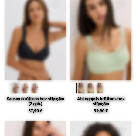
Kausiņu krūšturis bez stīpiņām
Atslogojošs krūšturis bez
(2 gab.)
stīpiņām
57,90 €
39,90 €