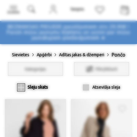
Izvēlne
BEZMAKSAS PIEGĀDE pasūtījumiem virs 29,90€ !
Pasūti mūsu jaunumu biļetenu un uzzini par mūsu
jaunākajiem piedāvājumiem ➤
Pončo
Sievietes
Apģērbi
Adītas jakas & džemperi
Kategorijas
Filtri/Atlasīt
Sleju skats
Atsevišķa sleja