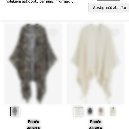
nolūkiem apkopotu par jums informāciju
Pončo
Smalka adījuma pončo
Apstiprināt atlasīto
65,90 €
52,90 €
Pončo
Pončo
46,90 €
45,90 €