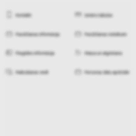
Kontakti
Izmēru tabulas
Pasūtīšanas informācija
Pasūtīšanas noteikumi
Piegādes informācija
Maiņa un atgriešana
Maksāšanas veidi
Personas datu apstrāde