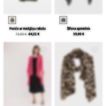
Pončo ar mežģīņu rakstu
Šifona apmetnis
75,90 €
64,52 €
39,90 €