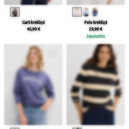
Garš krekliņš
Polo krekliņš
45,90 €
29,90 €
Jaunums