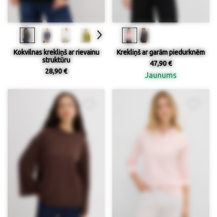
Kokvilnas krekliņš ar rievainu
Krekliņš ar garām piedurknēm
struktūru
47,90 €
28,90 €
Jaunums