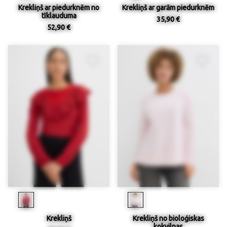
Krekliņš ar piedurknēm no
Krekliņš ar garām piedurknēm
tīklauduma
35,90 €
52,90 €
Krekliņš
Krekliņš no bioloģiskas
kokvilnas