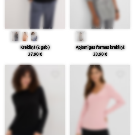
Krekliņš (2 gab.)
Apjomīgas formas krekliņš
37,90 €
33,90 €