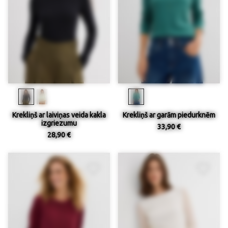
Krekliņš ar laiviņas veida kakla
Krekliņš ar garām piedurknēm
izgriezumu
33,90 €
28,90 €