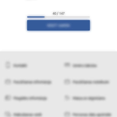
40 / 147
RĀDĪT VAIRĀK
Kontakti
Izmēru tabulas
Pasūtīšanas informācija
Pasūtīšanas noteikumi
Piegādes informācija
Maiņa un atgriešana
Maksāšanas veidi
Personas datu apstrāde