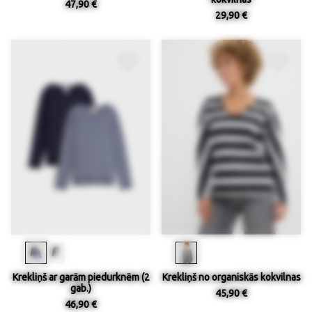
47,90 €
29,90 €
Krekliņš ar garām piedurknēm (2
Krekliņš no organiskās kokvilnas
gab.)
45,90 €
46,90 €