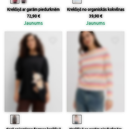
Krekliņš ar garām piedurknēm
Krekliņš no organiskās kokvilnas
72,90 €
39,90 €
Jaunums
Jaunums