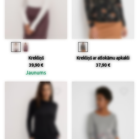
Krekliņš
Krekliņš ar atlokāmu apkakli
39,90 €
37,90 €
Jaunums