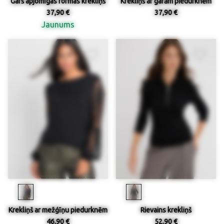
Garš apjomīgas formas krekliņš
Krekliņš ar garām piedurknēm
37,90 €
37,90 €
Jaunums
Krekliņš ar mežģīņu piedurknēm
Rievains krekliņš
46,90 €
52,90 €