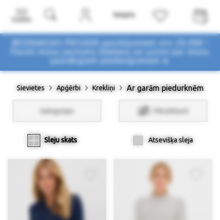
Izvēlne
BEZMAKSAS PIEGĀDE pasūtījumiem virs 29,90€ !
Pasūti mūsu jaunumu biļetenu un uzzini par mūsu
jaunākajiem piedāvājumiem ➤
Ar garām piedurknēm
Sievietes
Apģērbi
Krekliņi
Kategorijas
Filtri/Atlasīt
Sleju skats
Atsevišķa sleja