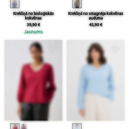
Krekliņš no bioloģiskās
Krekliņš no smagnēja kokvilnas
kokvilnas
auduma
39,90 €
45,90 €
Jaunums