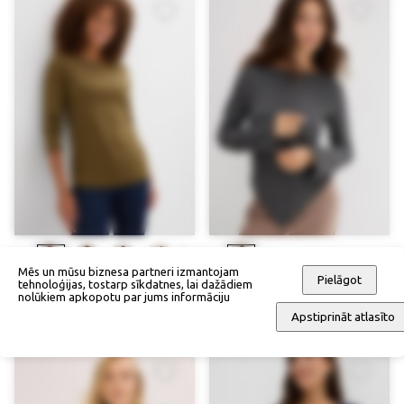
Mēs un mūsu biznesa partneri izmantojam
Pielāgot
tehnoloģijas, tostarp sīkdatnes, lai dažādiem
Krekliņš
Rievains krekliņš
nolūkiem apkopotu par jums informāciju
28,90 €
59,90 €
Apstiprināt atlasīto