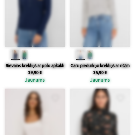
Rievains krekliņš ar polo apkakli
Garu piedurkņu krekliņš ar rišām
39,90 €
35,90 €
Jaunums
Jaunums