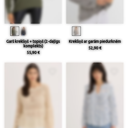
Garš krekliņš + topiņš (2-daļīgs
Krekliņš ar garām piedurknēm
komplekts)
52,90 €
55,90 €