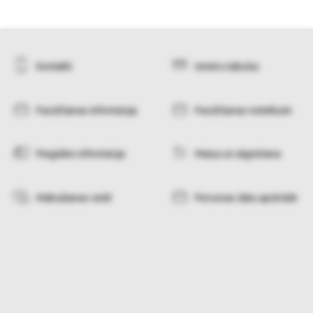
Kontakti
Izmēru tabulas
Pasūtīšanas informācija
Pasūtīšanas noteikumi
Piegādes informācija
Maiņa un atgriešana
Maksāšanas veidi
Personas datu apstrāde