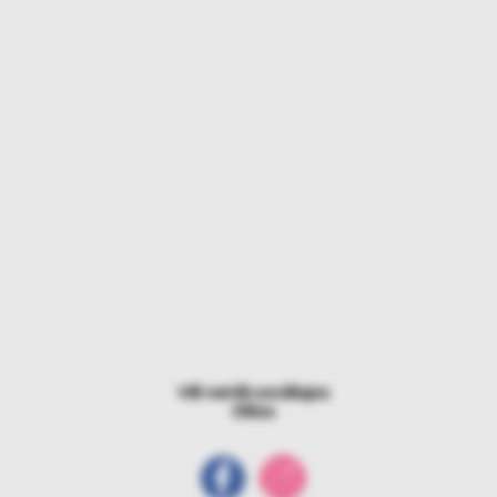
Vēl vairāk sociālajos
tīklos