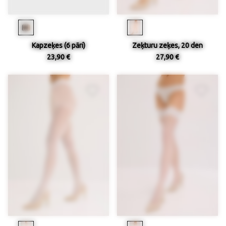
Kapzeķes (6 pāri)
Zeķturu zeķes, 20 den
23,90 €
27,90 €