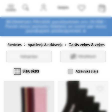
Izvēlne
BEZMAKSAS PIEGĀDE pasūtījumiem virs 29,90€ !
Pasūti mūsu jaunumu biļetenu un uzzini par mūsu
jaunākajiem piedāvājumiem ➤
Garās zeķes & zeķes
Sievietes
Apakšveļa & naktsveļa
Kategorijas
Filtri/Atlasīt
Sleju skats
Atsevišķa sleja