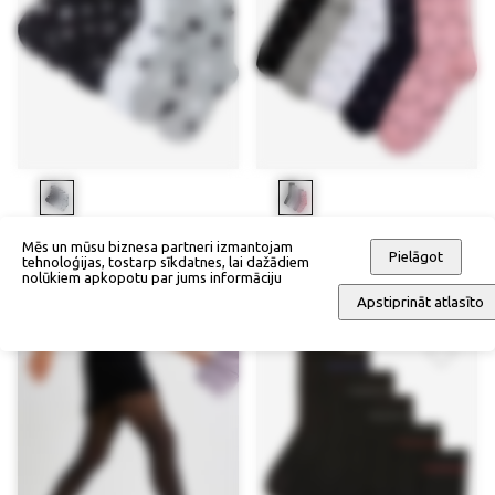
Zeķes ar bioloģisko kokvilnu (6
Zeķītes (5 pāri)
Mēs un mūsu biznesa partneri izmantojam
pāri)
Pielāgot
tehnoloģijas, tostarp sīkdatnes, lai dažādiem
22,90 €
nolūkiem apkopotu par jums informāciju
24,90 €
Apstiprināt atlasīto