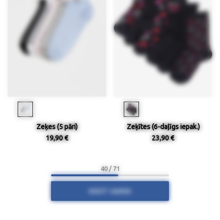
Zeķes (5 pāri)
Zeķītes (6-daļīgs iepak.)
19,90 €
23,90 €
40 / 71
RĀDĪT VAIRĀK