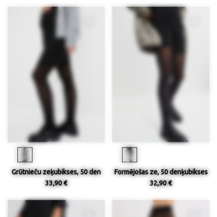
Grūtnieču zeķubikses, 50 den
Formējošas ze, 50 denķubikses
33,90 €
32,90 €