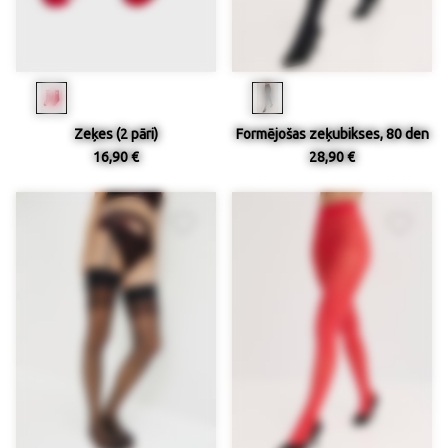
Zeķes (2 pāri)
Formējošas zeķubikses, 80 den
16,90 €
28,90 €