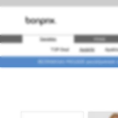
Sievietes
Vīrieši
TOP-Deal
Apģērbi
Apakšv
BEZMAKSAS PIEGĀDE pasūtījumiem vi