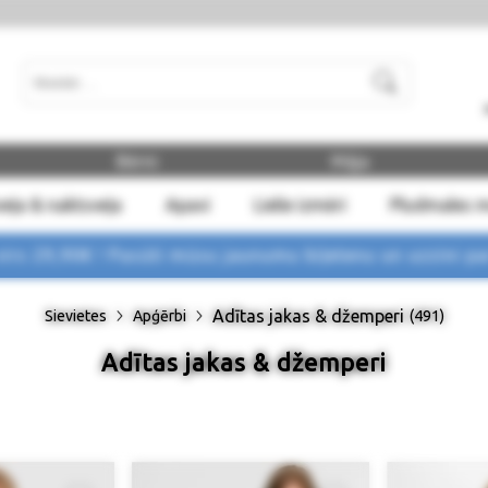
Meklēt
Bērni
Māja
eļa & naktsveļa
Apavi
Lielie izmēri
Pludmales 
rs 29,90€ !
Pasūti mūsu jaunumu biļetenu un uzzini p
Adītas jakas & džemperi
Sievietes
Apģērbi
(491)
Adītas jakas & džemperi