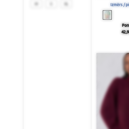
M
S
XL
Izmērs / p
Pon
42,9