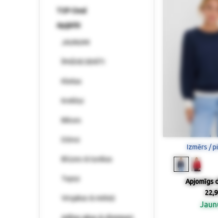
TOP-Deal
Apģērbi
JAUNUMI
ĪPAŠI IECIENĪTI
Kleitas
Krekliņi
Bikses
Džinsi
Izmērs / p
Blūzes & tunikas
Topiņi
Apjomīgs 
22,9
Virsjakas & mēteļi
Jau
Adītas jakas & džemperi