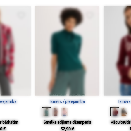
ieejamība
Izmērs / pieejamība
Izmērs
ar bārkstīm
Smalka adījuma džemperis
Vācu tautisk
0 €
52,90 €