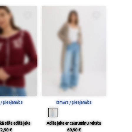
 / pieejamība
Izmērs / pieejamība
ā stila adītā jaka
Adīta jaka ar caurumiņu rakstu
72,90 €
69,90 €