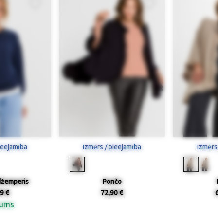
ieejamība
Izmērs / pieejamība
Izmērs
džemperis
Pončo
9 €
72,90 €
nums