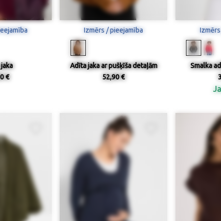
ieejamība
Izmērs / pieejamība
Izmērs
 jaka
Adīta jaka ar pušķīša detaļām
Smalka ad
0 €
52,90 €
J