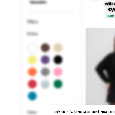
Ilgtspējība
Adīta 
92,9
Jau
Filtrs
Krāsa
Mēs un mūsu biznesa partneri izmantoja
Cena
Izmērs / p