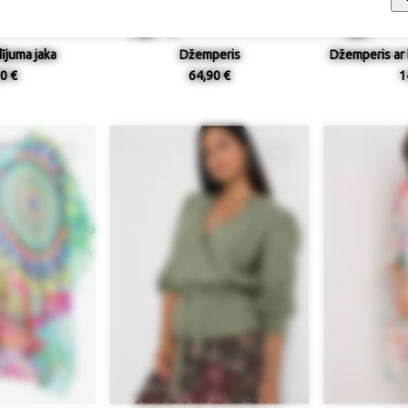
ījuma jaka
Džemperis
Džemperis ar 
0 €
64,90 €
1