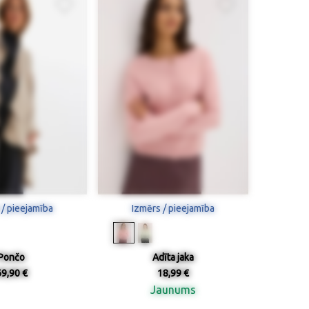
 / pieejamība
Izmērs / pieejamība
Pončo
Adīta jaka
69,90 €
18,99 €
Jaunums