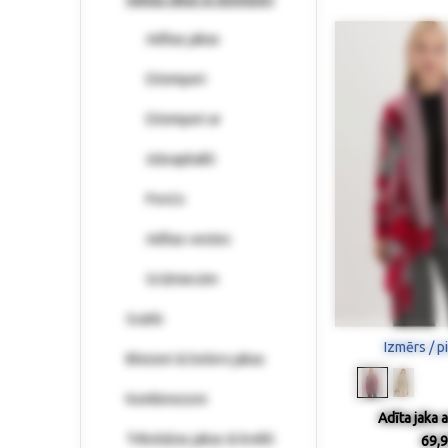
Adītas jakas
Džemperi
Džemperi ar
stāvapkakli
Pončo
Adītas vestes
Grūtniecēm
Svārki
Izmērs / p
Bleizeri & bolero jakas
Kombinezoni
Adīta jaka 
Trikotāžas jakas & krekli
69,9