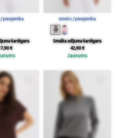
 / pieejamība
Izmērs / pieejamība
ījuma kardigans
Smalka adījuma kardigans
37,90 €
42,90 €
aunums
Jaunums