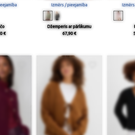
ieejamība
Izmērs / pieejamība
Izmērs
čo
Džemperis ar pārlikumu
0 €
67,90 €