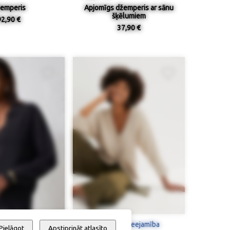
emperis
Apjomīgs džemperis ar sānu
šķēlumiem
92,90 €
37,90 €
 / pieejamība
Izmērs / pieejamība
Pielāgot
Apstiprināt atlasīto