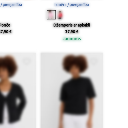
 / pieejamība
Izmērs / pieejamība
Pončo
Džemperis ar apkakli
57,90 €
37,90 €
Jaunums