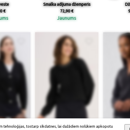
veste
Smalka adījuma džemperis
Dž
0 €
72,90 €
nums
Jaunums
m tehnoloģijas, tostarp sīkdatnes, lai dažādiem nolūkiem apkopotu
ieejamība
Izmērs / pieejamība
Izmērs