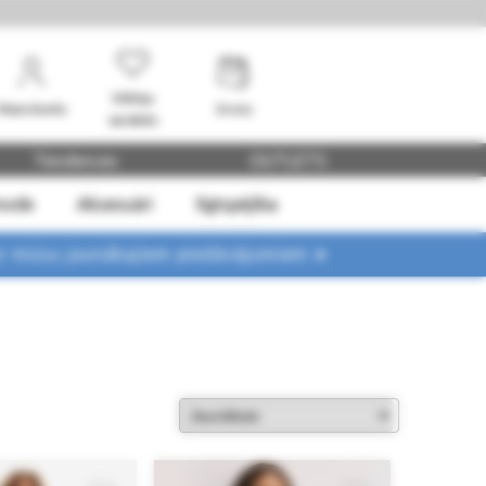
Vēlmju
Mans konts
Grozs
saraksts
Tendences
OUTLETS
mode
Aksesuāri
Ilgtspējība
ar mūsu jaunākajiem piedāvājumiem ➤