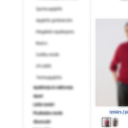
Sporta apģērbi
Apģērbs grūtniecēm
Megaliels iepakojums
Basics
Svētku mode
ATLAIDE
Termoapģērbs
Apakšveļa & naktsveļa
Apavi
Lielie izmēri
Izmērs / p
Pludmales mode
Aksesuāri