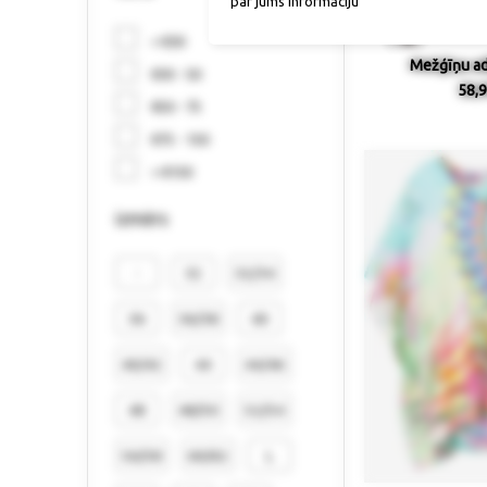
par jums informāciju
< €30
Mežģīņu ad
€30 - 50
58,9
€50 - 75
€75 - 150
> €150
izmērs
-
32
32/34
36
36/38
40
40/42
44
44/46
48
48/50
52/54
56/58
60/62
L