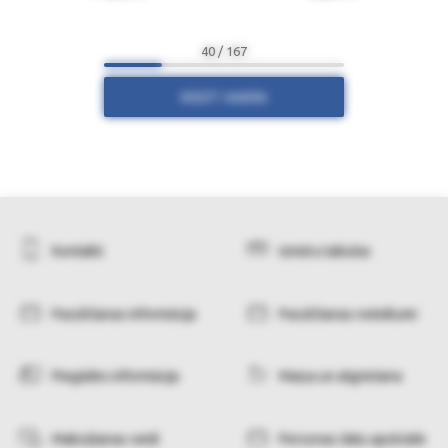
40 / 167
RĀDĪT VAIRĀK
Kontakti
Izmēru tabulas
Pasūtīšanas informācija
Pasūtīšanas noteikumi
Piegādes informācija
Maiņa un atgriešana
Maksāšanas veidi
Personas datu apstrāde