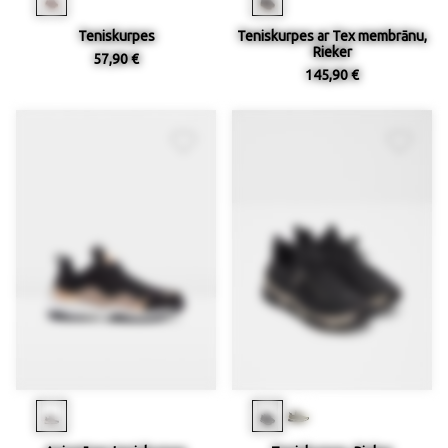
Teniskurpes
Teniskurpes ar Tex membrānu,
Rieker
57,90 €
145,90 €