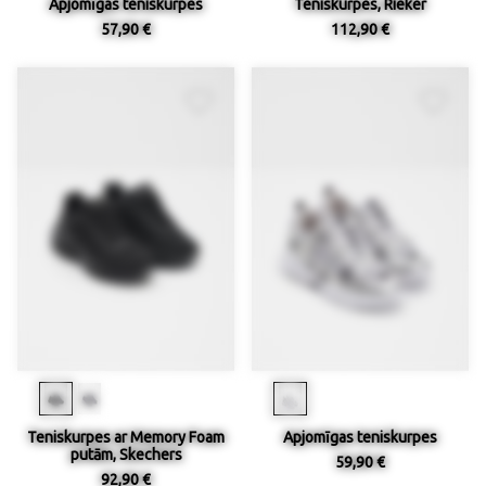
Apjomīgas teniskurpes
Teniskurpes, Rieker
57,90 €
112,90 €
Teniskurpes ar Memory Foam
Apjomīgas teniskurpes
putām, Skechers
59,90 €
92,90 €