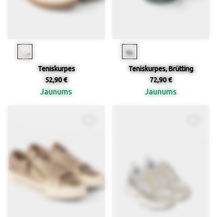
Teniskurpes
Teniskurpes, Brütting
52,90 €
72,90 €
Jaunums
Jaunums