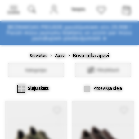
Izvēlne
BEZMAKSAS PIEGĀDE pasūtījumiem virs 29,90€ !
Pasūti mūsu jaunumu biļetenu un uzzini par mūsu
jaunākajiem piedāvājumiem ➤
Brīvā laika apavi
Sievietes
Apavi
Kategorijas
Filtri/Atlasīt
Sleju skats
Atsevišķa sleja