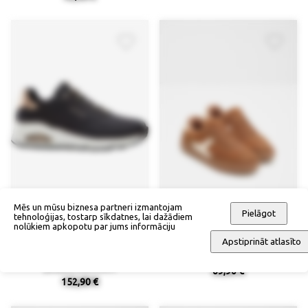
Mēs un mūsu biznesa partneri izmantojam
Pielāgot
tehnoloģijas, tostarp sīkdatnes, lai dažādiem
nolūkiem apkopotu par jums informāciju
Apstiprināt atlasīto
Teniskurpes ar Memory Foam
Teniskurpes
putām, Skechers
69,90 €
152,90 €