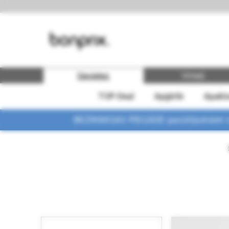
Sievietes
Vīrieši
TOP-Deal
Apģērbi
Apakšv
BEZMAKSAS PIEGĀDE pasūtījumiem vi