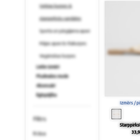
Vaļējas kurpes &
starppirkstu sandales
Sporta un pārgājiena apavi
Mājas apavi & rītakurpes
Vegāniskas kurpes
Lielie izmēri
Pludmales mode
Aksesuāri
Ilgtspējība
Izmērs / p
Filtrs
Starppirks
33,9
Krāsa