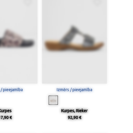
 / pieejamība
Izmērs / pieejamība
Kurpes
Kurpes, Rieker
37,90 €
92,90 €