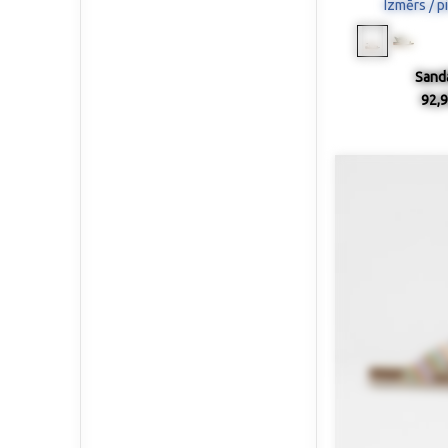
Izmērs / p
Sand
92,9