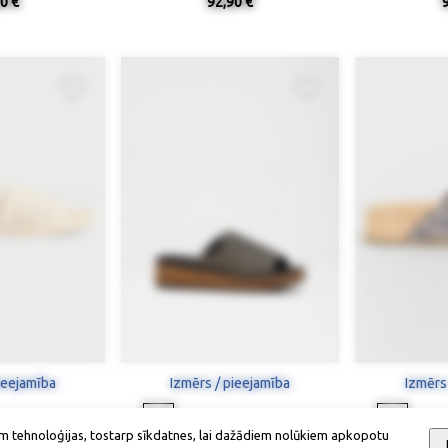
0 €
92,90 €
ieejamība
Izmērs / pieejamība
Izmērs
m tehnoloģijas, tostarp sīkdatnes, lai dažādiem nolūkiem apkopotu