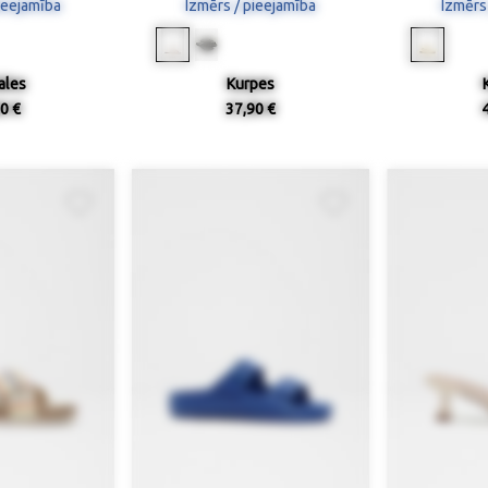
ieejamība
Izmērs / pieejamība
Izmērs
ales
Kurpes
0 €
37,90 €