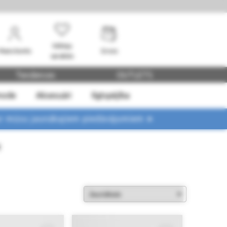
Vēlmju
Mans konts
Grozs
saraksts
Tendences
OUTLETS
mode
Aksesuāri
Ilgtspējība
ar mūsu jaunākajiem piedāvājumiem ➤
)