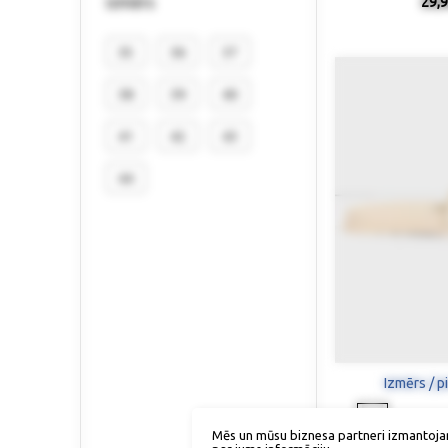
izmērs
29,9
35
36
37
38
39
40
41
42
43
44
Izmērs / p
Mēs un mūsu biznesa partneri izmantoja