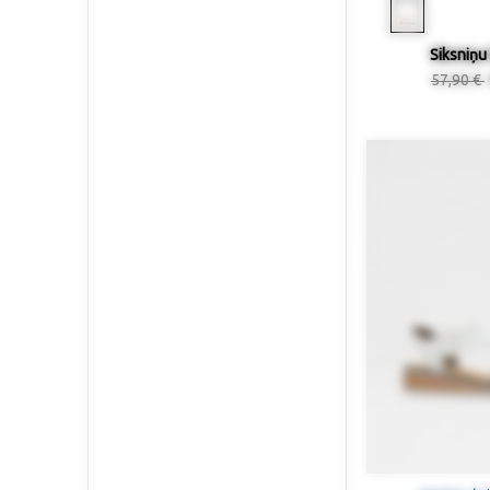
Siksniņu 
57,90 €