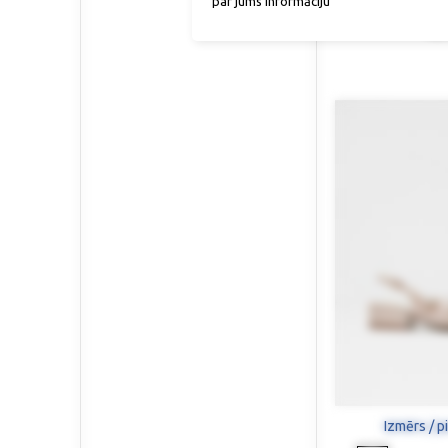
par jums informāciju
Kur
45,9
Izmērs / p