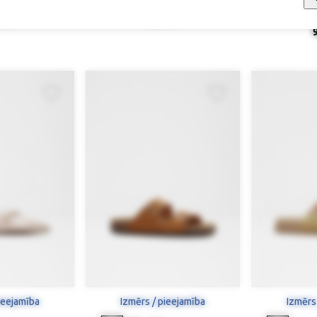
pes
Kurpes, Rieker
Sandales ar
0 €
96,90 €
ieejamība
Izmērs / pieejamība
Izmērs