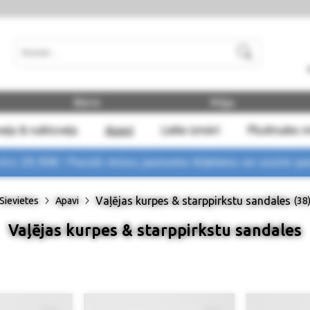
Meklēt
Bērni
Māja
eļa & naktsveļa
Apavi
Lielie izmēri
Pludmales 
rs 29,90€ !
Pasūti mūsu jaunumu biļetenu un uzzini p
Vaļējas kurpes & starppirkstu sandales
Sievietes
Apavi
(38
Vaļējas kurpes & starppirkstu sandales