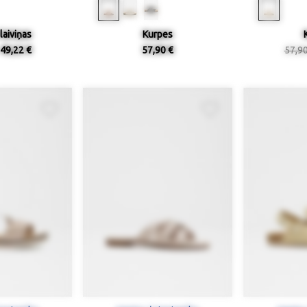
laiviņas
Kurpes
49,22 €
57,90 €
57,9