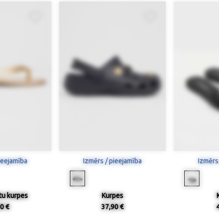
ieejamība
Izmērs / pieejamība
Izmērs
tu kurpes
Kurpes
0 €
37,90 €