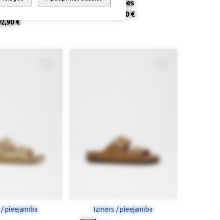
 platformu, Marco
Kurpes
Tozzi
52,90 €
92,90 €
 / pieejamība
Izmērs / pieejamība