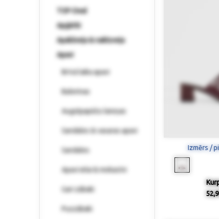
TOP-Deal
Apģērbi
Apakšveļa & naktsveļa
Apavi
Brīvā laika apavi
Balerinas
Augstpapēžu laiviņas
Sandales & vasaras apavi
Izmērs / p
Sandales
Apavi ielai & mokasīni
Kur
Gari zābaki
52,9
Puszābaki