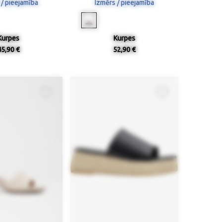
 / pieejamība
Izmērs / pieejamība
Kurpes
Kurpes
45,90 €
52,90 €