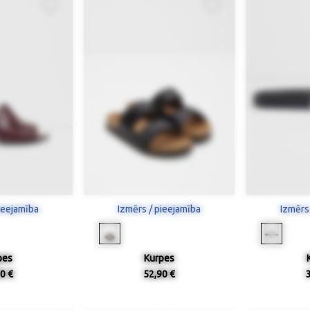
ieejamība
Izmērs / pieejamība
Izmērs
pes
Kurpes
0 €
52,90 €