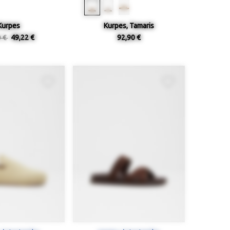
Kurpes
Kurpes, Tamaris
0 €
49,22 €
92,90 €