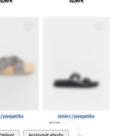
92,90 €
52,90 €
 / pieejamība
Izmērs / pieejamība
Pielāgot
Apstiprināt atlasīto