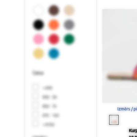
Cena
< €30
€30 - 50
€50 - 75
Izmērs / p
€75 - 150
> €150
Kur