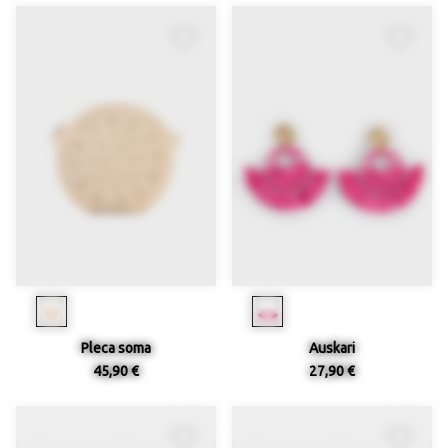
Pleca soma
Auskari
45,90 €
27,90 €