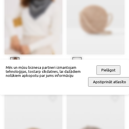
Mēs un mūsu biznesa partneri izmantojam
Pielāgot
tehnoloģijas, tostarp sīkdatnes, lai dažādiem
Lakats
Salmu pleca soma
nolūkiem apkopotu par jums informāciju
28,90 €
37,90 €
Apstiprināt atlasīto