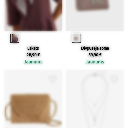
Lakats
Divpusēja soma
28,90 €
59,90 €
Jaunums
Jaunums