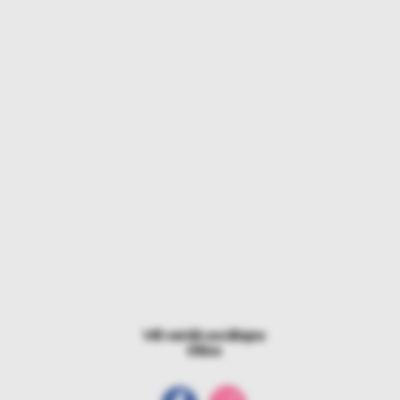
Vēl vairāk sociālajos
tīklos