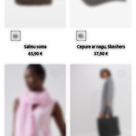
Salmu soma
Cepure ar nagu, Skechers
65,90 €
57,90 €