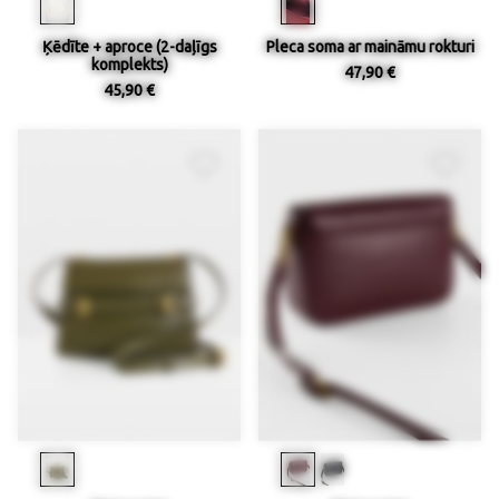
Ķēdīte + aproce (2-daļīgs
Pleca soma ar maināmu rokturi
komplekts)
47,90 €
45,90 €