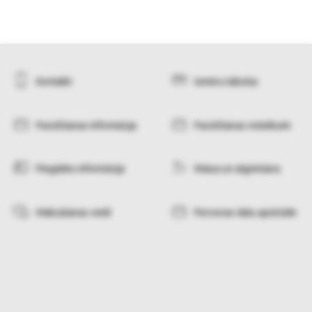
Kontakti
Izmēru tabulas
Pasūtīšanas informācija
Pasūtīšanas noteikumi
Piegādes informācija
Maiņa un atgriešana
Maksāšanas veidi
Personas datu apstrāde