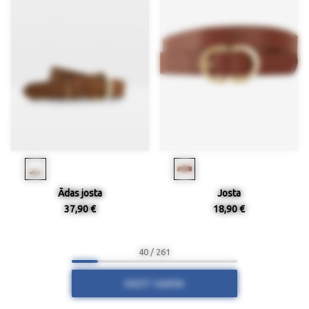
Ādas josta
Josta
37,90 €
18,90 €
40 / 261
RĀDĪT VAIRĀK