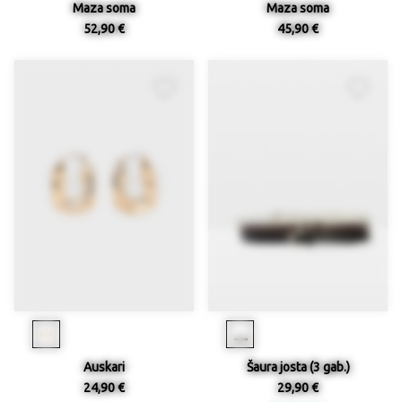
Maza soma
Maza soma
52,90 €
45,90 €
Auskari
Šaura josta (3 gab.)
24,90 €
29,90 €