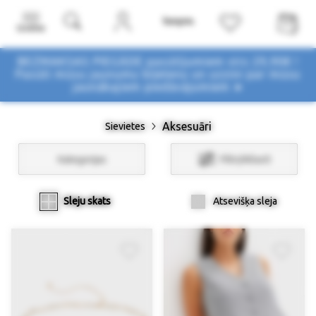
Izvēlne
BEZMAKSAS PIEGĀDE pasūtījumiem virs 29,90€ !
Pasūti mūsu jaunumu biļetenu un uzzini par mūsu
jaunākajiem piedāvājumiem ➤
Aksesuāri
Sievietes
Kategorijas
Filtri/Atlasīt
Sleju skats
Atsevišķa sleja