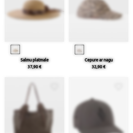
Salmu platmale
Cepure ar nagu
37,90 €
32,90 €