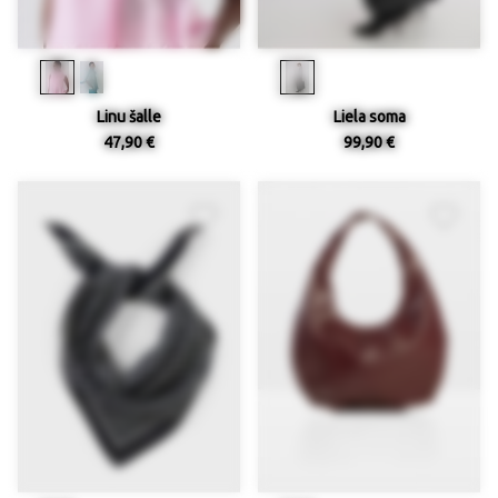
Linu šalle
Liela soma
47,90 €
99,90 €