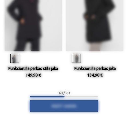
Funkcionāla parkas stila jaka
Funkcionāla parkas jaka
149,90 €
134,90 €
40 / 79
RĀDĪT VAIRĀK