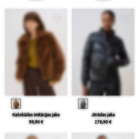
Kažokādas imitācijas jaka
Jērādas jaka
99,90 €
276,90 €