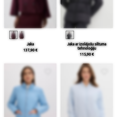
Jaka
Jaka ar izolējošu siltuma
tehnoloģiju
137,90 €
115,90 €