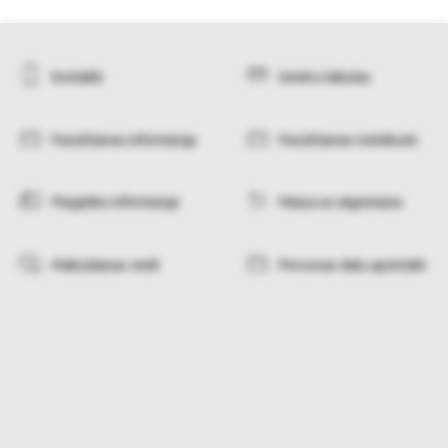
Kontakti
Izmēru tabulas
Pasūtīšanas informācija
Pasūtīšanas noteikumi
Piegādes informācija
Maiņa un atgriešana
Maksāšanas veidi
Personas datu apstrāde