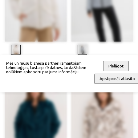
Nošūta jaka ar plīša apkakli
Funkcionāla nošūtā jaka
Mēs un mūsu biznesa partneri izmantojam
Pielāgot
tehnoloģijas, tostarp sīkdatnes, lai dažādiem
99,90 €
129,90 €
nolūkiem apkopotu par jums informāciju
Apstiprināt atlasīto