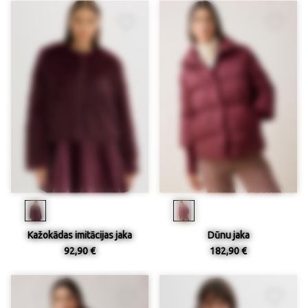
Kažokādas imitācijas jaka
Dūnu jaka
92,90 €
182,90 €