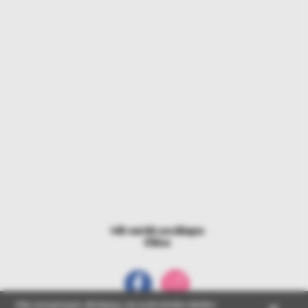
Vēl vairāk sociālajos
tīklos
Mēs izmantojam sīkdatnes, lai nodrošinātu labāko