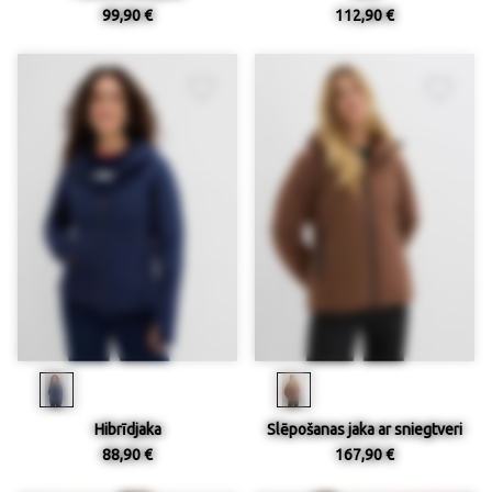
99,90 €
112,90 €
Hibrīdjaka
Slēpošanas jaka ar sniegtveri
88,90 €
167,90 €