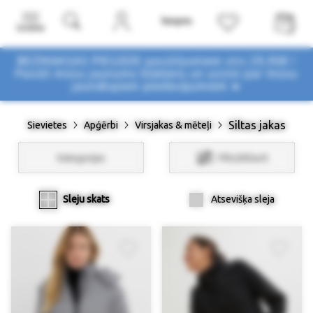
Izvēlne
BEZMAKSAS PIEGĀDE pasūtījumiem virs 29,90€ !
Pasūti mūsu jaunumu biļetenu un uzzini par mūsu
jaunākajiem piedāvājumiem ➤
Siltas jakas
Sievietes
Apģērbi
Virsjakas & mēteļi
Kategorijas
Filtri/Atlasīt
Sleju skats
Atsevišķa sleja