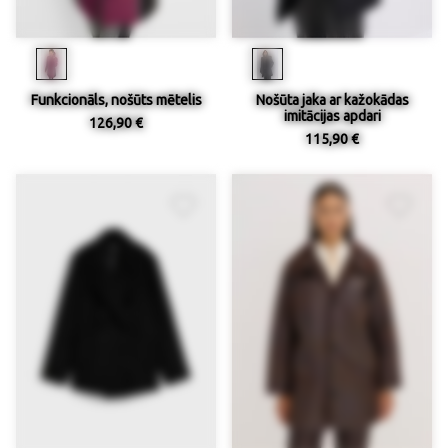
Funkcionāls, nošūts mētelis
Nošūta jaka ar kažokādas
imitācijas apdari
126,90 €
115,90 €