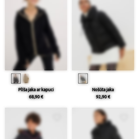
Plīša jaka ar kapuci
Nošūta jaka
68,90 €
92,90 €