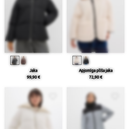
Jaka
Apjomīga plīša jaka
99,90 €
72,90 €