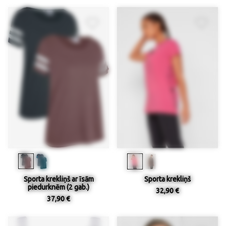
Sporta krekliņš ar īsām
Sporta krekliņš
piedurknēm (2 gab.)
32,90 €
37,90 €