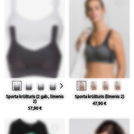
Sporta krūšturis (2 gab., līmenis
Sporta krūšturis (līmenis 2)
2)
47,90 €
57,90 €