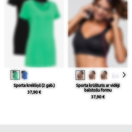
Sporta krekliņš (2 gab.)
Sporta krūšturis ar vidēji
balstošu formu
37,90 €
37,90 €