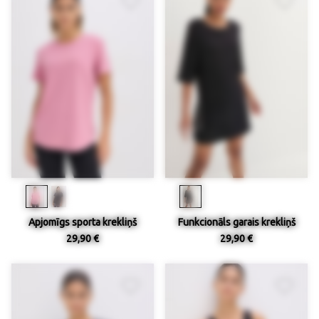
Apjomīgs sporta krekliņš
Funkcionāls garais krekliņš
29,90 €
29,90 €