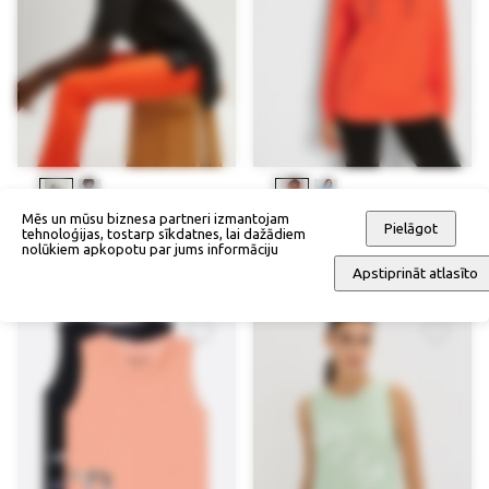
Mēs un mūsu biznesa partneri izmantojam
Pielāgot
tehnoloģijas, tostarp sīkdatnes, lai dažādiem
Garš sporta krekliņš
Trikotāžas džemperis
nolūkiem apkopotu par jums informāciju
28,90 €
52,90 €
Apstiprināt atlasīto