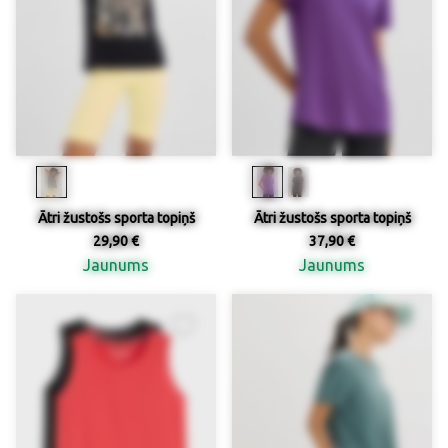
Ātri žustošs sporta topiņš
Ātri žustošs sporta topiņš
29,90 €
37,90 €
Jaunums
Jaunums