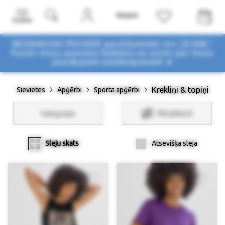
Izvēlne
BEZMAKSAS PIEGĀDE pasūtījumiem virs 29,90€ !
Pasūti mūsu jaunumu biļetenu un uzzini par mūsu
jaunākajiem piedāvājumiem ➤
Krekliņi & topiņi
Sievietes
Apģērbi
Sporta apģērbi
Kategorijas
Filtri/Atlasīt
Sleju skats
Atsevišķa sleja