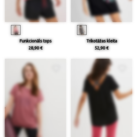
Funkcionāls tops
Trikotāžas kleita
28,90 €
52,90 €