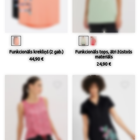
Funkcionāls krekliņš (2 gab.)
Funkcionāls tops, ātri žūstošs
materiāls
44,90 €
24,90 €