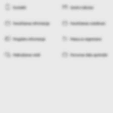
Kontakti
Izmēru tabulas
Pasūtīšanas informācija
Pasūtīšanas noteikumi
Piegādes informācija
Maiņa un atgriešana
Maksāšanas veidi
Personas datu apstrāde