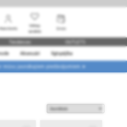
Vēlmju
Mans konts
Grozs
saraksts
Tendences
OUTLETS
mode
Aksesuāri
Ilgtspējība
ar mūsu jaunākajiem piedāvājumiem ➤