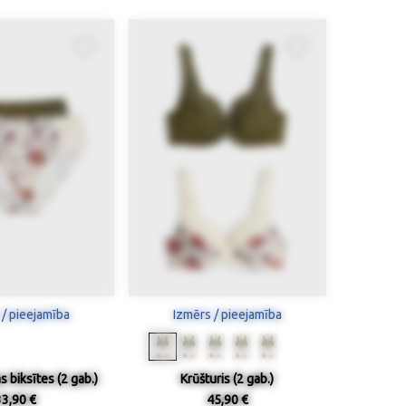
 / pieejamība
Izmērs / pieejamība
 biksītes (2 gab.)
Krūšturis (2 gab.)
33,90 €
45,90 €