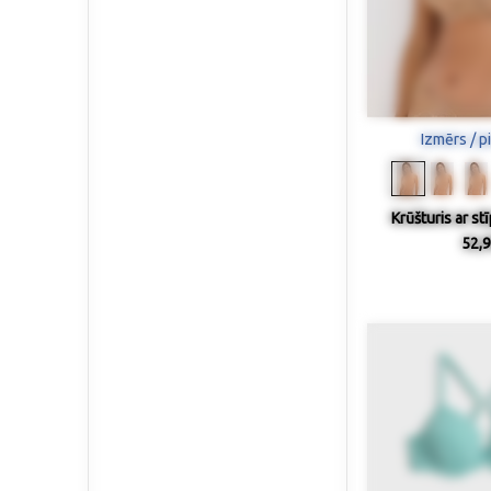
Izmērs / p
Krūšturis ar st
52,9