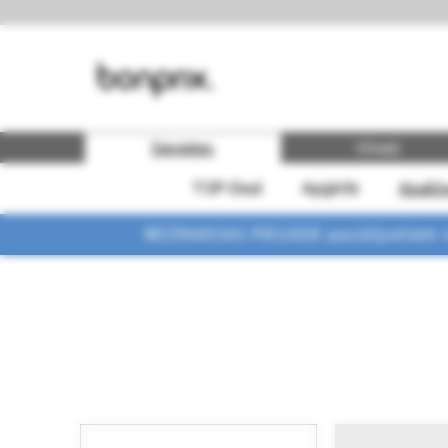
Sievietes
Vīrieši
TOP-Deal
Apģērbi
Apakšv
BEZMAKSAS PIEGĀDE pasūtījumiem vi