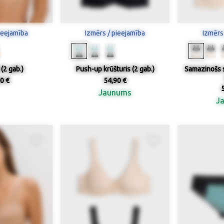
ieejamība
Izmērs / pieejamība
Izmērs
 (2 gab.)
Push-up krūšturis (2 gab.)
Samazinošs s
0 €
54,90 €
Jaunums
J