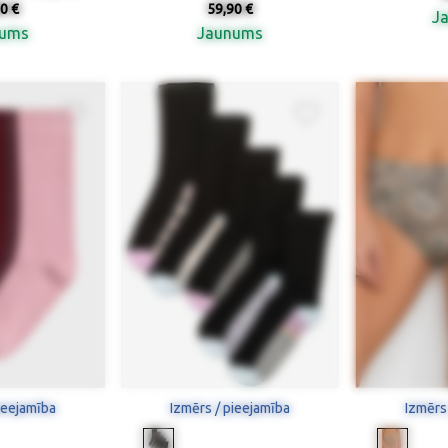
0 €
59,90 €
J
nums
Jaunums
ieejamība
Izmērs / pieejamība
Izmērs