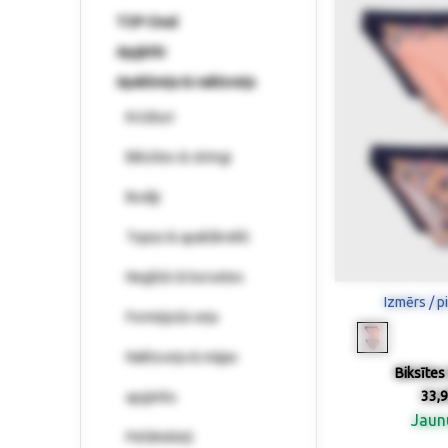
TOP-Deal
Apģērbi
Apakšveļa & naktsveļa
Krūšturi
Biksītes & stringi
Bodiji
Topiņi & apakškrekli
Negližē & korsetes
Izmērs / p
Formējošā veļa
Naktsveļa & mājas
Biksītes 
33,9
apģērbs
Jau
Peldmēteļi