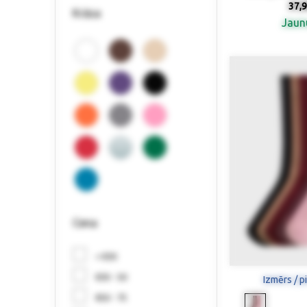
37,9
Krāsa
Jau
Cena
< €30
€30 - 50
Izmērs / p
€50 - 75