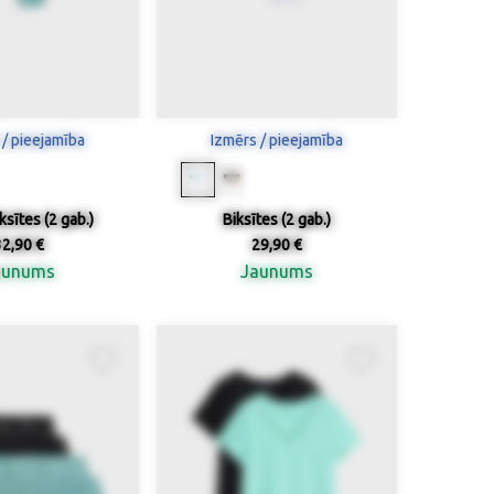
 / pieejamība
Izmērs / pieejamība
ksītes (2 gab.)
Biksītes (2 gab.)
32,90 €
29,90 €
aunums
Jaunums