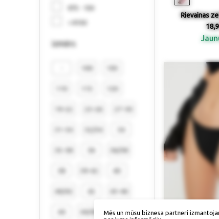
€75 - 150
Rievainas ze
> €150
18,9
Jau
izmērs
-
100
105
110
115
120
19-22
23-26
27-30
31-34
32/34
34
35-38
36
36/38
38
39-42
40
40/42
42
43-46
44
44/46
46
Mēs un mūsu biznesa partneri izmantoja