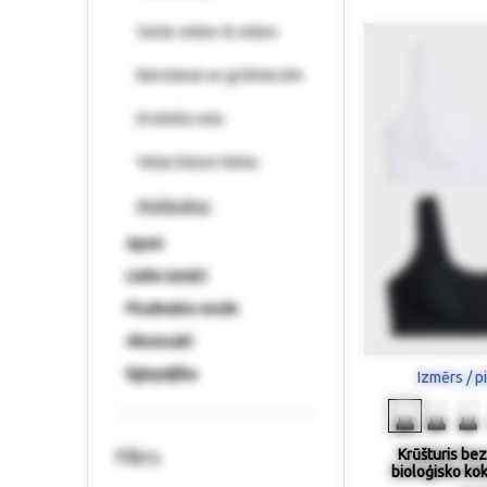
Garās zeķes & zeķes
Barošanai un grūtniecēm
Erotiskā veļa
Veļas bāzes lietas
Multipakas
Apavi
Lielie izmēri
Pludmales mode
Aksesuāri
Ilgtspējība
Izmērs / p
Filtrs
Krūšturis bez
bioloģisko kok