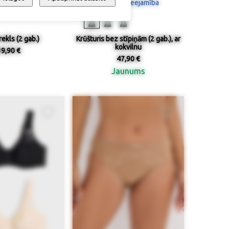
 / pieejamība
Izmērs / pieejamība
ekls (2 gab.)
Krūšturis bez stīpiņām (2 gab.), ar
kokvilnu
39,90 €
47,90 €
Jaunums