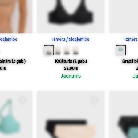
ieejamība
Izmērs / pieejamība
Izmērs
īpiņām (2 gab.)
Krūšturis (2 gab.)
Brazil bi
0 €
52,90 €
Jaunums
J