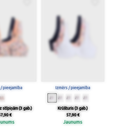
 / pieejamība
Izmērs / pieejamība
z stīpiņām (3 gab.)
Krūšturis (3 gab.)
57,90 €
57,90 €
aunums
Jaunums