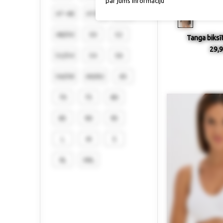
par jums informāciju
Izmērs / p
47-48
47/48
48
48/50
50
52
Tanga biksīt
29,9
52/54
54
56
56/58
60/62
65
70
75
80
85
90
95
L
M
S
XL
XXL