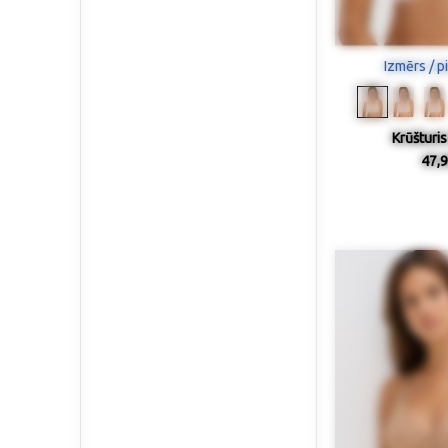
Izmērs / p
Krūšturis
47,9