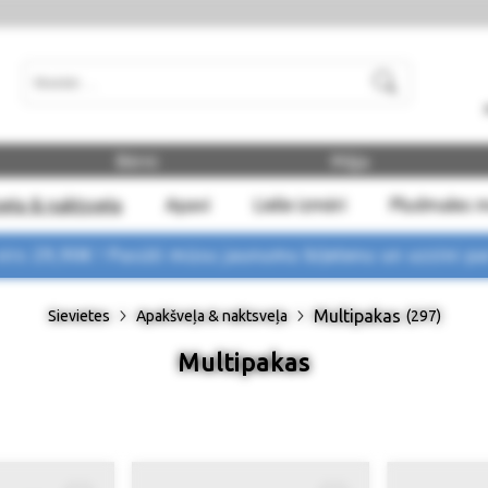
Meklēt
Bērni
Māja
eļa & naktsveļa
Apavi
Lielie izmēri
Pludmales 
rs 29,90€ !
Pasūti mūsu jaunumu biļetenu un uzzini p
Multipakas
Sievietes
Apakšveļa & naktsveļa
(297)
Multipakas