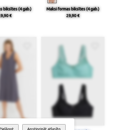
 biksītes (4 gab.)
Maksi formas biksītes (4 gab.)
29,90 €
29,90 €
Pielāgot
Apstiprināt atlasīto