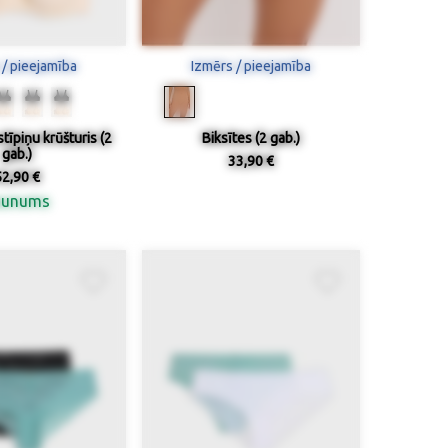
 / pieejamība
Izmērs / pieejamība
tīpiņu krūšturis (2
Biksītes (2 gab.)
gab.)
33,90 €
52,90 €
aunums