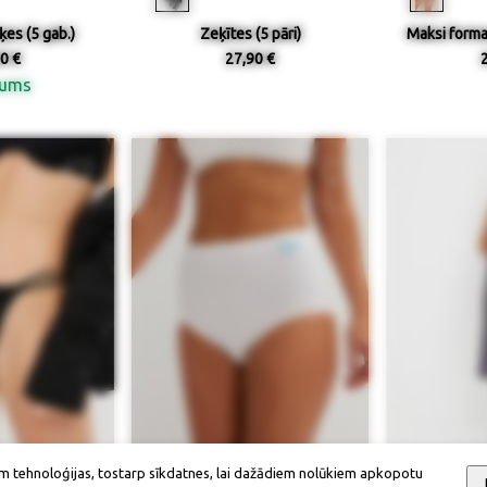
ķes (5 gab.)
Zeķītes (5 pāri)
Maksi formas
0 €
27,90 €
nums
m tehnoloģijas, tostarp sīkdatnes, lai dažādiem nolūkiem apkopotu