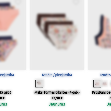
ieejamība
Izmērs / pieejamība
Izmērs
(5 gab.)
Maksi formas biksītes (4 gab.)
Krūšturis be
0 €
37,90 €
nums
Jaunums
J