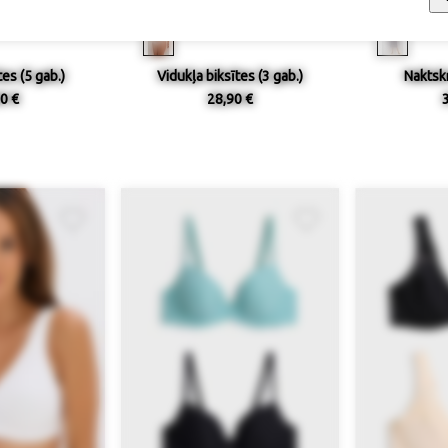
ieejamība
Izmērs / pieejamība
Izmērs
es (5 gab.)
Vidukļa biksītes (3 gab.)
Naktskr
0 €
28,90 €