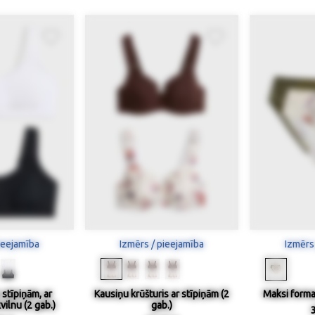
ieejamība
Izmērs / pieejamība
Izmērs
 stīpiņām, ar
Kausiņu krūšturis ar stīpiņām (2
Maksi formas
vilnu (2 gab.)
gab.)