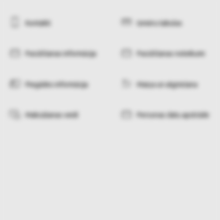
Kontakti
Izmēru tabulas
Pasūtīšanas informācija
Pasūtīšanas noteikumi
Piegādes informācija
Maiņa un atgriešana
Maksāšanas veidi
Personas datu apstrāde