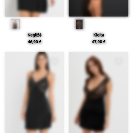
Negližē
Kleita
46,90 €
47,90 €