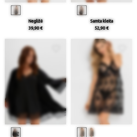
Negližē
Samta kleita
39,90 €
52,90 €