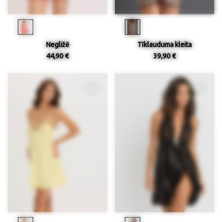
Negližē
Tīklauduma kleita
44,90 €
39,90 €