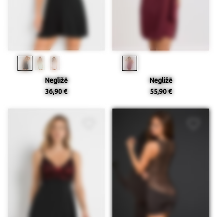
Negližē
Negližē
36,90 €
55,90 €