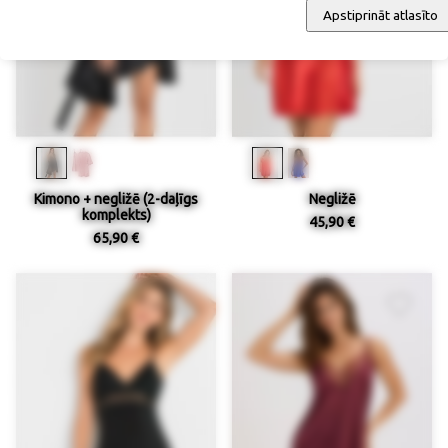
Apstiprināt atlasīto
Kimono + negližē (2-daļīgs
Negližē
komplekts)
45,90 €
65,90 €