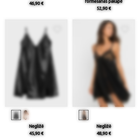
formēšanas pakāpe
46,90 €
52,90 €
Negližē
Negližē
45,90 €
48,90 €