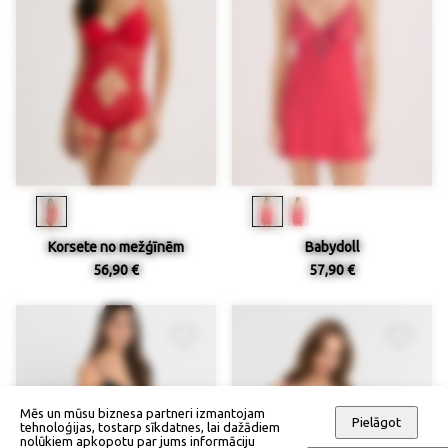
Korsete no mežģīnēm
Babydoll
56,90 €
57,90 €
Mēs un mūsu biznesa partneri izmantojam
Pielāgot
tehnoloģijas, tostarp sīkdatnes, lai dažādiem
nolūkiem apkopotu par jums informāciju