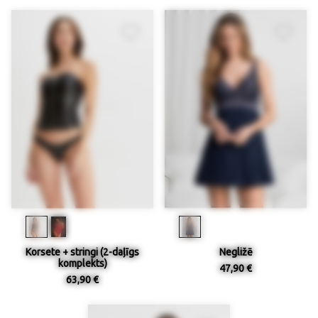
Korsete + stringi (2-daļīgs
Negližē
komplekts)
47,90 €
63,90 €