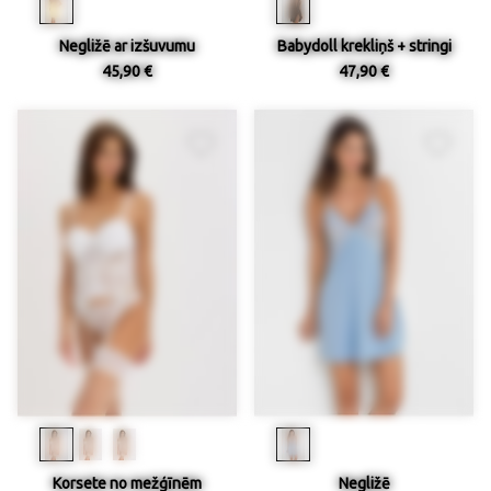
Negližē ar izšuvumu
Babydoll krekliņš + stringi
45,90 €
47,90 €
Korsete no mežģīnēm
Negližē