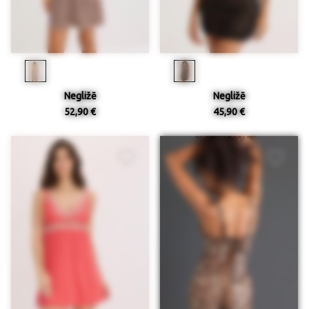
Negližē
Negližē
52,90 €
45,90 €