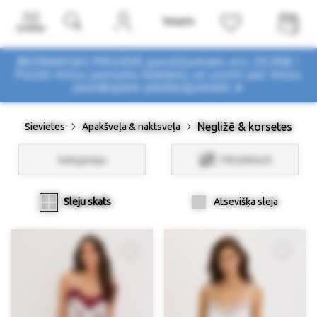
Izvēlne
BEZMAKSAS PIEGĀDE pasūtījumiem virs 29,90€ !
Pasūti mūsu jaunumu biļetenu un uzzini par mūsu
jaunākajiem piedāvājumiem ➤
Negližē & korsetes
Sievietes
Apakšveļa & naktsveļa
Kategorijas
Filtri/Atlasīt
Sleju skats
Atsevišķa sleja