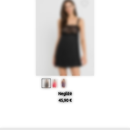
Negližē
45,90 €