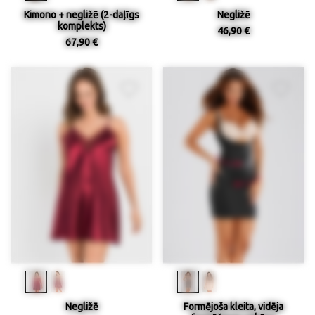
Kimono + negližē (2-daļīgs
Negližē
komplekts)
46,90 €
67,90 €
Negližē
Formējoša kleita, vidēja