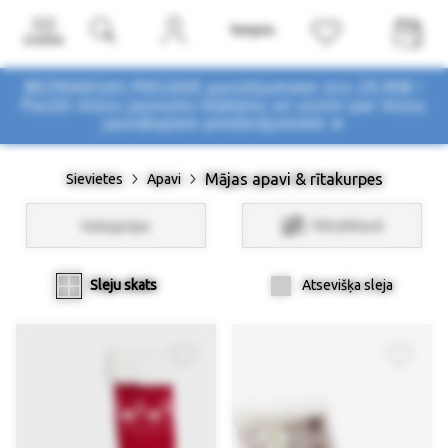
Izvēlne
BEZMAKSAS PIEGĀDE pasūtījumiem virs 29,90€ !
Pasūti mūsu jaunumu biļetenu un uzzini par mūsu
jaunākajiem piedāvājumiem ➤
Mājas apavi & rītakurpes
Sievietes
Apavi
Kategorijas
Filtri/Atlasīt
Sleju skats
Atsevišķa sleja