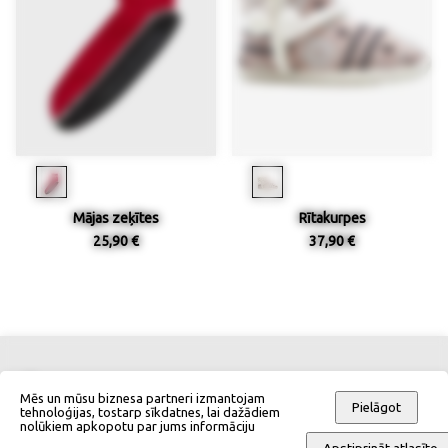
Mājas zeķītes
Rītakurpes
25,90 €
37,90 €
Kontakti
Izmēru tabulas
Mēs un mūsu biznesa partneri izmantojam
Pielāgot
tehnoloģijas, tostarp sīkdatnes, lai dažādiem
nolūkiem apkopotu par jums informāciju