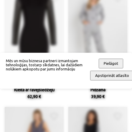
Mēs un mūsu biznesa partneri izmantojam
Pielāgot
tehnoloģijas, tostarp sīkdatnes, lai dažādiem
nolūkiem apkopotu par jums informāciju
Apstiprināt atlasīto
Kleita ar rāvējslēdzēju
Pidžama
62,90 €
39,90 €