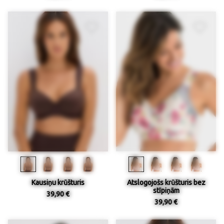
Kausiņu krūšturis
Atslogojošs krūšturis bez
stīpiņām
39,90 €
39,90 €