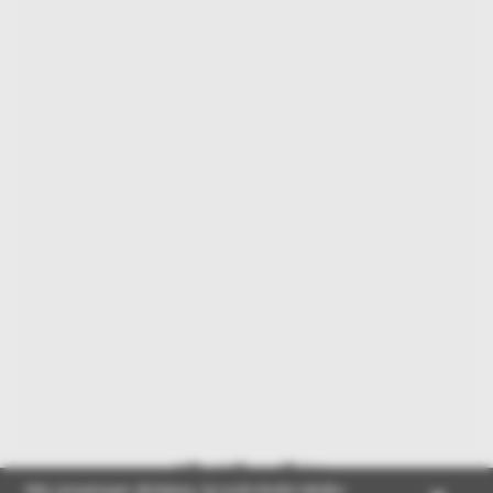
Vēl vairāk sociālajos
tīklos
Mēs izmantojam sīkdatnes, lai nodrošinātu labāko