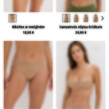
Biksītes ar mežģīnēm
Samazinošs stīpiņu krūšturis
18,90 €
39,90 €