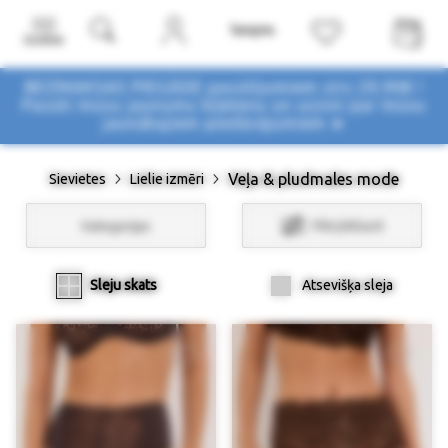
Izvēlne
BEZMAKSAS PIEGĀDE pasūtījumiem virs 29,90€ !
Pasūti mūsu jaunumu biļetenu un uzzini par mūsu
jaunākajiem piedāvājumiem ➤
Veļa & pludmales mode
Sievietes
Lielie izmēri
Kategorijas
Filtri/Atlasīt
Sleju skats
Atsevišķa sleja