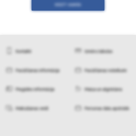
RĀDĪT VAIRĀK
Kontakti
Izmēru tabulas
Pasūtīšanas informācija
Pasūtīšanas noteikumi
Piegādes informācija
Maiņa un atgriešana
Maksāšanas veidi
Personas datu apstrāde