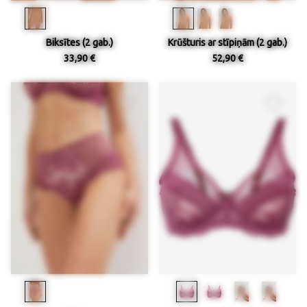
Biksītes (2 gab.)
Krūšturis ar stīpiņām (2 gab.)
33,90 €
52,90 €