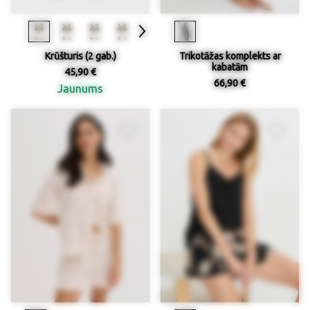
Krūšturis (2 gab.)
Trikotāžas komplekts ar
kabatām
45,90 €
66,90 €
Jaunums