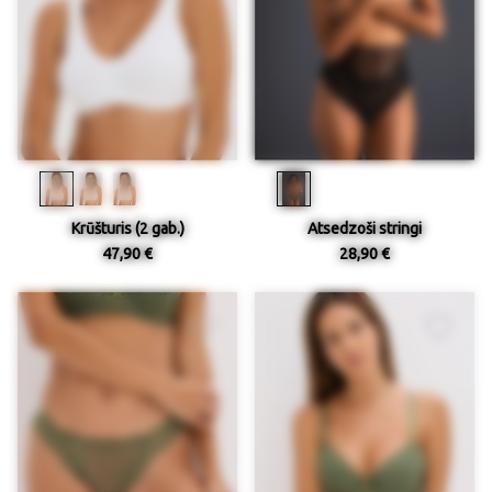
Krūšturis (2 gab.)
Atsedzoši stringi
47,90 €
28,90 €