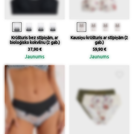
Krūšturis bez stīpiņām, ar
Kausiņu krūšturis ar stīpiņām (2
bioloģisko kokvilnu (2 gab.)
gab.)
37,90 €
59,90 €
Jaunums
Jaunums