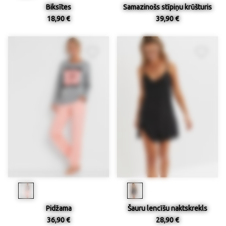
Biksītes
Samazinošs stīpiņu krūšturis
18,90 €
39,90 €
Pidžama
Šauru lencīšu naktskrekls
36,90 €
28,90 €