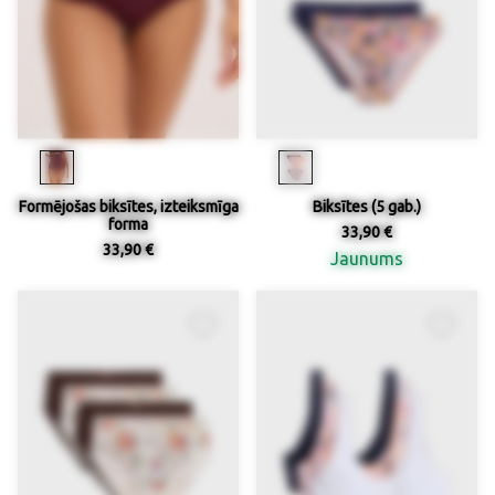
Formējošas biksītes, izteiksmīga
Biksītes (5 gab.)
forma
33,90 €
33,90 €
Jaunums