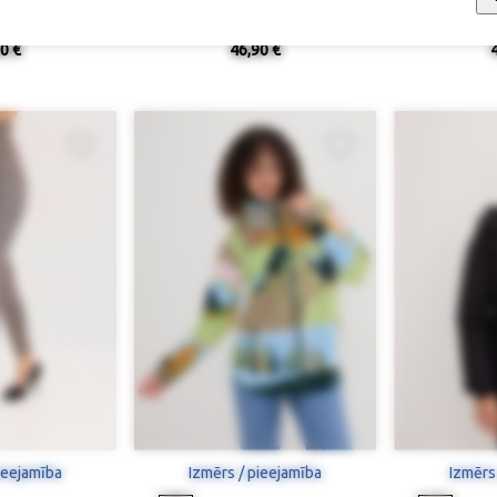
rekliņš
Siltinātie sporta legingi
Ter
0 €
46,90 €
ieejamība
Izmērs / pieejamība
Izmērs