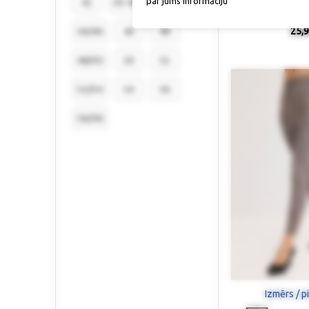
par jums informāciju
42
43-46
44
Termo k
25,9
44/46
46
48
48/50
50
52
52/54
54
56
56/58
Izmērs / p