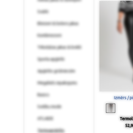
Svārki
Bleizeri & bolero jakas
Kombinezoni
Trikotāžas jakas & krekli
Sporta apģērbi
Apģērbs grūtniecēm
Megaliels iepakojums
Basics
Izmērs / p
Svētku mode
ATLAIDE
Termol
52,9
Termoapģērbs