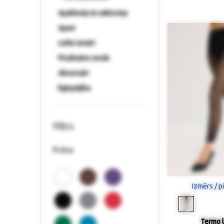
Apakšveļa & naktsveļa
Apavi
Lielie izmēri
Pludmales mode
Aksesuāri
Ilgtspējība
Filtrs
Krāsa
Izmērs / p
Termo l