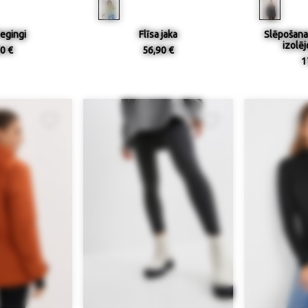
egingi
Flīsa jaka
Slēpošanas
izolēj
0 €
56,90 €
1