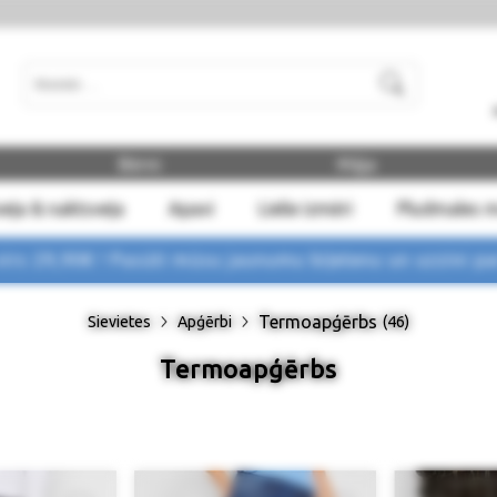
Meklēt
Bērni
Māja
eļa & naktsveļa
Apavi
Lielie izmēri
Pludmales 
rs 29,90€ !
Pasūti mūsu jaunumu biļetenu un uzzini p
Termoapģērbs
Sievietes
Apģērbi
(46)
Termoapģērbs