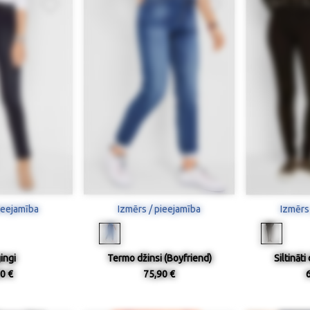
ieejamība
Izmērs / pieejamība
Izmērs
ingi
Termo džinsi (Boyfriend)
Siltināti
0 €
75,90 €