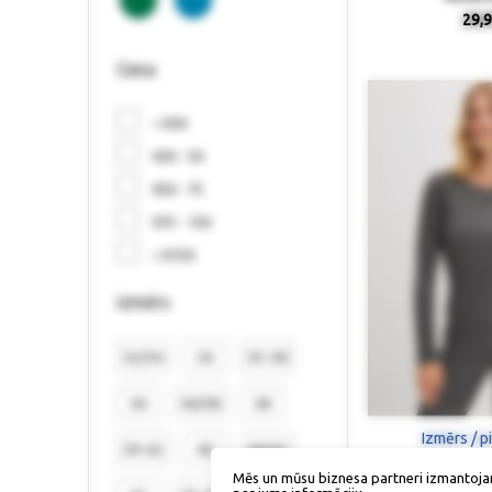
29,9
Cena
< €30
€30 - 50
€50 - 75
€75 - 150
> €150
izmērs
32/34
34
35-38
36
36/38
38
Izmērs / p
39-42
40
40/42
Mēs un mūsu biznesa partneri izmantoja