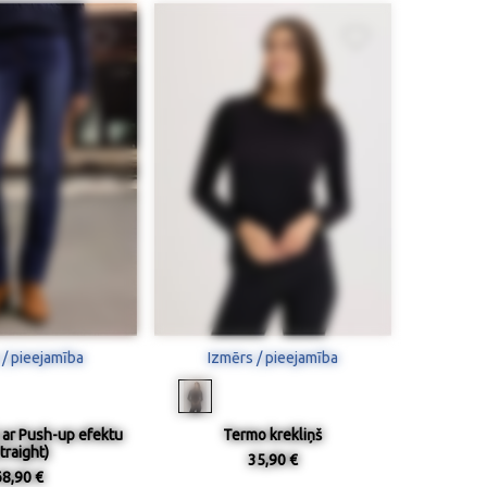
 / pieejamība
Izmērs / pieejamība
 ar Push-up efektu
Termo krekliņš
traight)
35,90 €
68,90 €