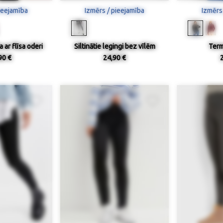
ieejamība
Izmērs / pieejamība
Izmērs
 ar flīsa oderi
Siltinātie legingi bez vīlēm
Term
90 €
24,90 €