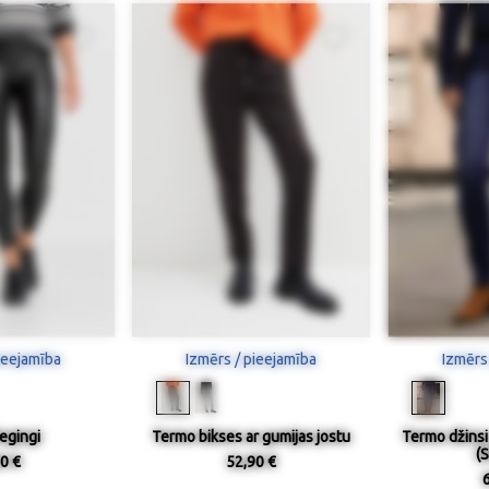
ieejamība
Izmērs / pieejamība
Izmērs
egingi
Termo bikses ar gumijas jostu
Termo džinsi
(S
0 €
52,90 €