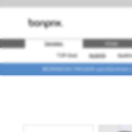
Sievietes
Vīrieši
TOP-Deal
Apģērbi
Apakšv
BEZMAKSAS PIEGĀDE pasūtījumiem vi