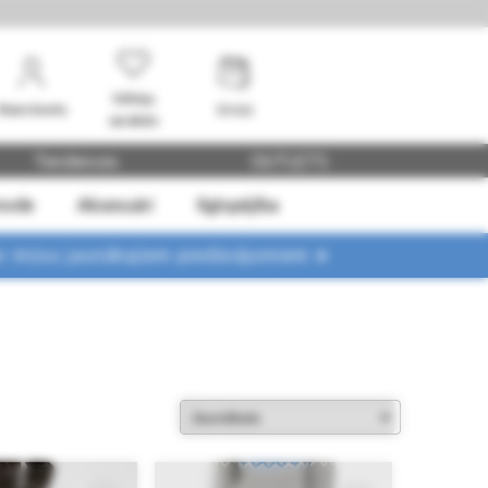
Vēlmju
Mans konts
Grozs
saraksts
Tendences
OUTLETS
mode
Aksesuāri
Ilgtspējība
ar mūsu jaunākajiem piedāvājumiem ➤