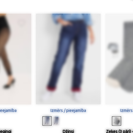
ieejamība
Izmērs / pieejamība
Izmērs
egingi
Džinsi
Zeķes (3 pāri)