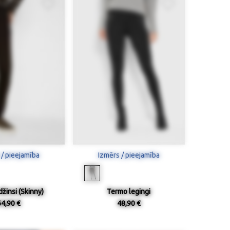
 / pieejamība
Izmērs / pieejamība
 džinsi (Skinny)
Termo legingi
64,90 €
48,90 €