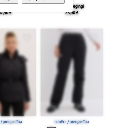
mo legingi
Termo legingi
47,90 €
25,90 €
 / pieejamība
Izmērs / pieejamība