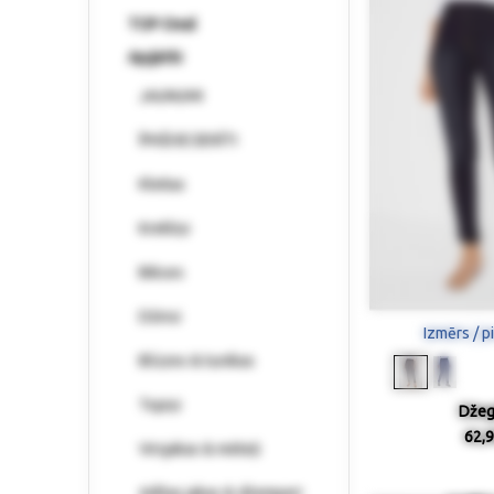
TOP-Deal
Apģērbi
JAUNUMI
ĪPAŠI IECIENĪTI
Kleitas
Krekliņi
Bikses
Džinsi
Izmērs / p
Blūzes & tunikas
Topiņi
Džeg
62,9
Virsjakas & mēteļi
Adītas jakas & džemperi