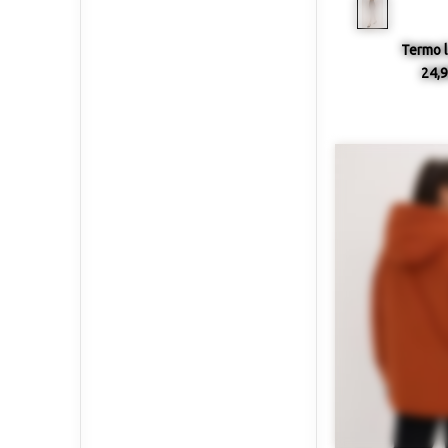
Termo l
24,9