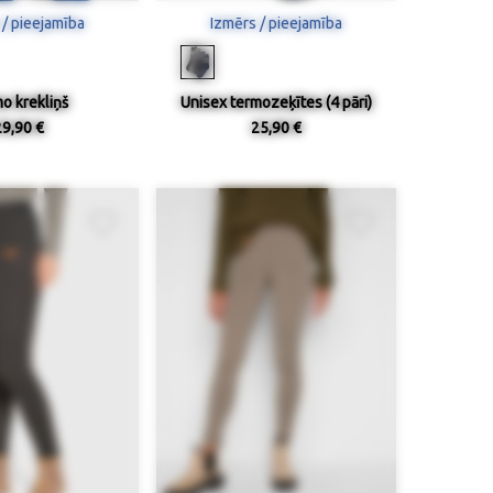
 / pieejamība
Izmērs / pieejamība
o krekliņš
Unisex termozeķītes (4 pāri)
29,90 €
25,90 €