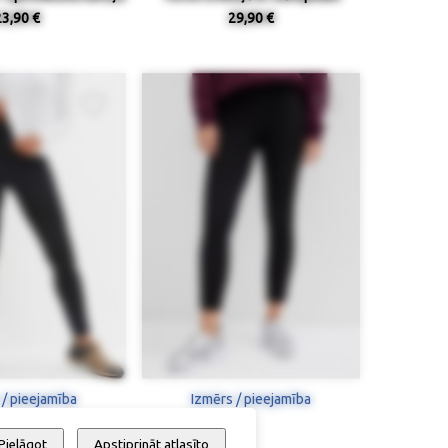
23,90 €
29,90 €
 / pieejamība
Izmērs / pieejamība
Pielāgot
Apstiprināt atlasīto