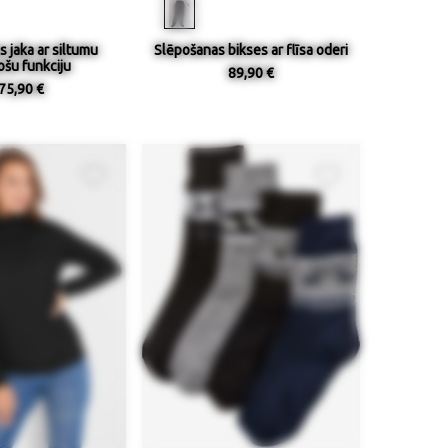
 jaka ar siltumu
Slēpošanas bikses ar flīsa oderi
ošu funkciju
89,90 €
75,90 €