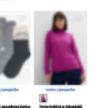
 / pieejamība
Izmērs / pieejamība
 + apsveikuma kartiņa
Termo krekliņš ar stāvapkakli