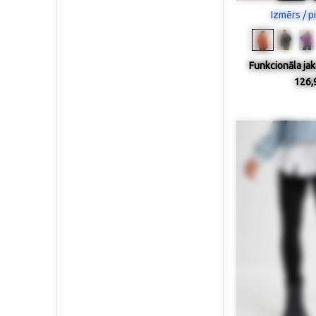
Izmērs / p
Funkcionāla jaka
126,