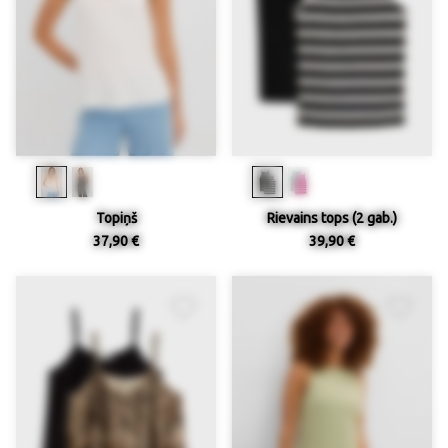
Topiņš
Rievains tops (2 gab.)
37,90 €
39,90 €