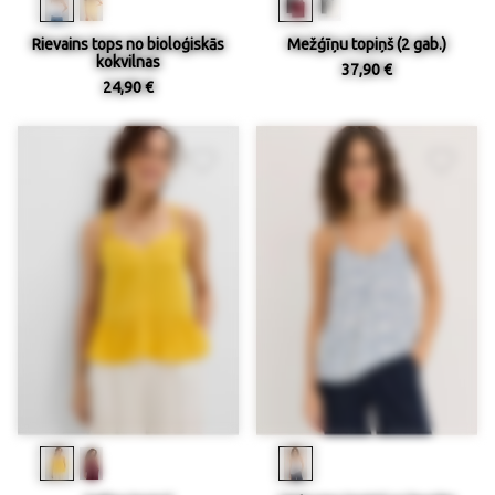
Rievains tops no bioloģiskās
Mežģīņu topiņš (2 gab.)
kokvilnas
37,90 €
24,90 €