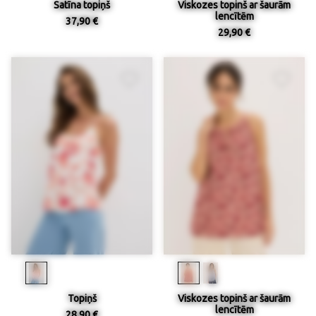
Satīna topiņš
Viskozes topinš ar šaurām
lencītēm
37,90 €
29,90 €
Topiņš
Viskozes topinš ar šaurām
lencītēm
28,90 €