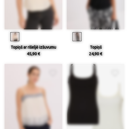
Topiņš ar rišeljē izšuvumu
Topiņš
45,90 €
24,90 €