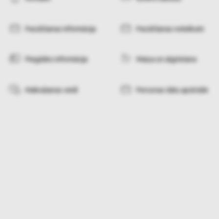
Pasūtīšanas informācija
Pasūtīšanas noteikumi
Piegādes informācija
Maiņa un atgriešana
Maksāšanas veidi
Personas datu apstrāde