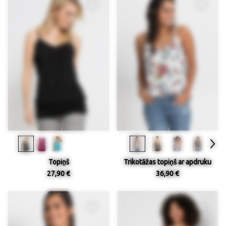
Topiņš
Trikotāžas topiņš ar apdruku
27,90 €
36,90 €