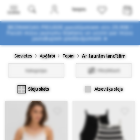
Izvēlne
BEZMAKSAS PIEGĀDE pasūtījumiem virs 29,90€ !
Pasūti mūsu jaunumu biļetenu un uzzini par mūsu
jaunākajiem piedāvājumiem ➤
Ar šaurām lencītēm
Sievietes
Apģērbi
Topiņi
Kategorijas
Filtri/Atlasīt
Sleju skats
Atsevišķa sleja