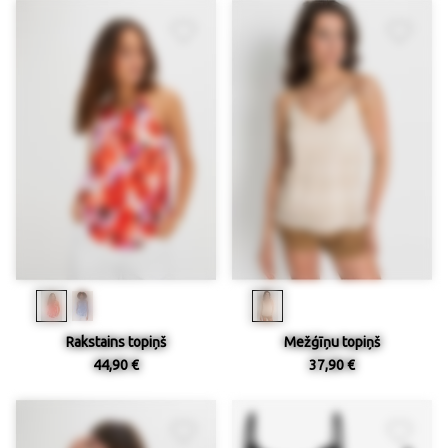
Rakstains topiņš
Mežģīņu topiņš
44,90 €
37,90 €