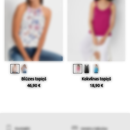
Blūzes topiņš
Kokvilnas topiņš
46,90 €
18,90 €
Kontakti
Izmēru tabulas