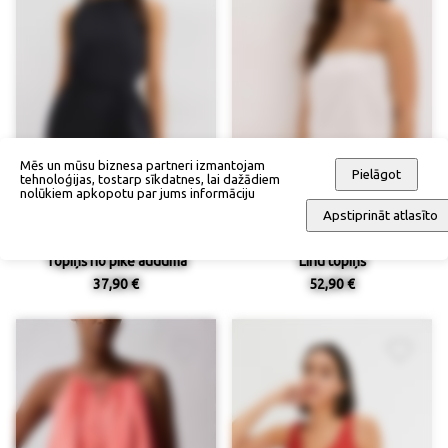
Mēs un mūsu biznesa partneri izmantojam
Pielāgot
tehnoloģijas, tostarp sīkdatnes, lai dažādiem
nolūkiem apkopotu par jums informāciju
Apstiprināt atlasīto
Topiņš no pikē auduma
Linu topiņš
37,90 €
52,90 €