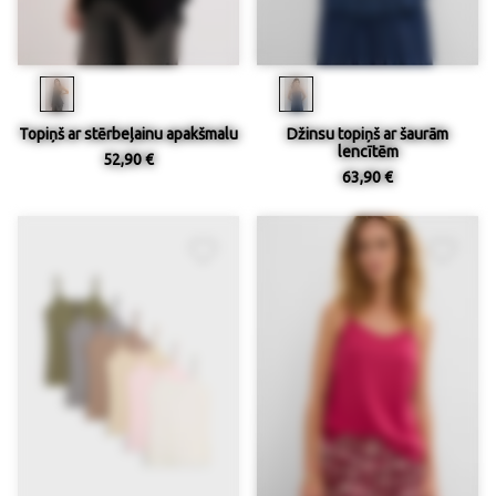
Topiņš ar stērbeļainu apakšmalu
Džinsu topiņš ar šaurām
lencītēm
52,90 €
63,90 €