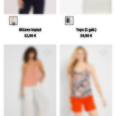
Blūzes topiņš
Tops (2 gab.)
52,90 €
39,90 €