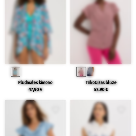
Pludmales kimono
Trikotāžas blūze
47,90 €
52,90 €