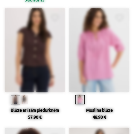
Blūze ar īsām piedurknēm
Muslīna blūze
57,90 €
48,90 €