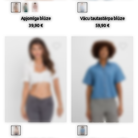
Apjomīga blūze
Vācu tautastērpa blūze
39,90 €
59,90 €