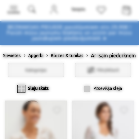
Izvēlne
BEZMAKSAS PIEGĀDE pasūtījumiem virs 29,90€ !
Pasūti mūsu jaunumu biļetenu un uzzini par mūsu
jaunākajiem piedāvājumiem ➤
Ar īsām piedurknēm
Sievietes
Apģērbi
Blūzes & tunikas
Kategorijas
Filtri/Atlasīt
Sleju skats
Atsevišķa sleja