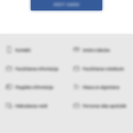
RĀDĪT VAIRĀK
Kontakti
Izmēru tabulas
Pasūtīšanas informācija
Pasūtīšanas noteikumi
Piegādes informācija
Maiņa un atgriešana
Maksāšanas veidi
Personas datu apstrāde