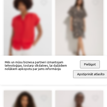
Mēs un mūsu biznesa partneri izmantojam
Pielāgot
tehnoloģijas, tostarp sīkdatnes, lai dažādiem
nolūkiem apkopotu par jums informāciju
Apstiprināt atlasīto
Blūze
Pludmales blūze
37,90 €
46,90 €