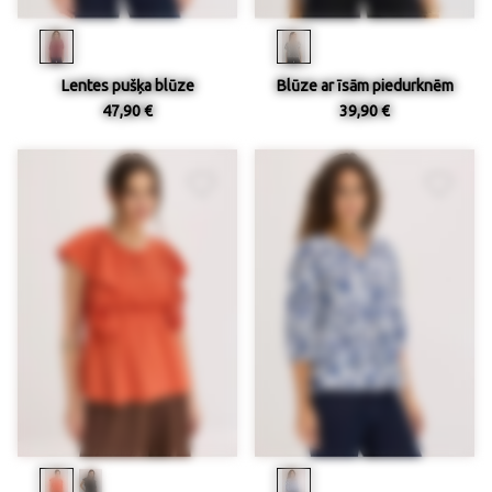
Lentes pušķa blūze
Blūze ar īsām piedurknēm
47,90 €
39,90 €