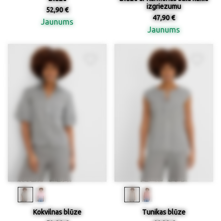
izgriezumu
52,90 €
47,90 €
Jaunums
Jaunums
Kokvilnas blūze
Tunikas blūze