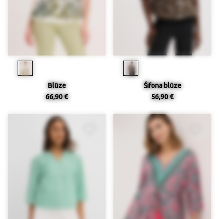
Blūze
Šifona blūze
66,90 €
56,90 €