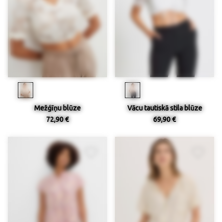
Mežģīņu blūze
Vācu tautiskā stila blūze
72,90 €
69,90 €