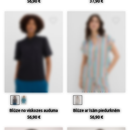
56,90 €
37,90 €
Blūze no viskozes auduma
Blūze ar īsām piedurknēm
56,90 €
56,90 €