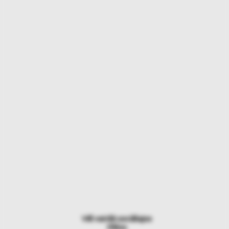
Vēl vairāk sociālajos
tīklos