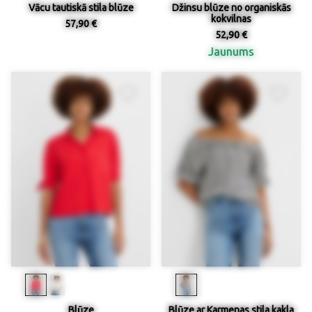
Vācu tautiskā stila blūze
Džinsu blūze no organiskās
kokvilnas
57,90 €
52,90 €
Jaunums
Blūze
Blūze ar Karmenas stila kakla