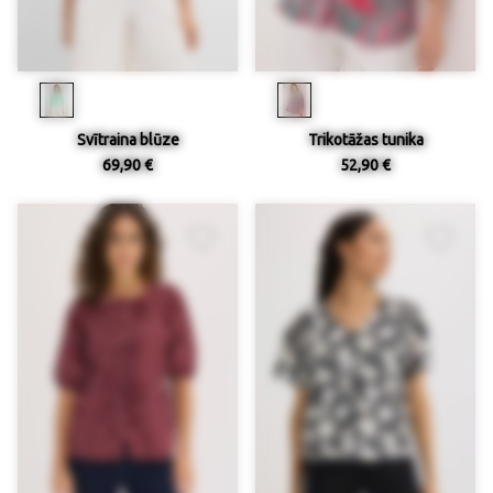
Svītraina blūze
Trikotāžas tunika
69,90 €
52,90 €