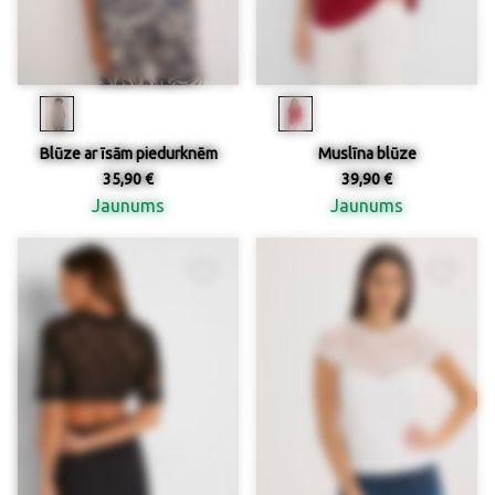
Blūze ar īsām piedurknēm
Muslīna blūze
35,90 €
39,90 €
Jaunums
Jaunums