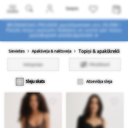
Izvēlne
BEZMAKSAS PIEGĀDE pasūtījumiem virs 29,90€ !
Pasūti mūsu jaunumu biļetenu un uzzini par mūsu
jaunākajiem piedāvājumiem ➤
Topiņi & apakškrekli
Sievietes
Apakšveļa & naktsveļa
Kategorijas
Filtri/Atlasīt
Sleju skats
Atsevišķa sleja