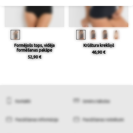
Formējošs tops, vidēja
Krūštura krekliņš
formēšanas pakāpe
46,90 €
52,90 €
Kontakti
Izmēru tabulas
Pasūtīšanas informācija
Pasūtīšanas noteikumi