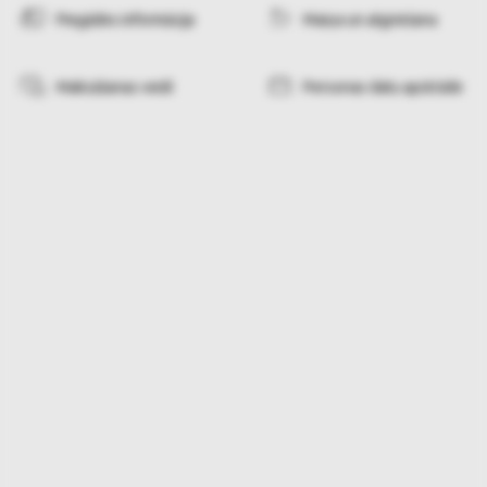
Piegādes informācija
Maiņa un atgriešana
Maksāšanas veidi
Personas datu apstrāde