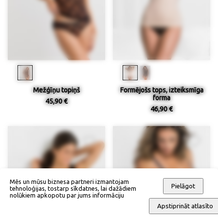
Mežģīņu topiņš
Formējošs tops, izteiksmīga
forma
45,90 €
46,90 €
Mēs un mūsu biznesa partneri izmantojam
Pielāgot
tehnoloģijas, tostarp sīkdatnes, lai dažādiem
nolūkiem apkopotu par jums informāciju
Apstiprināt atlasīto