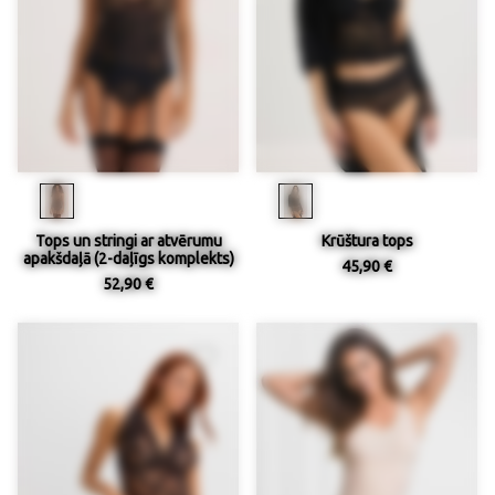
Tops un stringi ar atvērumu
Krūštura tops
apakšdaļā (2-daļīgs komplekts)
45,90 €
52,90 €