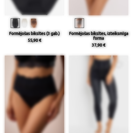
Formējošas biksītes (3 gab.)
Formējošas biksītes, izteiksmīga
forma
55,90 €
37,90 €