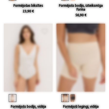
Formējošas biksītes
Formējošs bodijs, izteiksmīga
forma
23,90 €
56,90 €
Formējošs bodijs, vidēja
Formējoši legingi, vidēja