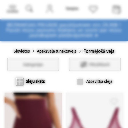
Izvēlne
BEZMAKSAS PIEGĀDE pasūtījumiem virs 29,90€ !
Pasūti mūsu jaunumu biļetenu un uzzini par mūsu
jaunākajiem piedāvājumiem ➤
Formējošā veļa
Sievietes
Apakšveļa & naktsveļa
Kategorijas
Filtri/Atlasīt
Sleju skats
Atsevišķa sleja