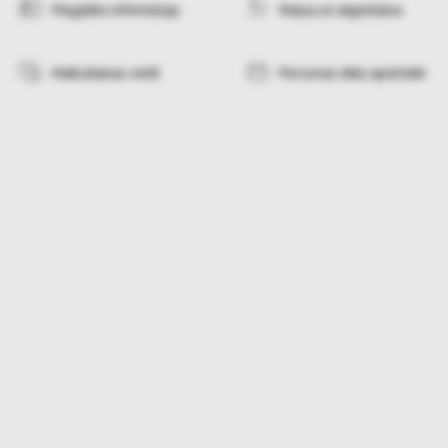
Piegādes informācija
Maiņa un atgriešana
Maksāšanas veidi
Personas datu apstrāde