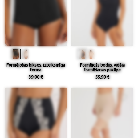
Formējošas bikses, izteiksmīga
Formējošs bodijs, vidēja
forma
formēšanas pakāpe
39,90 €
55,90 €