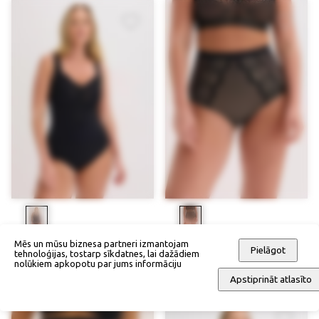
Formējošs bodijs, vidēja
Formējoši stringi, vidēja
Mēs un mūsu biznesa partneri izmantojam
Pielāgot
tehnoloģijas, tostarp sīkdatnes, lai dažādiem
formēšanas pakāpe
formēšanas pakāpe
nolūkiem apkopotu par jums informāciju
57,90 €
37,90 €
Apstiprināt atlasīto