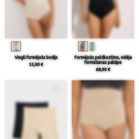
Viegli formējošs bodijs
Formējošs peldkostīms, vidēja
formēšanas pakāpe
55,90 €
68,90 €