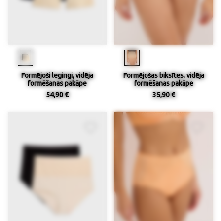
Formējoši legingi, vidēja
Formējošas biksītes, vidēja
formēšanas pakāpe
formēšanas pakāpe
54,90 €
35,90 €