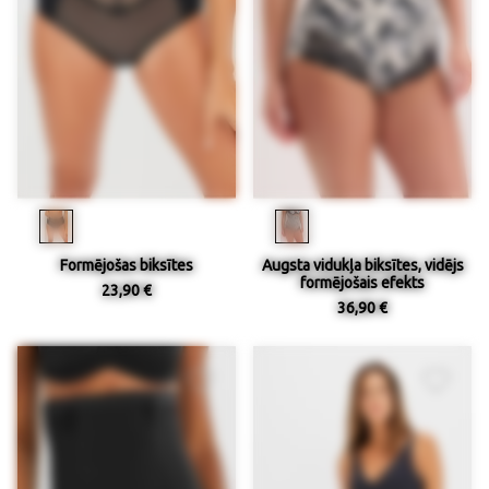
Formējošas biksītes
Augsta vidukļa biksītes, vidējs
formējošais efekts
23,90 €
36,90 €