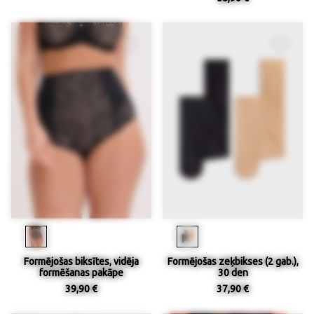
Formējošas biksītes, vidēja
Formējošas zeķbikses (2 gab.),
formēšanas pakāpe
30 den
39,90 €
37,90 €