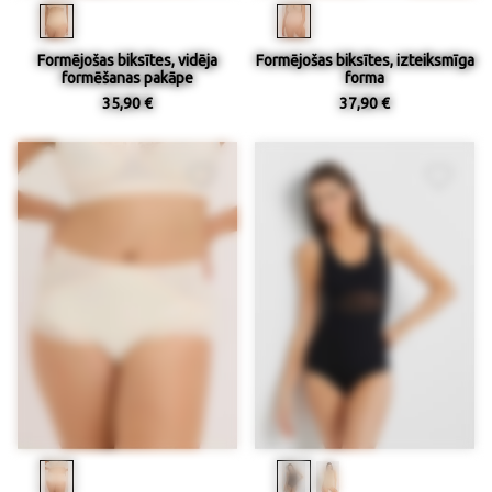
Formējošas biksītes, vidēja
Formējošas biksītes, izteiksmīga
formēšanas pakāpe
forma
35,90 €
37,90 €