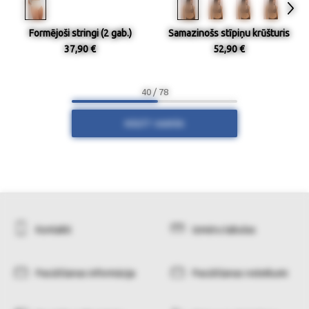
Formējoši stringi (2 gab.)
Samazinošs stīpiņu krūšturis
37,90 €
52,90 €
40 / 78
RĀDĪT VAIRĀK
Kontakti
Izmēru tabulas
Pasūtīšanas informācija
Pasūtīšanas noteikumi