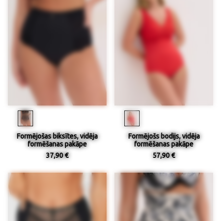
Formējošas biksītes, vidēja
Formējošs bodijs, vidēja
formēšanas pakāpe
formēšanas pakāpe
37,90 €
57,90 €