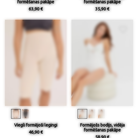
formēšanas pakāpe
formēšanas pakāpe
63,90 €
35,90 €
Viegli formējoši legingi
Formējošs bodijs, vidēja
formēšanas pakāpe
46,90 €
58,90 €