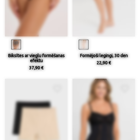
Biksītes ar vieglu formēšanas
Formējoši legingi, 30 den
efektu
22,90 €
37,90 €