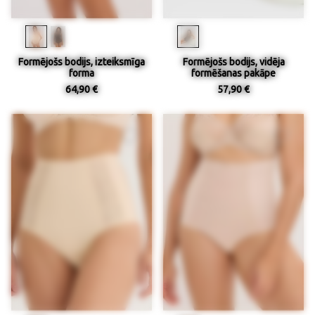
Formējošs bodijs, izteiksmīga
Formējošs bodijs, vidēja
forma
formēšanas pakāpe
64,90 €
57,90 €