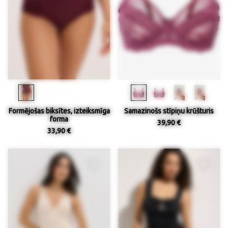
Formējošas biksītes, izteiksmīga
Samazinošs stīpiņu krūšturis
forma
39,90 €
33,90 €