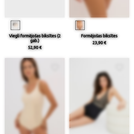
Viegli formējošas biksītes (2
Formējošas biksītes
gab.)
23,90 €
52,90 €