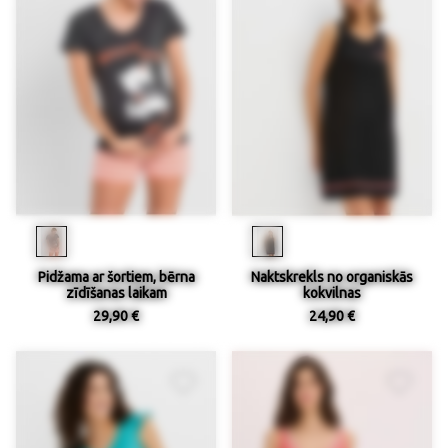
Pidžama ar šortiem, bērna
Naktskrekls no organiskās
zīdīšanas laikam
kokvilnas
29,90 €
24,90 €