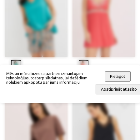
Mēs un mūsu biznesa partneri izmantojam
Īsa pidžama
Negližē
Pielāgot
tehnoloģijas, tostarp sīkdatnes, lai dažādiem
nolūkiem apkopotu par jums informāciju
29,90 €
44,90 €
Apstiprināt atlasīto