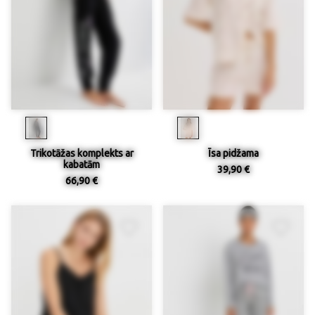
Trikotāžas komplekts ar
Īsa pidžama
kabatām
39,90 €
66,90 €