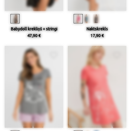
Babydoll krekliņš + stringi
Naktskrekls
47,90 €
17,90 €