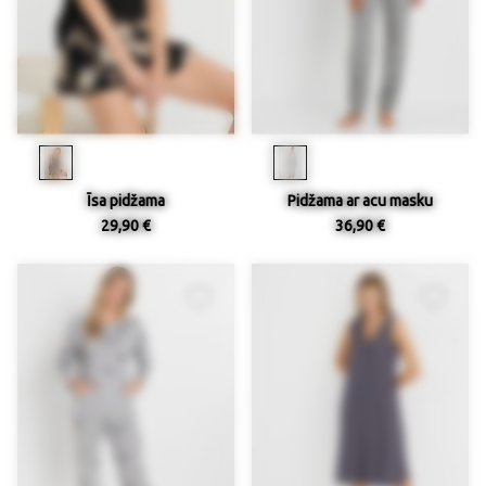
Īsa pidžama
Pidžama ar acu masku
29,90 €
36,90 €