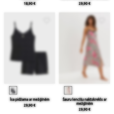
18,90 €
29,90 €
Īsa pidžama ar mežģīnēm
Šauru lencīšu naktskrekls ar
mežģīnēm
29,90 €
29,90 €