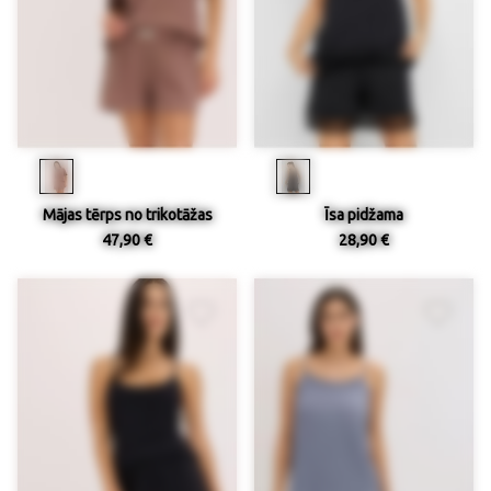
Mājas tērps no trikotāžas
Īsa pidžama
47,90 €
28,90 €