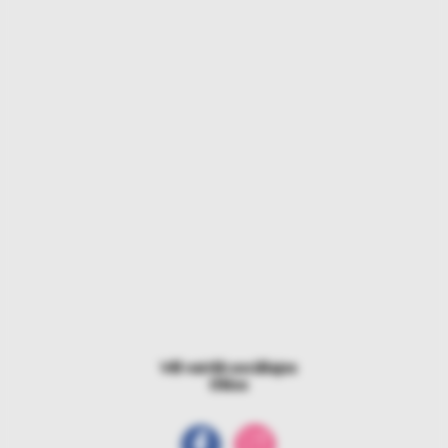
Vēl vairāk sociālajos
tīklos