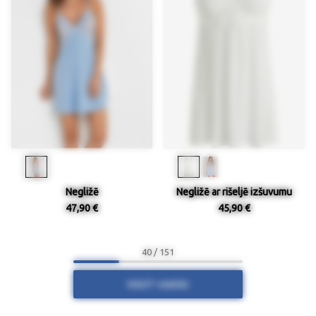
Negližē
Negližē ar rišeljē izšuvumu
47,90 €
45,90 €
40 / 151
RĀDĪT VAIRĀK