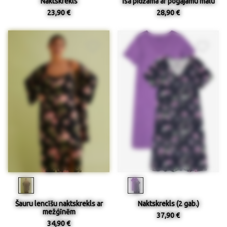
Naktskrekls
Īsa pidžama ar pogājamu malu
23,90 €
28,90 €
Šauru lencīšu naktskrekls ar
Naktskrekls (2 gab.)
mežģīnēm
37,90 €
34,90 €