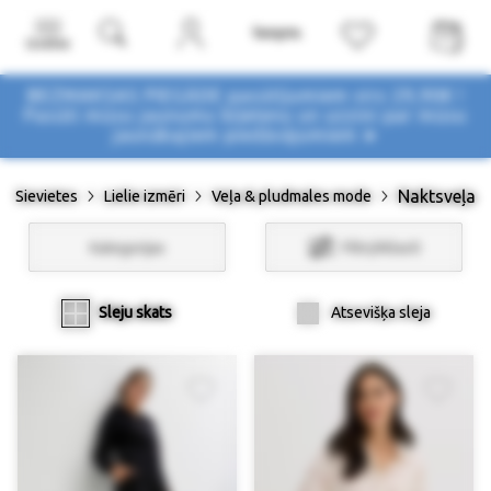
Izvēlne
BEZMAKSAS PIEGĀDE pasūtījumiem virs 29,90€ !
Pasūti mūsu jaunumu biļetenu un uzzini par mūsu
jaunākajiem piedāvājumiem ➤
Naktsveļa
Sievietes
Lielie izmēri
Veļa & pludmales mode
Kategorijas
Filtri/Atlasīt
Sleju skats
Atsevišķa sleja