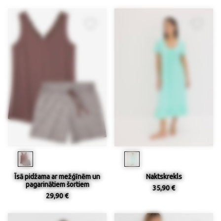
Īsā pidžama ar mežģīnēm un
Naktskrekls
pagarinātiem šortiem
35,90 €
29,90 €