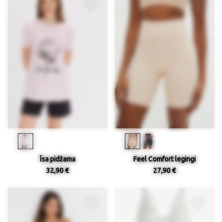
Īsa pidžama
Feel Comfort legingi
32,90 €
27,90 €