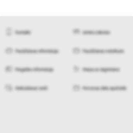
Kontakti
Izmēru tabulas
Pasūtīšanas informācija
Pasūtīšanas noteikumi
Piegādes informācija
Maiņa un atgriešana
Maksāšanas veidi
Personas datu apstrāde