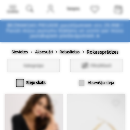
Izvēlne
BEZMAKSAS PIEGĀDE pasūtījumiem virs 29,90€ !
Pasūti mūsu jaunumu biļetenu un uzzini par mūsu
jaunākajiem piedāvājumiem ➤
Rokassprādzes
Sievietes
Aksesuāri
Rotaslietas
Kategorijas
Filtri/Atlasīt
Sleju skats
Atsevišķa sleja