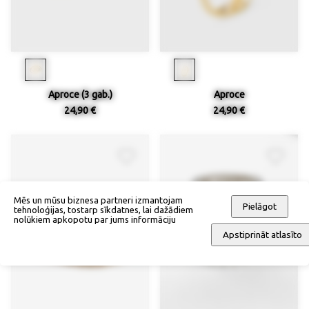
Aproce (3 gab.)
Aproce
24,90 €
24,90 €
Mēs un mūsu biznesa partneri izmantojam
Pielāgot
tehnoloģijas, tostarp sīkdatnes, lai dažādiem
nolūkiem apkopotu par jums informāciju
Apstiprināt atlasīto