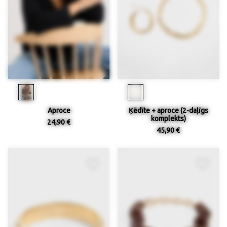
Aproce
Ķēdīte + aproce (2-daļīgs
komplekts)
24,90 €
45,90 €