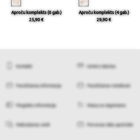
Aproču komplekts (6 gab.)
Aproču komplekts (4 gab.)
25,90 €
29,90 €
Kontakti
Izmēru tabulas
Pasūtīšanas informācija
Pasūtīšanas noteikumi
Piegādes informācija
Maiņa un atgriešana
Maksāšanas veidi
Personas datu apstrāde