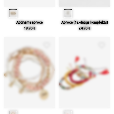
Aptinama aproce
Aproce (12-daļīgs komplekts)
19,90 €
24,90 €