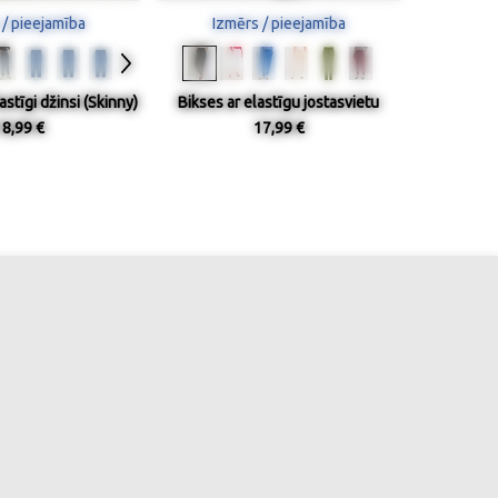
 / pieejamība
Izmērs / pieejamība
astīgi džinsi (Skinny)
Bikses ar elastīgu jostasvietu
18,99 €
17,99 €