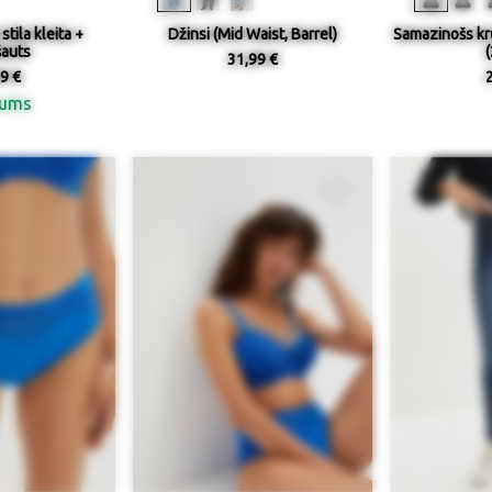
stila kleita +
Džinsi (Mid Waist, Barrel)
Samazinošs kr
šauts
(
31,99 €
9 €
nums