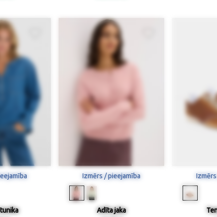
ieejamība
Izmērs / pieejamība
Izmērs
tunika
Adīta jaka
Ten