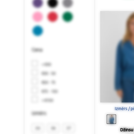
Cena
< €30
€30 - 50
€50 - 75
€75 - 150
> €150
Izmērs / p
izmērs
34
36
37
Džinsu 