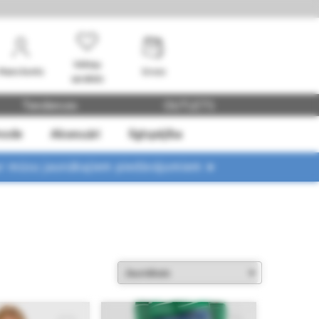
Vēlmju
Mans konts
Grozs
saraksts
Tendences
OUTLETS
mode
Aksesuāri
Ilgtspējība
ar mūsu jaunākajiem piedāvājumiem ➤