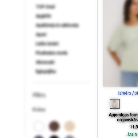
TOP-Deal
Apģērbi
Apakšveļa & naktsveļa
Apavi
Lielie izmēri
Pludmales mode
Aksesuāri
Ilgtspējība
Izmērs / p
Filtrs
Krāsa
Apjomīgas form
organiskās
11,9
Jau