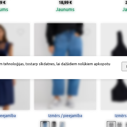
9 €
18,99 €
nums
Jaunums
J
m tehnoloģijas, tostarp sīkdatnes, lai dažādiem nolūkiem apkopotu
ieejamība
Izmērs / pieejamība
Izmērs