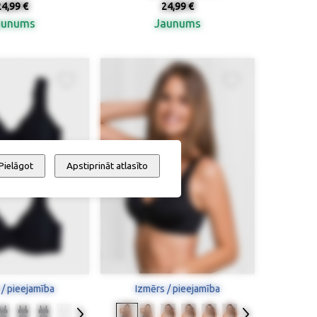
24,99 €
24,99 €
aunums
Jaunums
Pielāgot
Apstiprināt atlasīto
 / pieejamība
Izmērs / pieejamība