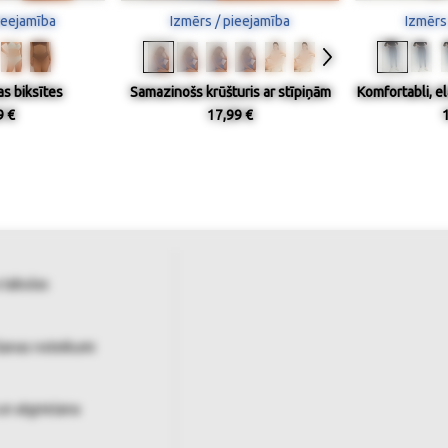
ieejamība
Izmērs / pieejamība
Izmērs
s biksītes
Samazinošs krūšturis ar stīpiņām
Komfortabli, el
9 €
17,99 €
 tabulas
šanas noteikumi
un atgriešana