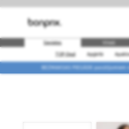
Sievietes
Vīrieši
TOP-Deal
Apģērbi
Apakšv
BEZMAKSAS PIEGĀDE pasūtījumiem vi