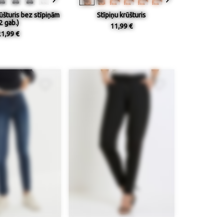
ūšturis bez stīpiņām
Stīpiņu krūšturis
2 gab.)
11,99 €
21,99 €