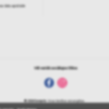
as datu apstrāde
Vēl vairāk sociālajos tīklos
© 2026 bonprix
. Visas tiesības aizsargātas.