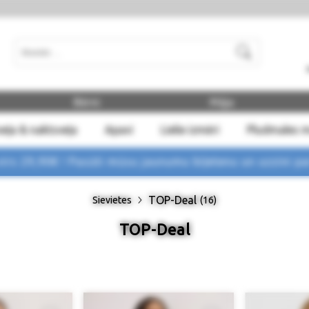
Meklēt
Bērni
Māja
eļa & naktsveļa
Apavi
Lielie izmēri
Pludmales 
rs 29,90€ !
Pasūti mūsu jaunumu biļetenu un uzzini p
TOP-Deal
Sievietes
(16)
TOP-Deal