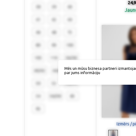
24,9
38
39
40
Jau
41
42
44
46
48
75
80
90
100
105
110
36/38
Mēs un mūsu biznesa partneri izmantoja
40/42
44/46
48/50
par jums informāciju
50
52
52/54
54
56/58
85
95
Izmērs / p