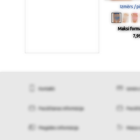
Izmērs / p
Maksi forma
7,9
Kontakti
Izmēru
Pasūtīšanas informācija
Pasūtī
Piegādes informācija
Maiņa 