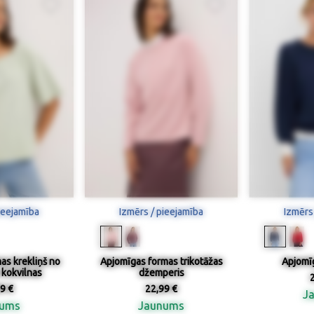
ieejamība
Izmērs / pieejamība
Izmērs
as krekliņš no
Apjomīgas formas trikotāžas
Apjomī
 kokvilnas
džemperis
9 €
22,99 €
J
nums
Jaunums