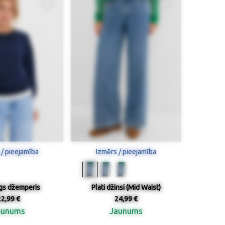
 / pieejamība
Izmērs / pieejamība
gs džemperis
Plati džinsi (Mid Waist)
22,99 €
24,99 €
aunums
Jaunums