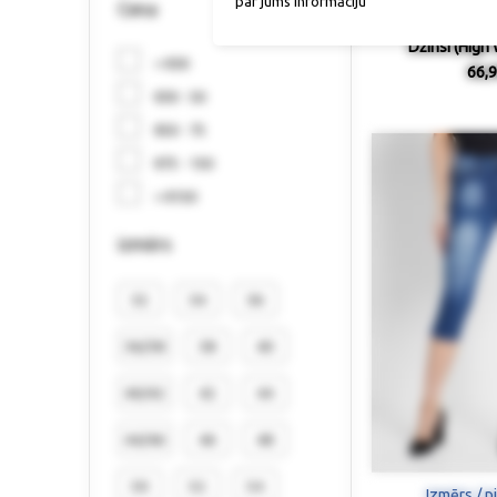
par jums informāciju
Cena
Džinsi (High
< €30
66,9
€30 - 50
€50 - 75
€75 - 150
> €150
izmērs
32
34
36
36/38
38
40
40/42
42
44
44/46
46
48
50
52
54
Izmērs / p