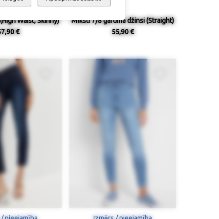
 (High Waist, Skinny)
Mīksti 7/8 garuma džinsi (Straight)
57,90 €
55,90 €
 / pieejamība
Izmērs / pieejamība