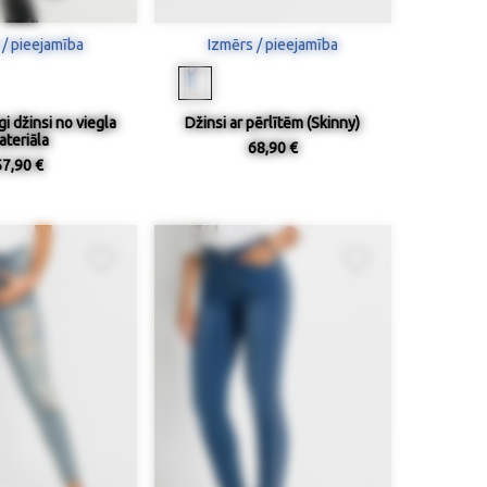
 / pieejamība
Izmērs / pieejamība
i džinsi no viegla
Džinsi ar pērlītēm (Skinny)
ateriāla
68,90 €
57,90 €