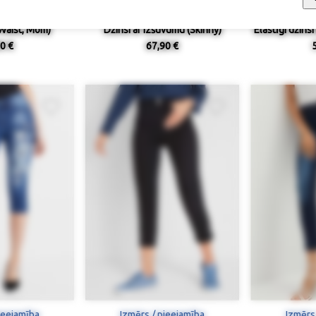
 Waist, Mom)
Džinsi ar izšuvumu (Skinny)
Elastīgi džinsi
0 €
67,90 €
ieejamība
Izmērs / pieejamība
Izmērs