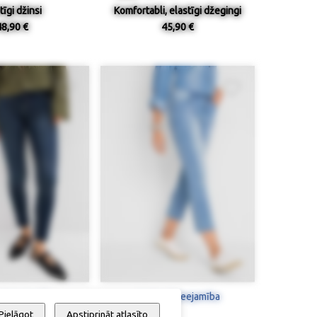
tīgi džinsi
Komfortabli, elastīgi džegingi
48,90 €
45,90 €
 / pieejamība
Izmērs / pieejamība
Pielāgot
Apstiprināt atlasīto