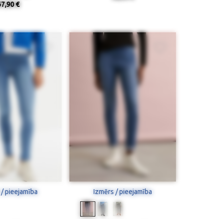
67,90 €
 / pieejamība
Izmērs / pieejamība