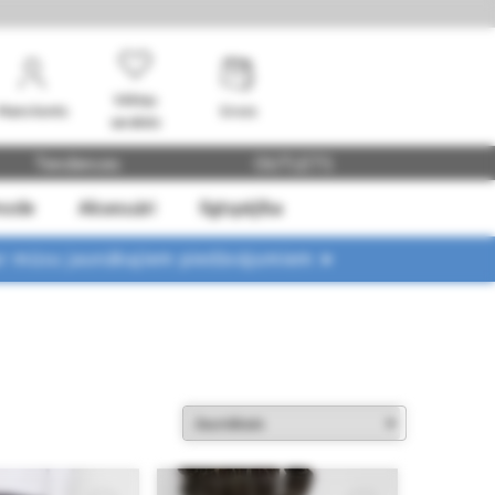
Vēlmju
Mans konts
Grozs
saraksts
Tendences
OUTLETS
mode
Aksesuāri
Ilgtspējība
ar mūsu jaunākajiem piedāvājumiem ➤