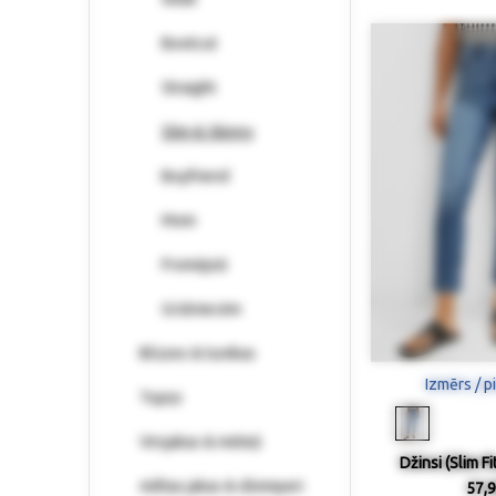
Bootcut
Straight
Slim & Skinny
Boyfriend
Mom
Fromējoši
Grūtniecēm
Blūzes & tunikas
Izmērs / p
Topiņi
Virsjakas & mēteļi
Džinsi (Slim Fi
Adītas jakas & džemperi
57,9