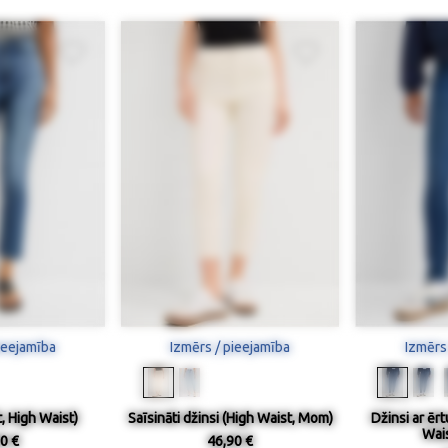
ieejamība
Izmērs / pieejamība
Izmērs
t, High Waist)
Saīsināti džinsi (High Waist, Mom)
Džinsi ar ērt
Wais
0 €
46,90 €