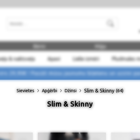
Meklēt
Bērni
Māja
eļa & naktsveļa
Apavi
Lielie izmēri
Pludmales 
rs 29,90€ !
Pasūti mūsu jaunumu biļetenu un uzzini p
Slim & Skinny
Sievietes
Apģērbi
Džinsi
(64)
Slim & Skinny