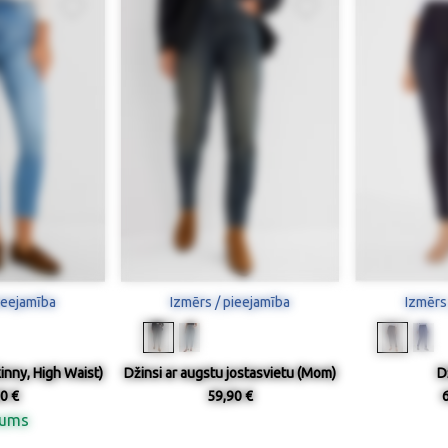
ieejamība
Izmērs / pieejamība
Izmērs
kinny, High Waist)
Džinsi ar augstu jostasvietu (Mom)
D
0 €
59,90 €
nums