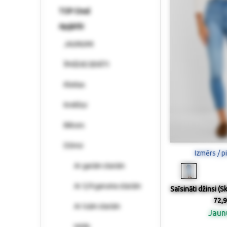
TOP-Deal
Apģērbi
JAUNUMI
ĪPAŠI IECIENĪTI
Kleitas
Krekliņi
Bikses
Džinsi
Izmērs / p
Ar garām starām
Ar 3/4 garuma starām
Saīsināti džinsi (S
72,9
Ar īsām starām
Jau
Wide