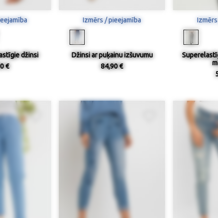
ieejamība
Izmērs / pieejamība
Izmērs
stīgie džinsi
Džinsi ar puķainu izšuvumu
Superelastīg
m
0 €
84,90 €