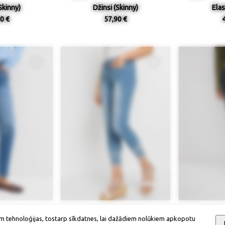
Skinny)
Džinsi (Skinny)
Elas
0 €
57,90 €
ieejamība
Izmērs / pieejamība
Izmērs
m tehnoloģijas, tostarp sīkdatnes, lai dažādiem nolūkiem apkopotu