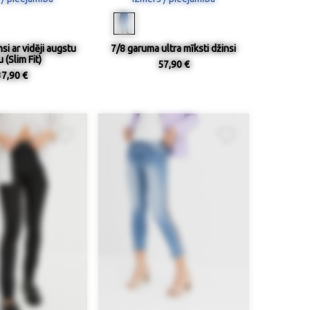
nsi ar vidēji augstu
7/8 garuma ultra mīksti džinsi
u (Slim Fit)
57,90 €
37,90 €