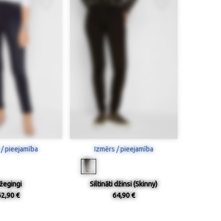
 / pieejamība
Izmērs / pieejamība
žegingi
Siltināti džinsi (Skinny)
62,90 €
64,90 €