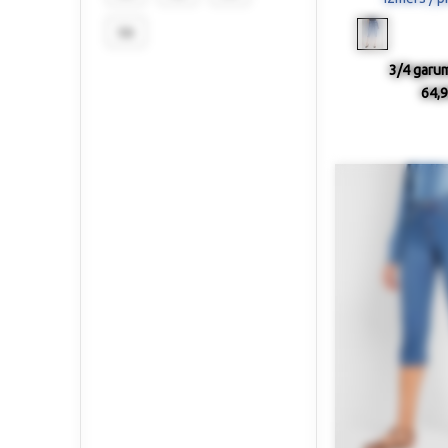
56
3/4 garum
64,9