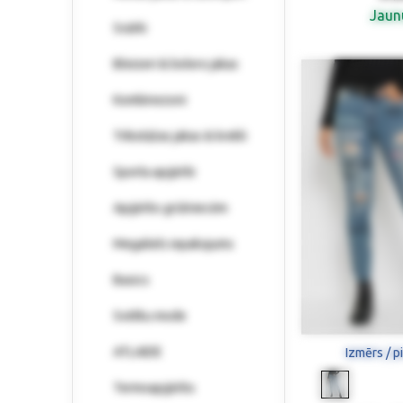
Jau
Svārki
Bleizeri & bolero jakas
Kombinezoni
Trikotāžas jakas & krekli
Sporta apģērbi
Apģērbs grūtniecēm
Megaliels iepakojums
Basics
Svētku mode
ATLAIDE
Izmērs / p
Termoapģērbs