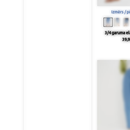
Izmērs / p
3/4 garuma ela
39,9