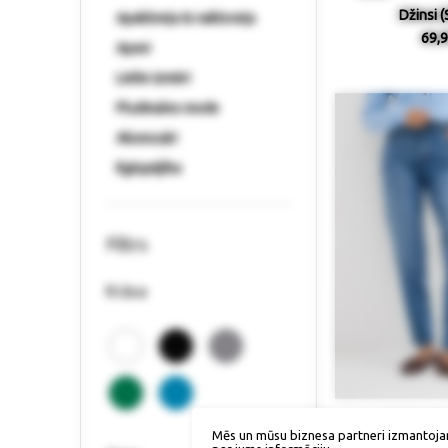
Džinsi (
Apakšveļa & naktsveļa
69,9
Apavi
Lielie izmēri
Pludmales mode
Aksesuāri
Ilgtspējība
Filtrs
Krāsa
Izmērs / p
Mēs un mūsu biznesa partneri izmantoja