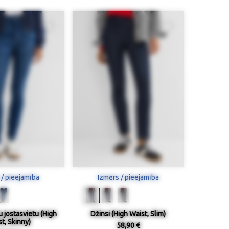
 / pieejamība
Izmērs / pieejamība
u jostasvietu (High
Džinsi (High Waist, Slim)
t, Skinny)
58,90 €