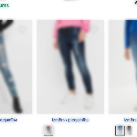
nums
ieejamība
Izmērs / pieejamība
Izmērs