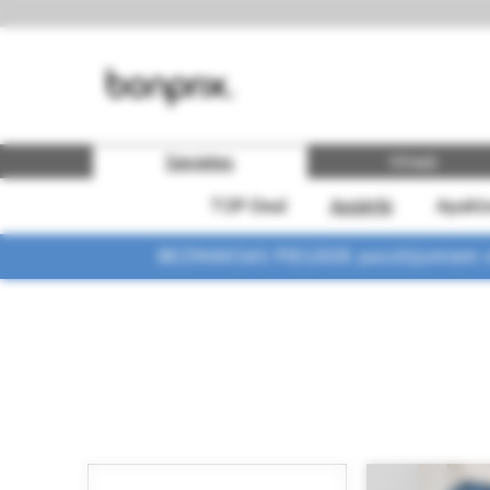
Sievietes
Vīrieši
TOP-Deal
Apģērbi
Apakšv
BEZMAKSAS PIEGĀDE pasūtījumiem vi