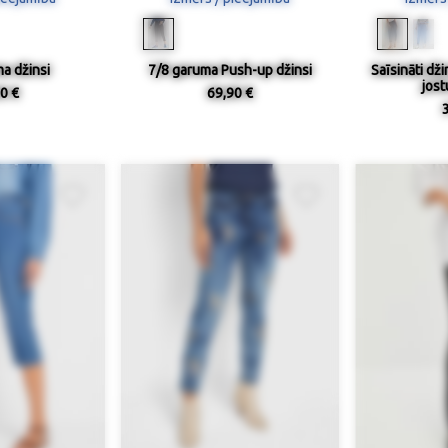
a džinsi
7/8 garuma Push-up džinsi
Saīsināti dži
jost
0 €
69,90 €