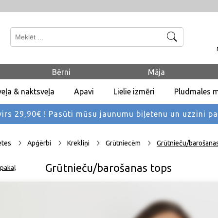
Meklēt
Bērni
Māja
eļa & naktsveļa
Apavi
Lielie izmēri
Pludmales 
rs 29,90€ !
Pasūti mūsu jaunumu biļetenu un uzzini p
etes
Apģērbi
Krekliņi
Grūtniecēm
Grūtnieču/barošana
Grūtnieču/barošanas tops
pakaļ