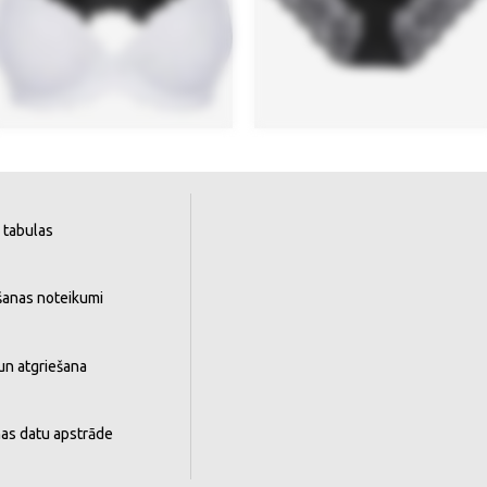
 tabulas
šanas noteikumi
un atgriešana
as datu apstrāde