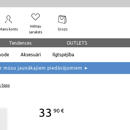
Vēlmju
Mans konts
Grozs
saraksts
Tendences
OUTLETS
mode
Aksesuāri
Ilgtspējība
ar mūsu jaunākajiem piedāvājumiem ➤
s tops
33
90
€