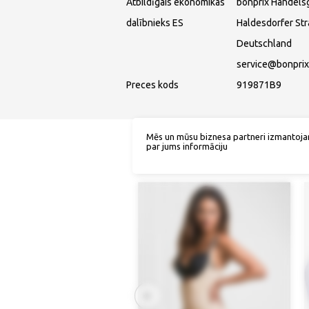
Atbildīgais ekonomikas
bonprix Handels
dalībnieks ES
Haldesdorfer St
Deutschland
service@bonprix
Preces kods
919871B9
Mēs un mūsu biznesa partneri izmantoja
par jums informāciju