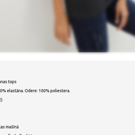
anas tops
0% elastāna. Odere: 100% poliestera.
2)
ļas mašīnā