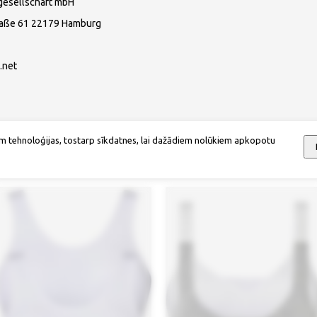
gesellschaft mbH
raße 61 22179 Hamburg
.net
m tehnoloģijas, tostarp sīkdatnes, lai dažādiem nolūkiem apkopotu
Mēs iesakām