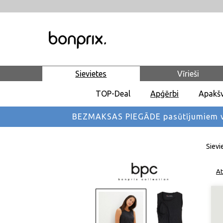
Sievietes
Vīrieši
TOP-Deal
Apģērbi
Apakšv
BEZMAKSAS PIEGĀDE pasūtījumiem vi
Sievi
At